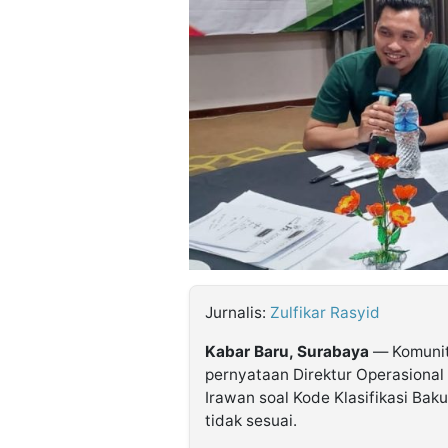
©
Kabarbaru.co
-
2026
PT.
Kabarbaru
Media
Holding
Jurnalis:
Zulfikar Rasyid
Kabar Baru, Surabaya
— Komunit
pernyataan Direktur Operasional
Irawan soal Kode Klasifikasi Ba
tidak sesuai.