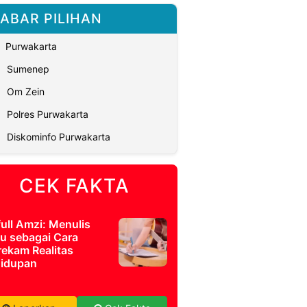
ABAR PILIHAN
Purwakarta
Sumenep
Om Zein
Polres Purwakarta
Diskominfo Purwakarta
CEK FAKTA
full Amzi: Menulis
u sebagai Cara
ekam Realitas
idupan