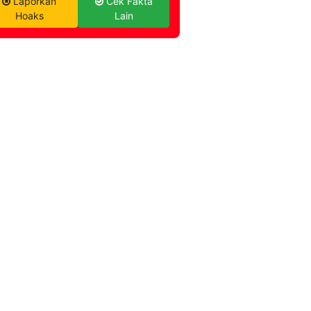
Laporkan
Cek Fakta
Hoaks
Lain