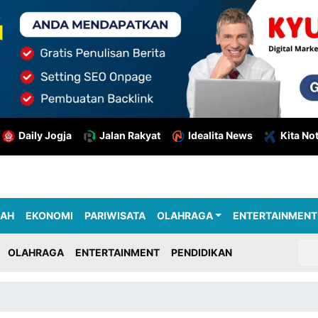
Daily Jogja
Jalan Rakyat
Idealita News
Kita No
RAH
EKONOMI
PARIWISATA
OLAHRAGA
ENTERTAINMENT
OLAHRAGA
ENTERTAINMENT
PENDIDIKAN