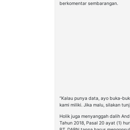
berkomentar sembarangan.
“Kalau punya data, ayo buka-bu
kami miliki. Jika malu, silakan tun
Holik juga menyanggah dalih An
Tahun 2018, Pasal 20 ayat (1) hu
PT. DABN tanpa harus mengonsul