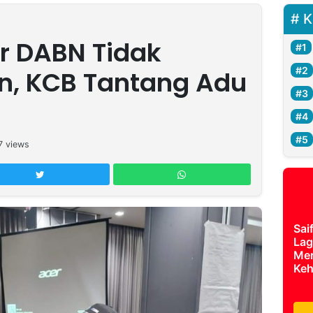
K
ur DABN Tidak
n, KCB Tantang Adu
7
views
Sai
Lag
Mer
Keh