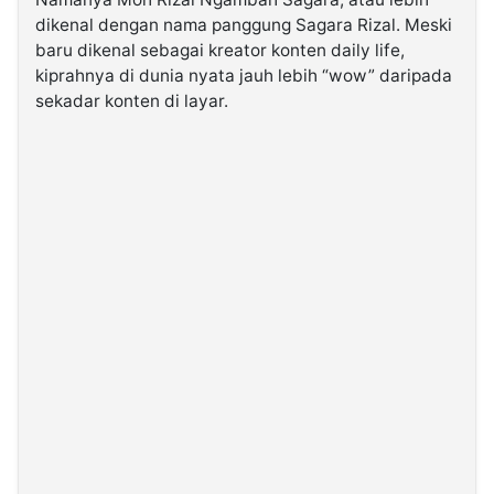
dikenal dengan nama panggung Sagara Rizal. Meski
baru dikenal sebagai kreator konten daily life,
©
Kabarbaru.co
kiprahnya di dunia nyata jauh lebih “wow” daripada
-
2026
sekadar konten di layar.
PT.
Kabarbaru
Media
Holding