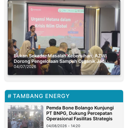
Bukan Sekadar Masalah Kebersihan, AZWI
Dorong Pengelolaan Sampah Organik Jadi
Solusi Krisis Iklim
04/07/2026
TAMBANG ENERGY
Pemda Bone Bolango Kunjungi
PT BNPG, Dukung Percepatan
Operasional Fasilitas Strategis
04/08/2026 - 14:20