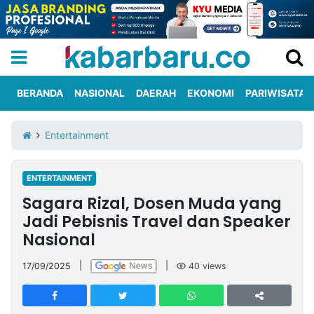
BERANDA
NASIONAL
DAERAH
EKONOMI
PARIWISATA
Informasi
KabarbaruTV
Kirim
Tentang
Entertainment
Iklan
Berita
Kami
ENTERTAINMENT
Berita
Sagara Rizal, Dosen Muda yang
Nasional
International
Olahraga
Entertainment
Daerah
Pariwisata
Kuliner
Kolom
Jadi Pebisnis Travel dan Speaker
Nasional
Network
17/09/2025
|
|
40
views
PT
TREETAN