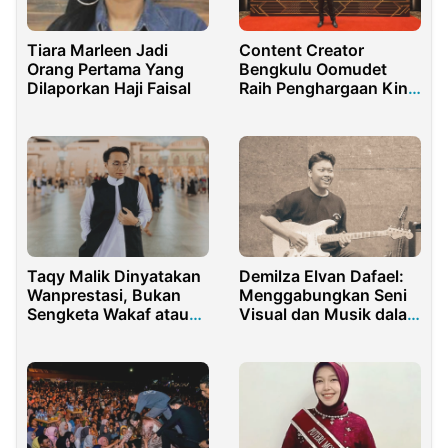
Tiara Marleen Jadi
Content Creator
Orang Pertama Yang
Bengkulu Oomudet
Dilaporkan Haji Faisal
Raih Penghargaan King
of the Night TikTok
2025
Taqy Malik Dinyatakan
Demilza Elvan Dafael:
Wanprestasi, Bukan
Menggabungkan Seni
Sengketa Wakaf atau
Visual dan Musik dalam
Masjid
Karya Kreatif