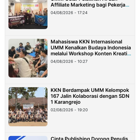
Affiliate Marketing bagi Pekerja
Migran Indonesia di Taiwan
04/08/2026 - 17:24
Mahasiswa KKN Internasional
UMM Kenalkan Budaya Indonesia
melalui Workshop Konten Kreatif
di Taiwan
04/08/2026 - 10:27
KKN Berdampak UMM Kelompok
167 Jalin Kolaborasi dengan SDN
1 Karangrejo
02/08/2026 - 19:20
Cipta Publishing Dorong Penulis