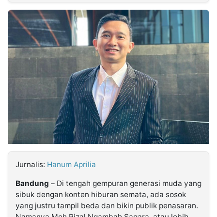
MULTIMEDIA
INDONESIA
Partner
Insight
Suara
Lens
Daily
Jalan
Idealita
Kita
Dinamikapost.com
Radar
Seedbacklink
NTB
Time
IDN
Jogja
Rakyat
News
Notice
Baru
Follow
Kabarbaru
Jurnalis:
Hanum Aprilia
Bandung
– Di tengah gempuran generasi muda yang
sibuk dengan konten hiburan semata, ada sosok
yang justru tampil beda dan bikin publik penasaran.
Namanya Moh Rizal Ngambah Sagara, atau lebih