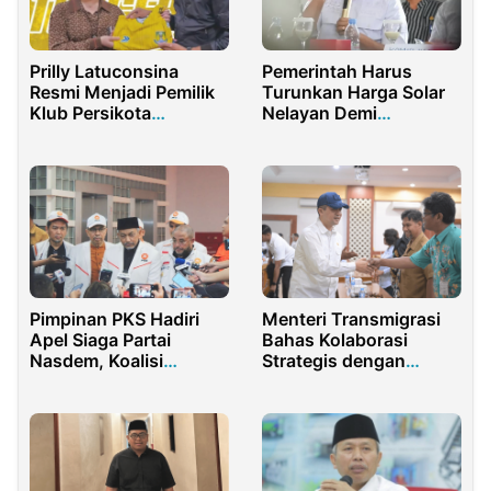
Prilly Latuconsina
Pemerintah Harus
Resmi Menjadi Pemilik
Turunkan Harga Solar
Klub Persikota
Nelayan Demi
Tangerang
Selamatkan Pasokan
Ikan Nasional
Pimpinan PKS Hadiri
Menteri Transmigrasi
Apel Siaga Partai
Bahas Kolaborasi
Nasdem, Koalisi
Strategis dengan
Semakin Kokoh
Fakultas Geografi UGM