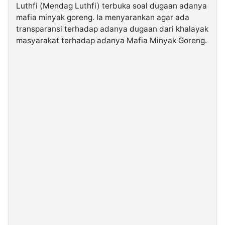
Luthfi (Mendag Luthfi) terbuka soal dugaan adanya
mafia minyak goreng. Ia menyarankan agar ada
©
transparansi terhadap adanya dugaan dari khalayak
Kabarbaru.co
-
masyarakat terhadap adanya Mafia Minyak Goreng.
2026
PT.
Kabarbaru
Media
Holding