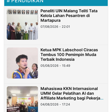
PENDIDIKAN
Peneliti UIN Malang Teliti Tata
Kelola Lahan Pesantren di
Martapura
07/08/2026 - 22:01
Ketua MPK Labschool Ciracas
Tembus 100 Pemimpin Muda
Terbaik Indonesia
05/08/2026 - 15:49
Mahasiswa KKN Internasional
UMM Gelar Pelatihan AI dan
Affiliate Marketing bagi Pekerja
Migran Indonesia di Taiwan
04/08/2026 - 17:24