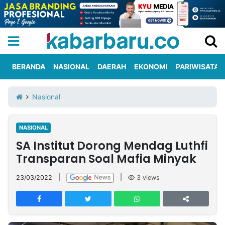
BERANDA
NASIONAL
DAERAH
EKONOMI
PARIWISATA
Informasi
KabarbaruTV
Kirim
Tentang
Nasional
Iklan
Berita
Kami
NASIONAL
Berita
SA Institut Dorong Mendag Luthfi
Nasional
International
Olahraga
Entertainment
Daerah
Pariwisata
Kuliner
Kolom
Transparan Soal Mafia Minyak
23/03/2022
|
|
3
views
Network
PT
TREETAN