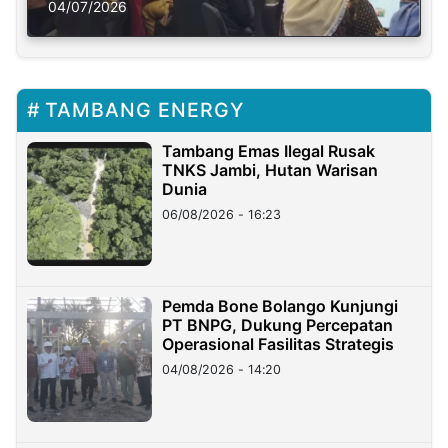
Solusi Krisis Iklim
04/07/2026
TAMBANG ENERGY
Tambang Emas Ilegal Rusak
TNKS Jambi, Hutan Warisan
Dunia
06/08/2026 - 16:23
Pemda Bone Bolango Kunjungi
PT BNPG, Dukung Percepatan
Operasional Fasilitas Strategis
04/08/2026 - 14:20