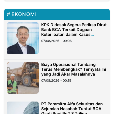
EKONOMI
KPK Didesak Segera Periksa Dirut
Bank BCA Terkait Dugaan
Keterlibatan dalam Kasus
Hilangnya Dana Nasabah Rp2,58
07/08/2026 - 09:06
Miliar
Biaya Operasional Tambang
Terus Membengkak? Ternyata Ini
yang Jadi Akar Masalahnya
07/08/2026 - 00:15
PT Paramitra Alfa Sekuritas dan
Sejumlah Nasabah Tuntut BCA
Ganti Rugi Rp2,8 Triliun