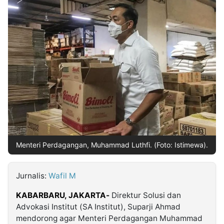
MULTIMEDIA
INDONESIA
Partner
Insight
Suara
Lens
Daily
Jalan
Idealita
Kita
Radar
Seedbacklink
NTB
Time
IDN
Jogja
Rakyat
News
Notice
Baru
Follow
Kabarbaru
Menteri Perdagangan, Muhammad Luthfi. (Foto: Istimewa).
Jurnalis:
Wafil M
KABARBARU, JAKARTA-
Direktur Solusi dan
Advokasi Institut (SA Institut), Suparji Ahmad
mendorong agar Menteri Perdagangan Muhammad