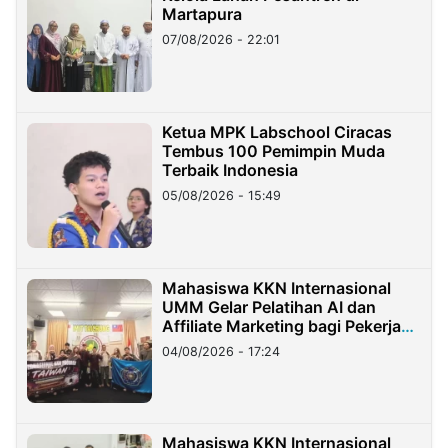
Martapura
07/08/2026 - 22:01
Ketua MPK Labschool Ciracas
Tembus 100 Pemimpin Muda
Terbaik Indonesia
05/08/2026 - 15:49
Mahasiswa KKN Internasional
UMM Gelar Pelatihan AI dan
Affiliate Marketing bagi Pekerja
Migran Indonesia di Taiwan
04/08/2026 - 17:24
Mahasiswa KKN Internasional