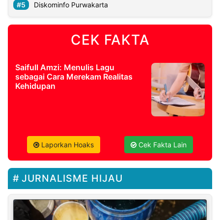
Diskominfo Purwakarta
CEK FAKTA
Saifull Amzi: Menulis Lagu
sebagai Cara Merekam Realitas
Kehidupan
Laporkan Hoaks
Cek Fakta Lain
JURNALISME HIJAU