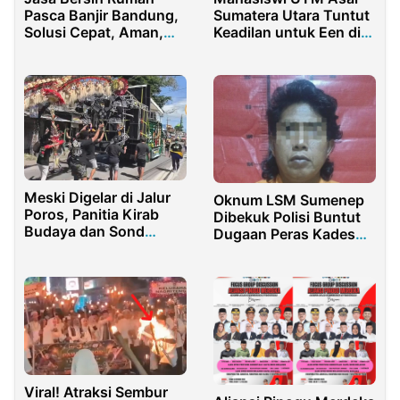
Sumatera Utara Tuntut
Pasca Banjir Bandung,
Keadilan untuk Een di
Solusi Cepat, Aman,
PN Bangkalan
dan Tuntas
Meski Digelar di Jalur
Oknum LSM Sumenep
Poros, Panitia Kirab
Dibekuk Polisi Buntut
Budaya dan Sond
Dugaan Peras Kades
Horeg Sumberberas
Rp40 Juta
Banyuwangi Akui Tidak
Mengantongi Ijin
Viral! Atraksi Sembur