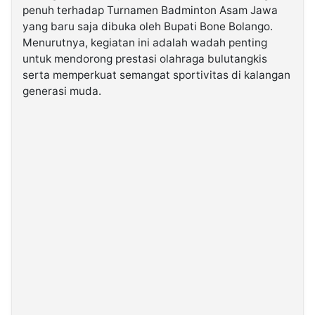
penuh terhadap Turnamen Badminton Asam Jawa
yang baru saja dibuka oleh Bupati Bone Bolango.
©
Menurutnya, kegiatan ini adalah wadah penting
Kabarbaru.co
-
untuk mendorong prestasi olahraga bulutangkis
2026
serta memperkuat semangat sportivitas di kalangan
generasi muda.
PT.
Kabarbaru
Media
Holding