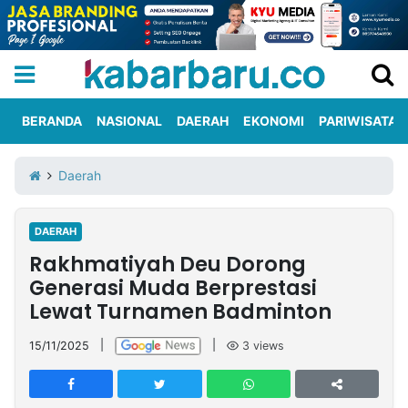
BERANDA
NASIONAL
DAERAH
EKONOMI
PARIWISATA
Informasi
KabarbaruTV
Kirim
Tentang
Daerah
Iklan
Berita
Kami
DAERAH
Berita
Rakhmatiyah Deu Dorong
Nasional
International
Olahraga
Entertainment
Daerah
Pariwisata
Kuliner
Kolom
Generasi Muda Berprestasi
Lewat Turnamen Badminton
Network
15/11/2025
|
|
3
views
PT
TREETAN