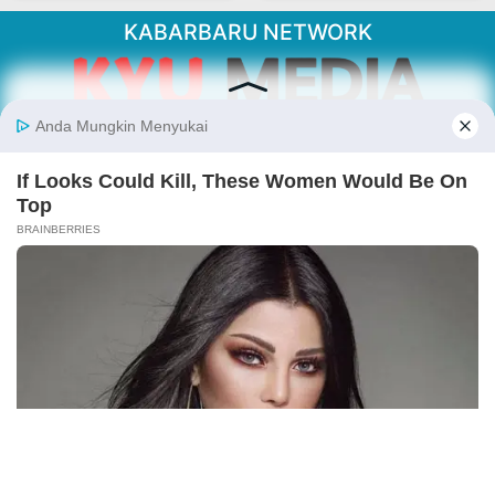
KABARBARU NETWORK
About Our Kabarbaru.co
Kabarbaru.co menyajikan berita aktual dan
inspiratif dari sudut pandang berbaik sangka
serta terverifikasi dari sumber yang tepat.
Follow Kabarbaru
Kabarbaru.co