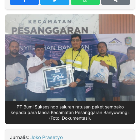
MULTIMEDIA
INDONESIA
Partner
Insight
Suara
Lens
Daily
Jalan
Idealita
Kita
Dinamikapost.com
Radar
Seedbacklink
NTB
Time
IDN
Jogja
Rakyat
News
Notice
Baru
Follow
Kabarbaru
PT Bumi Suksesindo saluran ratusan paket sembako
kepada para lansia Kecamatan Pesanggaran Banyuwangi.
(Foto: Dokumentasi).
Jurnalis:
Joko Prasetyo