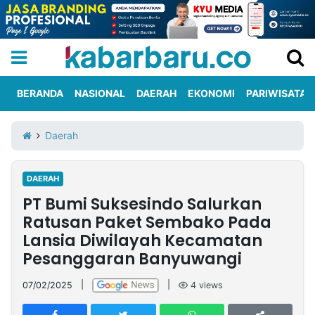
BERANDA
NASIONAL
DAERAH
EKONOMI
PARIWISATA
Informasi
KabarbaruTV
Kirim
Tentang
Daerah
Iklan
Berita
Kami
DAERAH
Berita
PT Bumi Suksesindo Salurkan
Nasional
International
Olahraga
Entertainment
Daerah
Pariwisata
Kuliner
Kolom
Ratusan Paket Sembako Pada
Lansia Diwilayah Kecamatan
Pesanggaran Banyuwangi
Network
07/02/2025
|
|
4
views
PT
TREETAN