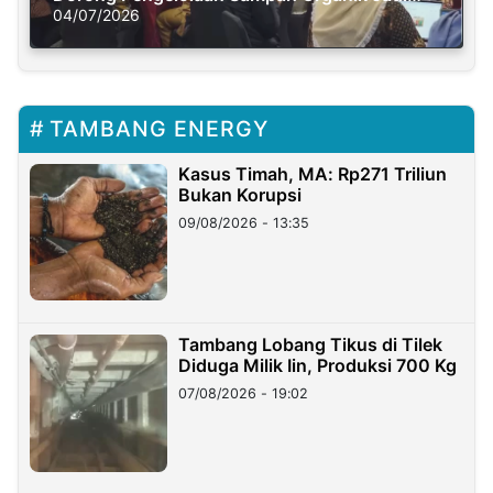
Solusi Krisis Iklim
04/07/2026
TAMBANG ENERGY
Kasus Timah, MA: Rp271 Triliun
Bukan Korupsi
09/08/2026 - 13:35
Tambang Lobang Tikus di Tilek
Diduga Milik Iin, Produksi 700 Kg
07/08/2026 - 19:02