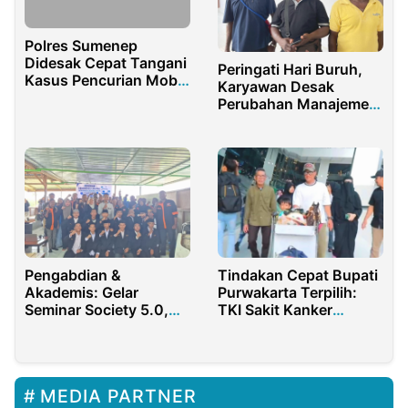
Polres Sumenep
Didesak Cepat Tangani
Peringati Hari Buruh,
Kasus Pencurian Mobil
Karyawan Desak
Ertiga
Perubahan Manajemen
dan Keadilan Upah di
Perusahaan Sawit IKSJ
dan IKS Seget
Pengabdian &
Tindakan Cepat Bupati
Akademis: Gelar
Purwakarta Terpilih:
Seminar Society 5.0,
TKI Sakit Kanker
Prodi Ilmu
Berhasil Dipulangkan
Pemerintahan UM
ke Tanah Air
Sorong
Implementasikan Tugas
MEDIA PARTNER
dari Dosen Fauziah