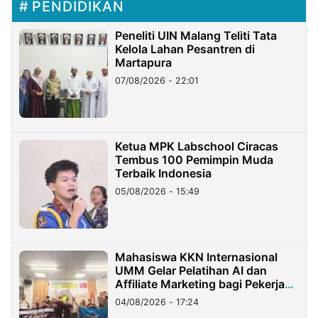
PENDIDIKAN
Peneliti UIN Malang Teliti Tata
Kelola Lahan Pesantren di
Martapura
07/08/2026 - 22:01
Ketua MPK Labschool Ciracas
Tembus 100 Pemimpin Muda
Terbaik Indonesia
05/08/2026 - 15:49
Mahasiswa KKN Internasional
UMM Gelar Pelatihan AI dan
Affiliate Marketing bagi Pekerja
Migran Indonesia di Taiwan
04/08/2026 - 17:24