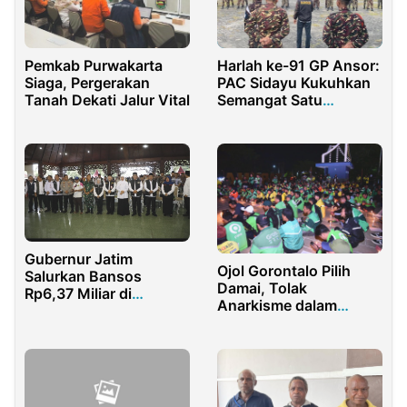
Pemkab Purwakarta
Harlah ke-91 GP Ansor:
Siaga, Pergerakan
PAC Sidayu Kukuhkan
Tanah Dekati Jalur Vital
Semangat Satu
Komando Lewat Latgab
Banser
Gubernur Jatim
Ojol Gorontalo Pilih
Salurkan Bansos
Damai, Tolak
Rp6,37 Miliar di
Anarkisme dalam
Pamekasan
Menyampaikan
Aspirasi