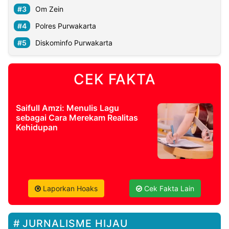
Om Zein
Polres Purwakarta
Diskominfo Purwakarta
CEK FAKTA
Saifull Amzi: Menulis Lagu
sebagai Cara Merekam Realitas
Kehidupan
Laporkan Hoaks
Cek Fakta Lain
JURNALISME HIJAU