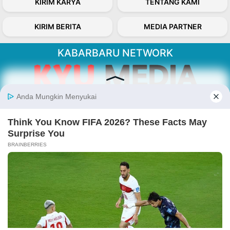
KIRIM KARYA
TENTANG KAMI
KIRIM BERITA
MEDIA PARTNER
KABARBARU NETWORK
About Our Kabarbaru.co
Kabarbaru.co menyajikan berita aktual dan
inspiratif dari sudut pandang berbaik sangka
serta terverifikasi dari sumber yang tepat.
Follow Kabarbaru