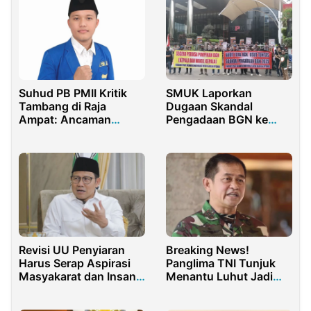
Suhud PB PMII Kritik
SMUK Laporkan
Tambang di Raja
Dugaan Skandal
Ampat: Ancaman
Pengadaan BGN ke
Serius terhadap
KPK, Soroti Anggaran
Ekosistem dan Hukum
Rp71 Triliun
Lingkungan
Revisi UU Penyiaran
Breaking News!
Harus Serap Aspirasi
Panglima TNI Tunjuk
Masyakarat dan Insan
Menantu Luhut Jadi
Media
Pangkostrad