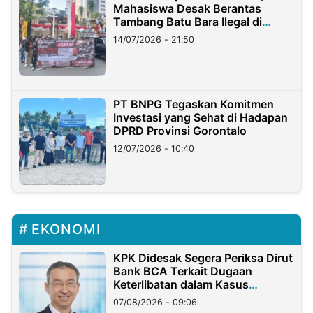
Mahasiswa Desak Berantas
Tambang Batu Bara Ilegal di
Lampung
14/07/2026 - 21:50
PT BNPG Tegaskan Komitmen
Investasi yang Sehat di Hadapan
DPRD Provinsi Gorontalo
12/07/2026 - 10:40
EKONOMI
KPK Didesak Segera Periksa Dirut
Bank BCA Terkait Dugaan
Keterlibatan dalam Kasus
Hilangnya Dana Nasabah Rp2,58
07/08/2026 - 09:06
Miliar