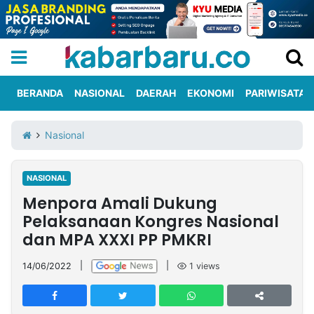
BERANDA
NASIONAL
DAERAH
EKONOMI
PARIWISATA
Informasi
KabarbaruTV
Kirim
Tentang
Nasional
Iklan
Berita
Kami
NASIONAL
Berita
Menpora Amali Dukung
Nasional
International
Olahraga
Entertainment
Daerah
Pariwisata
Kuliner
Kolom
Pelaksanaan Kongres Nasional
dan MPA XXXI PP PMKRI
Network
14/06/2022
|
|
1
views
PT
TREETAN