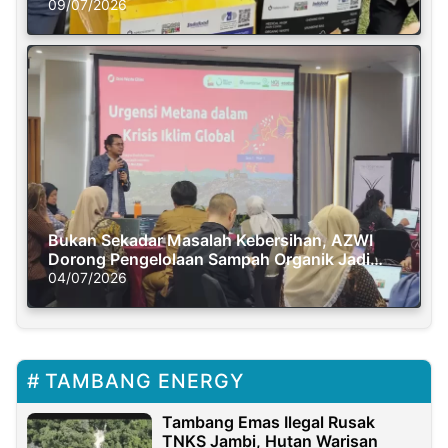
Semasa Piknik
09/07/2026
Bukan Sekadar Masalah Kebersihan, AZWI
Dorong Pengelolaan Sampah Organik Jadi
Solusi Krisis Iklim
04/07/2026
TAMBANG ENERGY
Tambang Emas Ilegal Rusak
TNKS Jambi, Hutan Warisan