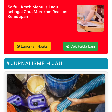
Saifull Amzi: Menulis Lagu
sebagai Cara Merekam Realitas
Kehidupan
Laporkan Hoaks
Cek Fakta Lain
JURNALISME HIJAU