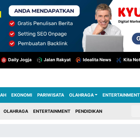
Daily Jogja
Jalan Rakyat
Idealita News
Kita No
RAH
EKONOMI
PARIWISATA
OLAHRAGA
ENTERTAINMENT
OLAHRAGA
ENTERTAINMENT
PENDIDIKAN