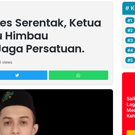
K
es Serentak, Ketua
u Himbau
aga Persatuan.
0
views
Sai
Lag
Mer
Keh