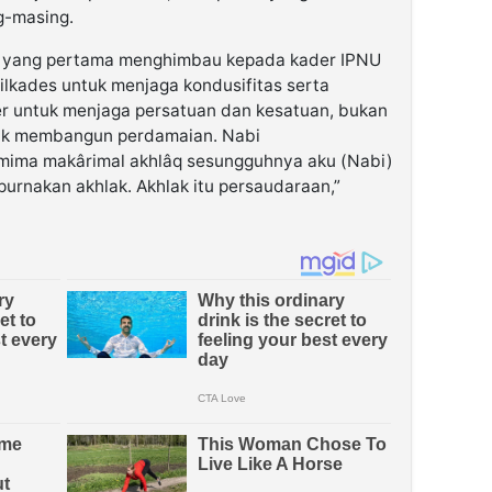
g-masing.
U yang pertama menghimbau kepada kader IPNU
lkades untuk menjaga kondusifitas serta
 untuk menjaga persatuan dan kesatuan, bukan
idak membangun perdamaian. Nabi
mmima makârimal akhlâq sesungguhnya aku (Nabi)
urnakan akhlak. Akhlak itu persaudaraan,”