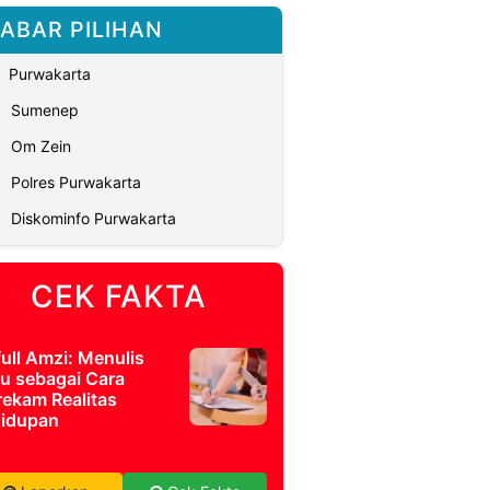
ABAR PILIHAN
Purwakarta
Sumenep
Om Zein
Polres Purwakarta
Diskominfo Purwakarta
CEK FAKTA
full Amzi: Menulis
u sebagai Cara
ekam Realitas
idupan