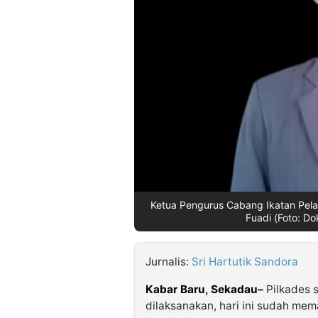
©
Kabarbaru.co
-
2026
PT.
Kabarbaru
Media
Holding
Ketua Pengurus Cabang Ikatan Pela
Fuadi (Foto: D
Jurnalis:
Sri Hartutik Sandora
Kabar Baru
,
Sekadau
–
Pilkades 
dilaksanakan, hari ini sudah me