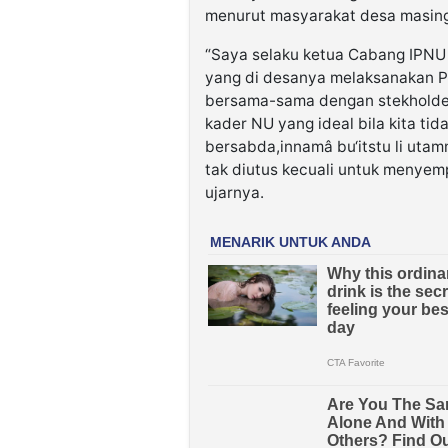
menurut masyarakat desa masin
“Saya selaku ketua Cabang IPN
yang di desanya melaksanakan Pi
bersama-sama dengan stekholder
kader NU yang ideal bila kita t
bersabda,innamâ bu‘itstu li uta
tak diutus kecuali untuk menyemp
ujarnya.