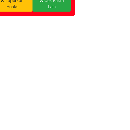
Laporkan
Cek Fakta
Hoaks
Lain