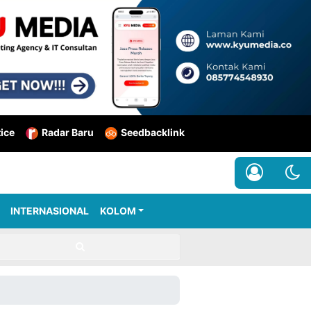
tice
Radar Baru
Seedbacklink
INTERNASIONAL
KOLOM