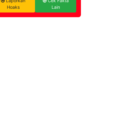
Laporkan
Cek Fakta
Hoaks
Lain