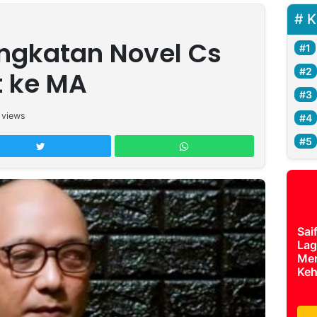
K
ngkatan Novel Cs
t ke MA
views
Sai
Lag
Mer
Keh