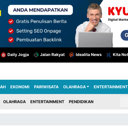
Daily Jogja
Jalan Rakyat
Idealita News
Kita No
RAH
EKONOMI
PARIWISATA
OLAHRAGA
ENTERTAINMENT
OLAHRAGA
ENTERTAINMENT
PENDIDIKAN