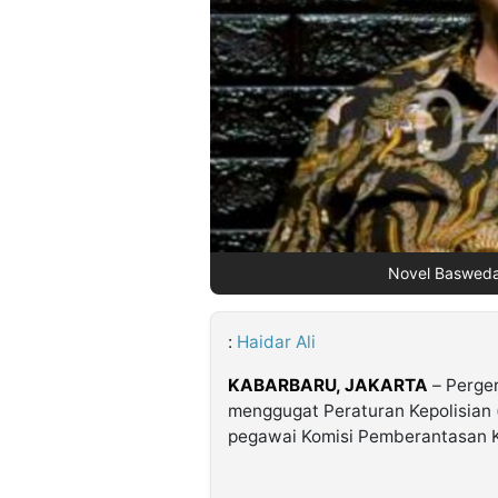
©
Kabarbaru.co
-
2026
PT.
Kabarbaru
Media
Holding
Novel Basweda
:
Haidar Ali
KABARBARU,
JAKARTA
– Perge
menggugat Peraturan Kepolisian 
pegawai Komisi Pemberantasan 