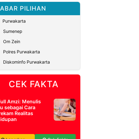
ABAR PILIHAN
Purwakarta
Sumenep
Om Zein
Polres Purwakarta
Diskominfo Purwakarta
CEK FAKTA
full Amzi: Menulis
u sebagai Cara
ekam Realitas
idupan