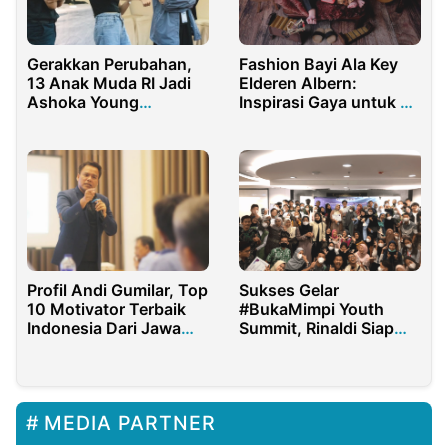
Gerakkan Perubahan,
Fashion Bayi Ala Key
13 Anak Muda RI Jadi
Elderen Albern:
Ashoka Young
Inspirasi Gaya untuk Si
Changemaker
Kecil
Profil Andi Gumilar, Top
Sukses Gelar
10 Motivator Terbaik
#BukaMimpi Youth
Indonesia Dari Jawa
Summit, Rinaldi Siap
Barat
Wujudkan Mimpi
Pelajar dan Mahasiswa
MEDIA PARTNER