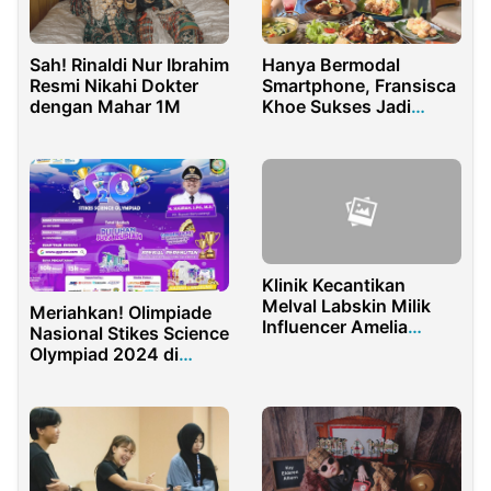
Sah! Rinaldi Nur Ibrahim
Hanya Bermodal
Resmi Nikahi Dokter
Smartphone, Fransisca
dengan Mahar 1M
Khoe Sukses Jadi
Influencer dan Konten
Kreator Spesialis
Travelling
Klinik Kecantikan
Melval Labskin Milik
Meriahkan! Olimpiade
Influencer Amelia
Nasional Stikes Science
Resmi Buka di Jakarta
Olympiad 2024 di
Banyuwangi