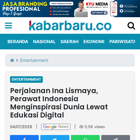
BERANDA
NASIONAL
DAERAH
EKONOMI
PARIWISATA
Informasi
KabarbaruTV
Kirim
Tentang
Entertainment
Iklan
Berita
Kami
ENTERTAINMENT
Berita
Perjalanan Ina Lismaya,
Nasional
International
Olahraga
Entertainment
Daerah
Pariwisata
Kuliner
Kolom
Perawat Indonesia
Menginspirasi Dunia Lewat
Edukasi Digital
Network
04/07/2026
|
|
5.5K
views
PT
TREETAN