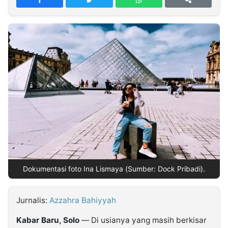
MULTIMEDIA
INDONESIA
Partner
Insight
Suara
Lens
Daily
Jalan
Idealita
Kita
Dinamikapost.com
Radar
Seedbacklink
NTB
Time
IDN
Jogja
Rakyat
News
Notice
Baru
Follow
Kabarbaru
Dokumentasi foto Ina Lismaya (Sumber: Dock Pribadi).
Jurnalis:
Azzahra Bahiyyah
Kabar Baru, Solo
— Di usianya yang masih berkisar