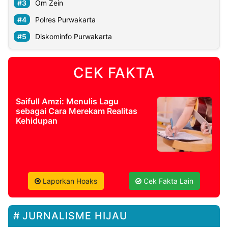
Om Zein
Polres Purwakarta
Diskominfo Purwakarta
CEK FAKTA
Saifull Amzi: Menulis Lagu
sebagai Cara Merekam Realitas
Kehidupan
Laporkan Hoaks
Cek Fakta Lain
JURNALISME HIJAU