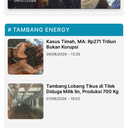
Solusi Krisis Iklim
04/07/2026
TAMBANG ENERGY
Kasus Timah, MA: Rp271 Triliun
Bukan Korupsi
09/08/2026 - 13:35
Tambang Lobang Tikus di Tilek
Diduga Milik Iin, Produksi 700 Kg
07/08/2026 - 19:02