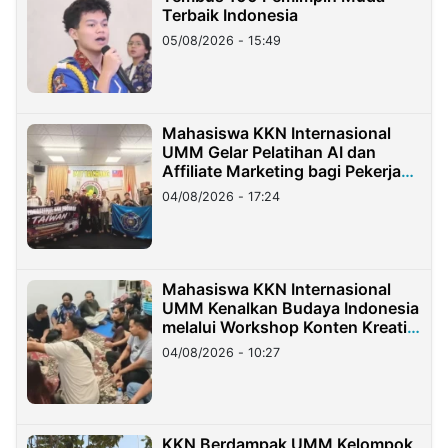
Terbaik Indonesia
05/08/2026 - 15:49
Mahasiswa KKN Internasional
UMM Gelar Pelatihan AI dan
Affiliate Marketing bagi Pekerja
Migran Indonesia di Taiwan
04/08/2026 - 17:24
Mahasiswa KKN Internasional
UMM Kenalkan Budaya Indonesia
melalui Workshop Konten Kreatif
di Taiwan
04/08/2026 - 10:27
KKN Berdampak UMM Kelompok