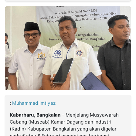
MULTIMEDIA
INDONESIA
Partner
Insight
Suara
Lens
Daily
Jalan
Idealita
Kita
Dinamikapost.com
Radar
Seedbacklink
NTB
Time
IDN
Jogja
Rakyat
News
Notice
Baru
Follow
Kabarbaru
:
Muhammad Imtiyaz
Kabarbaru, Bangkalan
– Menjelang Musyawarah
Cabang (Muscab) Kamar Dagang dan Industri
(Kadin) Kabupaten Bangkalan yang akan digelar
pada 5 atau 6 Februari mendatang, berbagai