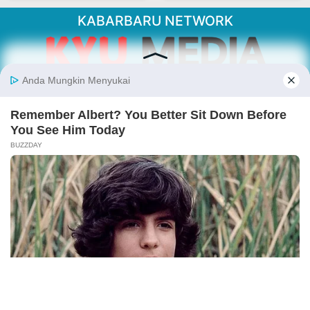
KABARBARU NETWORK
About Our Kabarbaru.co
Kabarbaru.co menyajikan berita aktual dan
inspiratif dari sudut pandang berbaik sangka
serta terverifikasi dari sumber yang tepat.
Follow Kabarbaru
Kabarbaru.co