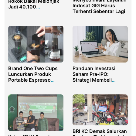
Rokok Bakal Melonjak
Indosat GIG Harus
Jadi 40.100
Terhenti Sebentar Lagi
Perbungkus
Panduan Investasi
Brand One Two Cups
Saham Pra-IPO:
Luncurkan Produk
Strategi Membeli
Portable Espresso
Perusahaan Sebelum
Maker Terbaru
Go Public
BRI KC Demak Salurkan