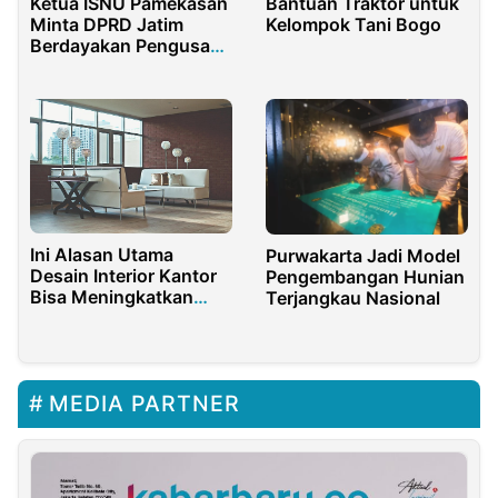
Ketua ISNU Pamekasan
Bantuan Traktor untuk
Minta DPRD Jatim
Kelompok Tani Bogo
Berdayakan Pengusaha
Muda
Ini Alasan Utama
Purwakarta Jadi Model
Desain Interior Kantor
Pengembangan Hunian
Bisa Meningkatkan
Terjangkau Nasional
Produktivitas Tim Anda
MEDIA PARTNER