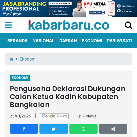
BERANDA
NASIONAL
DAERAH
EKONOMI
PARIWISATA
Informasi
KabarbaruTV
Kirim
Tentang
Ekonomi
Iklan
Berita
Kami
EKONOMI
Berita
Pengusaha Deklarasi Dukungan
Nasional
International
Olahraga
Entertainment
Daerah
Pariwisata
Kuliner
Kolom
Calon Ketua Kadin Kabupaten
Bangkalan
Network
25/01/2025
|
|
7
views
PT
TREETAN