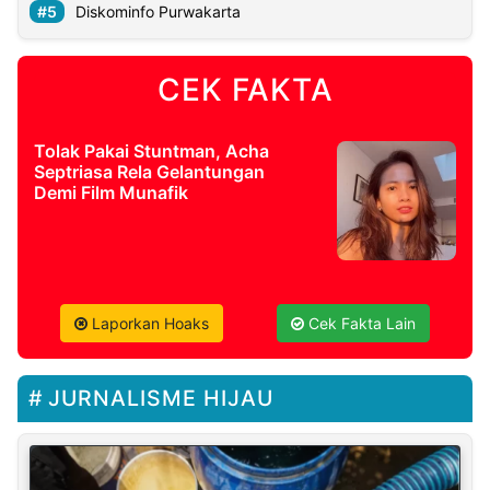
Diskominfo Purwakarta
CEK FAKTA
Tolak Pakai Stuntman, Acha
Septriasa Rela Gelantungan
Demi Film Munafik
Laporkan Hoaks
Cek Fakta Lain
JURNALISME HIJAU