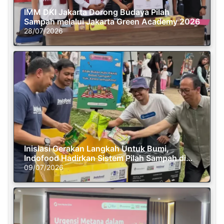
IMM DKI Jakarta Dorong Budaya Pilah
Sampah melalui Jakarta Green Academy 2026
28/07/2026
Inisiasi Gerakan Langkah Untuk Bumi,
Indofood Hadirkan Sistem Pilah Sampah di
Semasa Piknik
09/07/2026