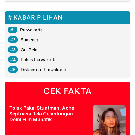
KABAR PILIHAN
Purwakarta
Sumenep
Om Zein
Polres Purwakarta
Diskominfo Purwakarta
CEK FAKTA
Tolak Pakai Stuntman, Acha
Septriasa Rela Gelantungan
Demi Film Munafik