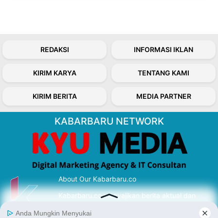
REDAKSI
INFORMASI IKLAN
KIRIM KARYA
TENTANG KAMI
KIRIM BERITA
MEDIA PARTNER
KABARBARU NETWORK
About Our Kabarbaru.co
Kabarbaru.co menyajikan berita aktual dan
inspiratif dari sudut pandang berbaik sangka
serta terverifikasi dari sumber yang tepat.