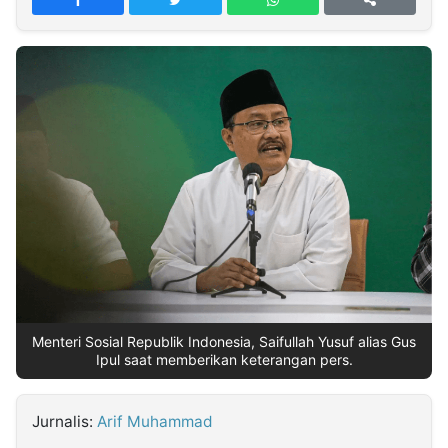
MULTIMEDIA
INDONESIA
Partner
Insight
Suara
Lens
Daily
Jalan
Idealita
Kita
Dinamikapost.com
Radar
Seedbacklink
NTB
Time
IDN
Jogja
Rakyat
News
Notice
Baru
Follow
Kabarbaru
Menteri Sosial Republik Indonesia, Saifullah Yusuf alias Gus
Ipul saat memberikan keterangan pers.
Jurnalis:
Arif Muhammad