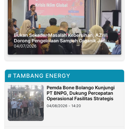
Bukan Sekadar Masalah Kebersihan, AZWI
Dorong Pengelolaan Sampah Organik Jadi
Solusi Krisis Iklim
04/07/2026
TAMBANG ENERGY
Pemda Bone Bolango Kunjungi
PT BNPG, Dukung Percepatan
Operasional Fasilitas Strategis
04/08/2026 - 14:20