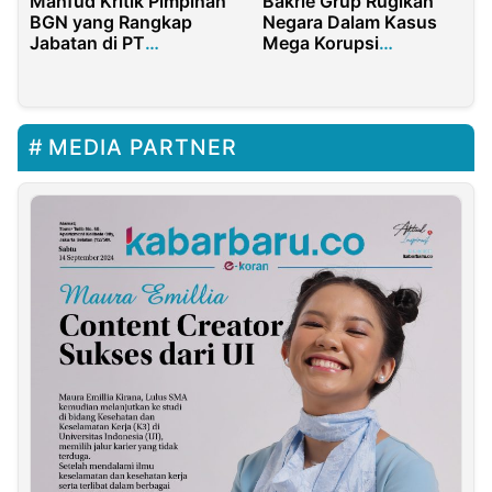
Mahfud Kritik Pimpinan
Bakrie Grup Rugikan
BGN yang Rangkap
Negara Dalam Kasus
Jabatan di PT
Mega Korupsi
Pertamina
Jiwasraya, Namun Tak
Tersentuh Hukum,
Ternyata Febrie Eks
Jampidsus Terlibat
MEDIA PARTNER