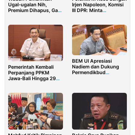
Ugal-ugalan Nih,
Irjen Napoleon, Komisi
Premium Dihapus, Gas
III DPR: Minta
dan Listrik Malah Naik
Masyarakat Percaya ke
Penegak Hukum
BEM UI Apresiasi
Nadiem dan Dukung
Pemerintah Kembali
Permendikbud
Perpanjang PPKM
Kekerasan Seksual
Jawa-Bali Hingga 29
November 2021