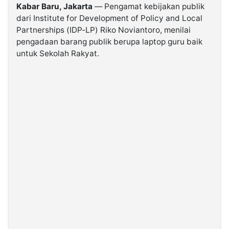
Kabar Baru, Jakarta
— Pengamat kebijakan publik
dari Institute for Development of Policy and Local
©
Partnerships (IDP-LP) Riko Noviantoro, menilai
Kabarbaru.co
-
pengadaan barang publik berupa laptop guru baik
2026
untuk Sekolah Rakyat.
PT.
Kabarbaru
Media
Holding