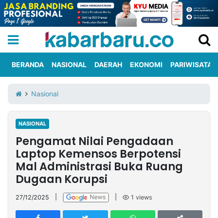
BERANDA
NASIONAL
DAERAH
EKONOMI
PARIWISATA
Informasi
KabarbaruTV
Kirim
Tentang
Nasional
Iklan
Berita
Kami
NASIONAL
Berita
Pengamat Nilai Pengadaan
Nasional
International
Olahraga
Entertainment
Daerah
Pariwisata
Kuliner
Kolom
Laptop Kemensos Berpotensi
Mal Administrasi Buka Ruang
Dugaan Korupsi
Network
27/12/2025
|
|
1
views
PT
TREETAN