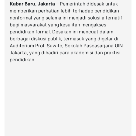
Kabar Baru, Jakarta
– Pemerintah didesak untuk
memberikan perhatian lebih terhadap pendidikan
©
nonformal yang selama ini menjadi solusi alternatif
Kabarbaru.co
-
bagi masyarakat yang kesulitan mengakses
2026
pendidikan formal. Desakan ini mencuat dalam
berbagai diskusi publik, termasuk yang digelar di
PT.
Auditorium Prof. Suwito, Sekolah Pascasarjana UIN
Kabarbaru
Media
Jakarta, yang dihadiri para akademisi dan praktisi
Holding
pendidikan.