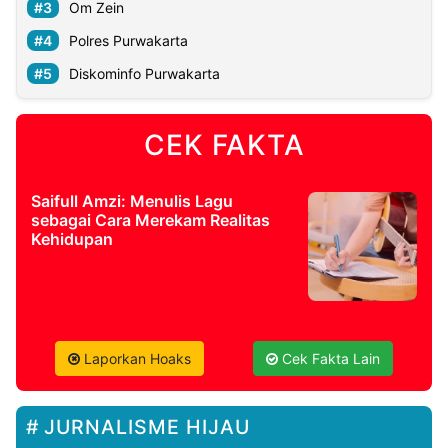
Om Zein
Polres Purwakarta
Diskominfo Purwakarta
CEK FAKTA
Saifull Amzi: Menulis Lagu
sebagai Cara Merekam Realitas
Kehidupan
Laporkan Hoaks
Cek Fakta Lain
JURNALISME HIJAU