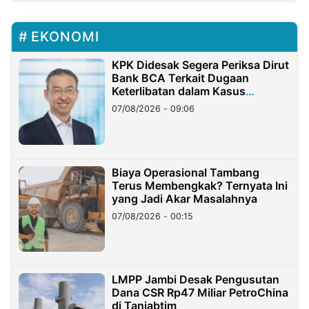
EKONOMI
KPK Didesak Segera Periksa Dirut
Bank BCA Terkait Dugaan
Keterlibatan dalam Kasus
Hilangnya Dana Nasabah Rp2,58
07/08/2026 - 09:06
Miliar
Biaya Operasional Tambang
Terus Membengkak? Ternyata Ini
yang Jadi Akar Masalahnya
07/08/2026 - 00:15
LMPP Jambi Desak Pengusutan
Dana CSR Rp47 Miliar PetroChina
di Tanjabtim