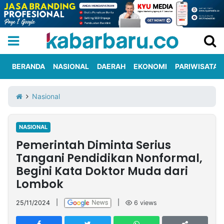
BERANDA
NASIONAL
DAERAH
EKONOMI
PARIWISATA
Informasi
KabarbaruTV
Kirim
Tentang
Nasional
Iklan
Berita
Kami
NASIONAL
Berita
Pemerintah Diminta Serius
Nasional
International
Olahraga
Entertainment
Daerah
Pariwisata
Kuliner
Kolom
Tangani Pendidikan Nonformal,
Begini Kata Doktor Muda dari
Lombok
Network
25/11/2024
|
|
6
views
PT
TREETAN