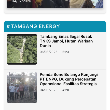
Solusi Krisis Iklim
04/07/2026
TAMBANG ENERGY
Tambang Emas Ilegal Rusak
TNKS Jambi, Hutan Warisan
Dunia
06/08/2026 - 16:23
Pemda Bone Bolango Kunjungi
PT BNPG, Dukung Percepatan
Operasional Fasilitas Strategis
04/08/2026 - 14:20