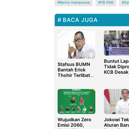
Berita mahasiswa
PB PMII
Sa
BACA JUGA
Buntut Lap
Stafsus BUMN
Tidak Dipr
Bantah Erick
KCB Desak
Thohir Terlibat
Kejagung R
Dalam Issue
Periksa Kaj
Bisnis Test PCR
Jatim
Wujudkan Zero
Jokowi Te
Emisi 2060,
Aturan Bar