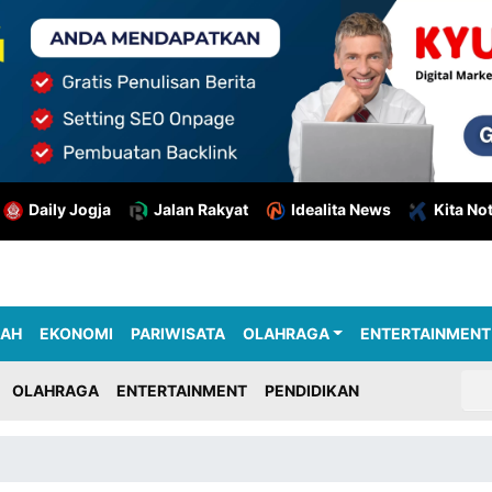
Daily Jogja
Jalan Rakyat
Idealita News
Kita No
RAH
EKONOMI
PARIWISATA
OLAHRAGA
ENTERTAINMENT
OLAHRAGA
ENTERTAINMENT
PENDIDIKAN