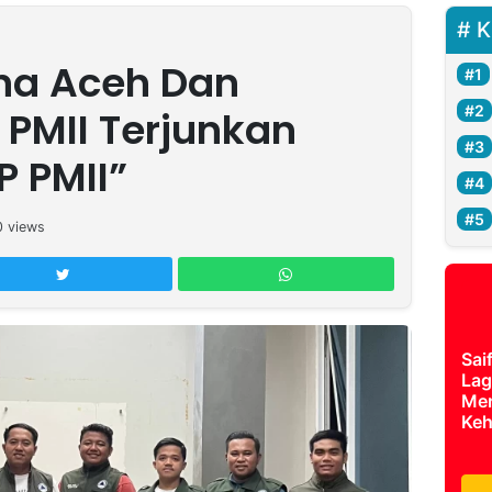
K
na Aceh Dan
 PMII Terjunkan
P PMII”
0
views
Sai
Lag
Mer
Keh