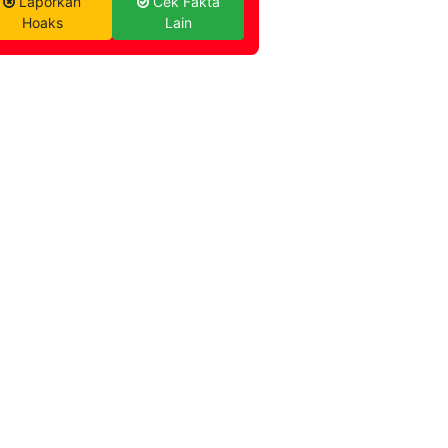
Laporkan
Cek Fakta
Hoaks
Lain