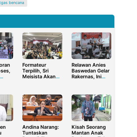
tgas bencana
oran
Formateur
Relawan Anies
oses,
Terpilih, Sri
Baswedan Gelar
Meisista Akan
Rakernas, Ini
I
Abdikan Diri
Penjelasan
ati
Bagi
Ketum Payung
Peningkatan
Anies Indonesia
Kohati PB HMI
ken
Andina Narang:
Kisah Seorang
u
Tuntaskan
Mantan Anak