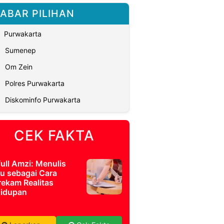
ABAR PILIHAN
Purwakarta
Sumenep
Om Zein
Polres Purwakarta
Diskominfo Purwakarta
CEK FAKTA
full Amzi: Menulis
u sebagai Cara
ekam Realitas
idupan