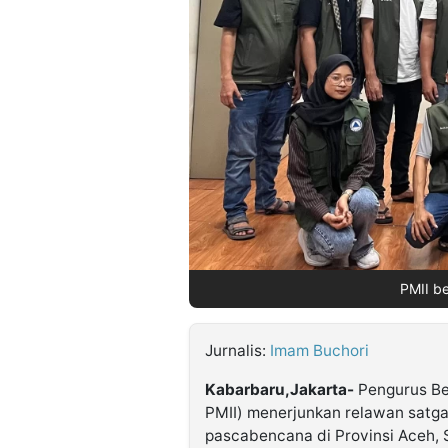
©
Kabarbaru.co
-
2026
PT.
Kabarbaru
Media
Holding
PMII be
Jurnalis:
Imam Buchori
Kabarbaru,Jakarta-
Pengurus Be
PMII) menerjunkan relawan satg
pascabencana di Provinsi Aceh, 