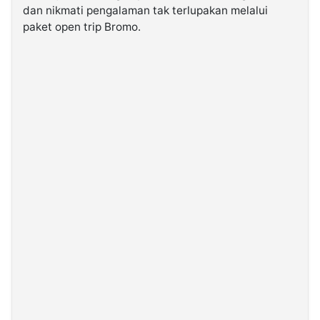
dan nikmati pengalaman tak terlupakan melalui
paket open trip Bromo.
©
Kabarbaru.co
-
2026
PT.
Kabarbaru
Media
Holding