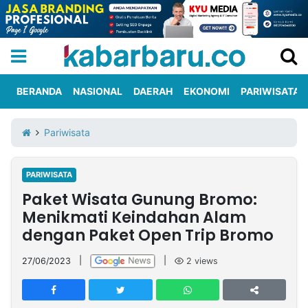
BERANDA
NASIONAL
DAERAH
EKONOMI
PARIWISATA
Informasi
KabarbaruTV
Kirim
Tentang
Pariwisata
Iklan
Berita
Kami
PARIWISATA
Berita
Paket Wisata Gunung Bromo:
Nasional
International
Olahraga
Entertainment
Daerah
Pariwisata
Kuliner
Kolom
Menikmati Keindahan Alam
dengan Paket Open Trip Bromo
Network
27/06/2023
|
|
2
views
PT
TREETAN