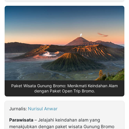
MULTIMEDIA
INDONESIA
Partner
Insight
Suara
Lens
Daily
Jalan
Idealita
Kita
Dinamikapost.com
Radar
Seedbacklink
NTB
Time
IDN
Jogja
Rakyat
News
Notice
Baru
Follow
Kabarbaru
Paket Wisata Gunung Bromo: Menikmati Keindahan Alam
dengan Paket Open Trip Bromo.
Jurnalis:
Nurisul Anwar
Parawisata
– Jelajahi keindahan alam yang
menakjubkan dengan paket wisata Gunung Bromo