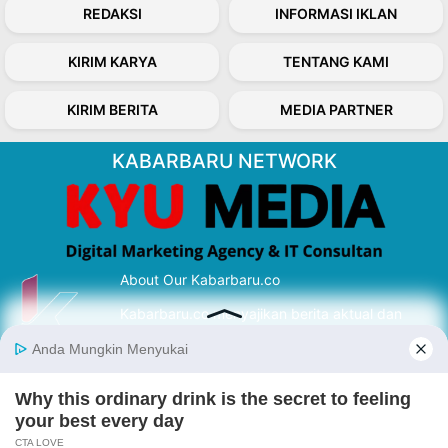
REDAKSI
INFORMASI IKLAN
KIRIM KARYA
TENTANG KAMI
KIRIM BERITA
MEDIA PARTNER
KABARBARU NETWORK
About Our Kabarbaru.co
Kabarbaru.co menyajikan berita aktual dan
inspiratif dari sudut pandang berbaik sangka
serta terverifikasi dari sumber yang tepat.
Follow Kabarbaru