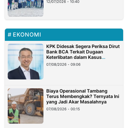
12/07/2026 - 10:40
EKONOMI
KPK Didesak Segera Periksa Dirut
Bank BCA Terkait Dugaan
Keterlibatan dalam Kasus
Hilangnya Dana Nasabah Rp2,58
07/08/2026 - 09:06
Miliar
Biaya Operasional Tambang
Terus Membengkak? Ternyata Ini
yang Jadi Akar Masalahnya
07/08/2026 - 00:15