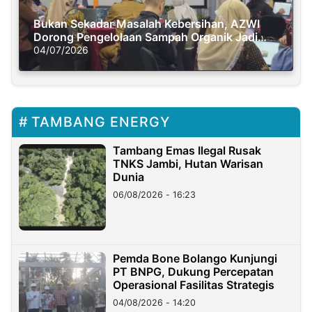
Bukan Sekadar Masalah Kebersihan, AZWI
Dorong Pengelolaan Sampah Organik Jadi
Solusi Krisis Iklim
04/07/2026
TAMBANG ENERGY
Tambang Emas Ilegal Rusak
TNKS Jambi, Hutan Warisan
Dunia
06/08/2026 - 16:23
Pemda Bone Bolango Kunjungi
PT BNPG, Dukung Percepatan
Operasional Fasilitas Strategis
04/08/2026 - 14:20