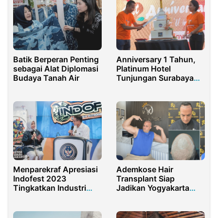
Batik Berperan Penting
Anniversary 1 Tahun,
sebagai Alat Diplomasi
Platinum Hotel
Budaya Tanah Air
Tunjungan Surabaya
Gelar Gala Dinner
Menparekraf Apresiasi
Ademkose Hair
Indofest 2023
Transplant Siap
Tingkatkan Industri
Jadikan Yogyakarta
Wisata Alam RI
Pusat Medical Tourism
Dunia