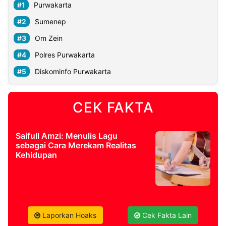
Purwakarta
Sumenep
Om Zein
Polres Purwakarta
Diskominfo Purwakarta
CEK FAKTA
Saifull Amzi: Menulis Lagu
sebagai Cara Merekam Realitas
Kehidupan
Laporkan Hoaks
Cek Fakta Lain