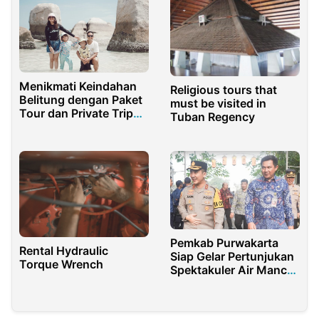
Menikmati Keindahan
Religious tours that
Belitung dengan Paket
must be visited in
Tour dan Private Trip
Tuban Regency
dari
PanoramaBelitungTour.com
Pemkab Purwakarta
Rental Hydraulic
Siap Gelar Pertunjukan
Torque Wrench
Spektakuler Air Mancur
Sri Baduga