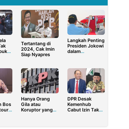
ela
Langkah Penting
Tertantang di
Tak
Presiden Jokowi
2024, Cak Imin
bukti
dalam
Siap Nyapres
Penyelesaian
n
Kasus
Pelanggaran
HAM di Aceh
Hanya Orang
DPR Desak
n Bos
Gila atau
Kemenhub
tour
Koruptor yang
Cabut Izin Taksi
Kuota
Beli HP
Green SM Usai
Rongsokan KPK
Insiden Kereta
Seharga Mobil
Api di Bekasi