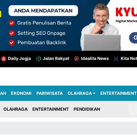
Daily Jogja
Jalan Rakyat
Idealita News
Kita No
RAH
EKONOMI
PARIWISATA
OLAHRAGA
ENTERTAINMENT
OLAHRAGA
ENTERTAINMENT
PENDIDIKAN