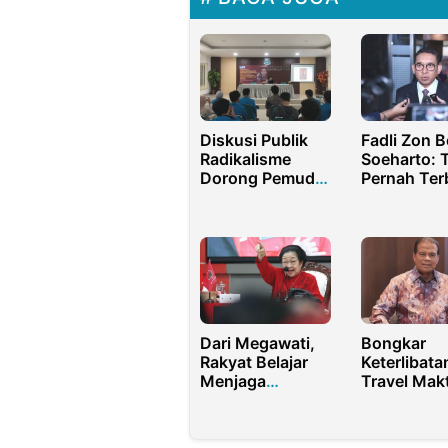
Diskusi Publik
Fadli Zon B
Radikalisme
Soeharto: 
Dorong Pemuda
Pernah Ter
Memperkuat
Melakukan
Nilai
Pelanggara
Kebangsaan
Berat!
Secara
Berkelanjutan
Dari Megawati,
Bongkar
Rakyat Belajar
Keterlibata
Menjaga
Travel Mak
Konstitusi dan
di Korupsi 
Demokrasi
Haji
Indonesia