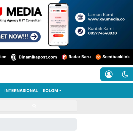
tice
Radar Baru
Seedbacklink
Dinamikapost.com
INTERNASIONAL
KOLOM