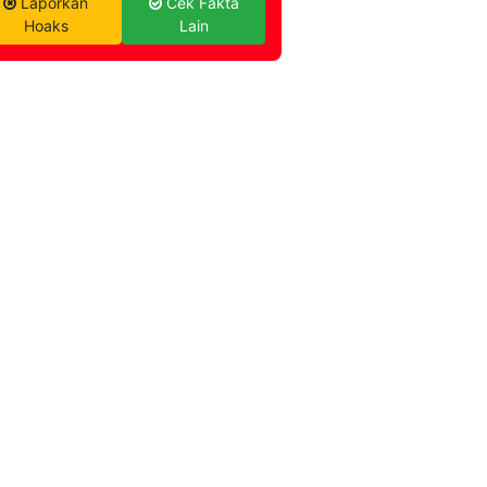
Laporkan
Cek Fakta
Hoaks
Lain