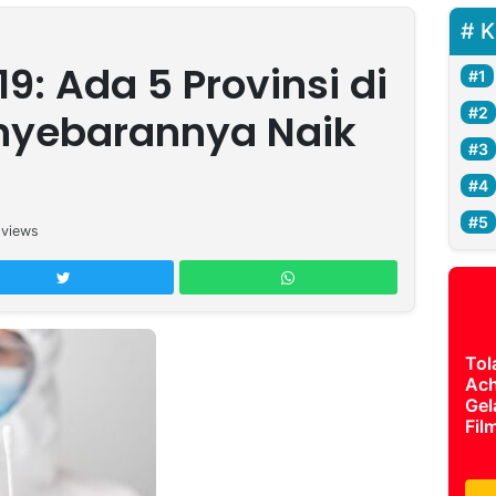
K
9: Ada 5 Provinsi di
nyebarannya Naik
views
Tol
Ach
Gel
Fil