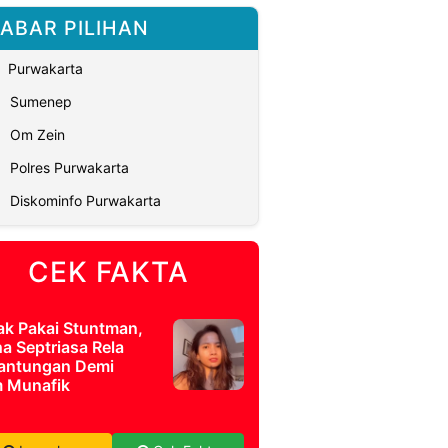
ABAR PILIHAN
Purwakarta
Sumenep
Om Zein
Polres Purwakarta
Diskominfo Purwakarta
CEK FAKTA
ak Pakai Stuntman,
a Septriasa Rela
antungan Demi
m Munafik