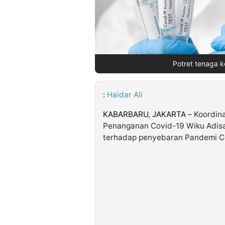
©
Kabarbaru.co
-
2026
Potret tenaga k
PT.
Kabarbaru
Media
:
Haidar Ali
Holding
KABARBARU
,
JAKARTA
– Koordina
Penanganan Covid-19 Wiku Adis
terhadap penyebaran Pandemi C