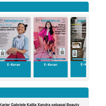
E-Koran
E-Koran
E-Koran
Karier Gabriele Kalila Xandra sebagai Beauty