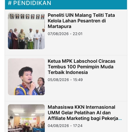
PENDIDIKAN
Peneliti UIN Malang Teliti Tata
Kelola Lahan Pesantren di
Martapura
07/08/2026 - 22:01
Ketua MPK Labschool Ciracas
Tembus 100 Pemimpin Muda
Terbaik Indonesia
05/08/2026 - 15:49
Mahasiswa KKN Internasional
UMM Gelar Pelatihan AI dan
Affiliate Marketing bagi Pekerja
Migran Indonesia di Taiwan
04/08/2026 - 17:24