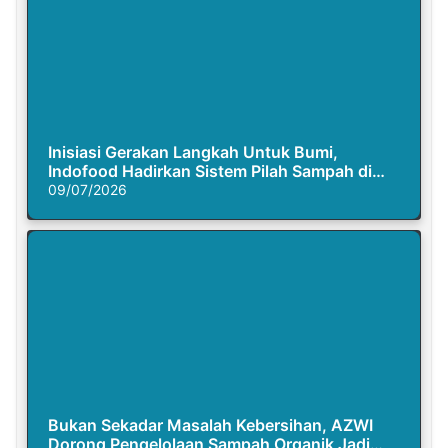
Inisiasi Gerakan Langkah Untuk Bumi,
Indofood Hadirkan Sistem Pilah Sampah di
Semasa Piknik
09/07/2026
Bukan Sekadar Masalah Kebersihan, AZWI
Dorong Pengelolaan Sampah Organik Jadi