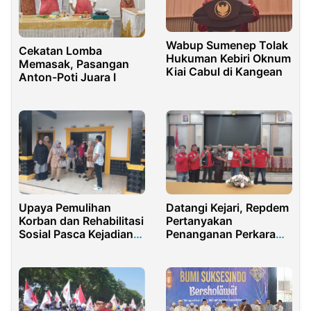
Wabup Sumenep Tolak
Cekatan Lomba
Hukuman Kebiri Oknum
Memasak, Pasangan
Kiai Cabul di Kangean
Anton-Poti Juara I
Upaya Pemulihan
Datangi Kejari, Repdem
Korban dan Rehabilitasi
Pertanyakan
Sosial Pasca Kejadian
Penanganan Perkara
Tragis di Purwakarta
SPPD Fiktif Anggota
DPRD Purwakarta