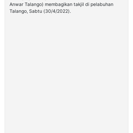
Anwar Talango) membagikan takjil di pelabuhan
Talango, Sabtu (30/4/2022).
©
Kabarbaru.co
-
2026
PT.
Kabarbaru
Media
Holding