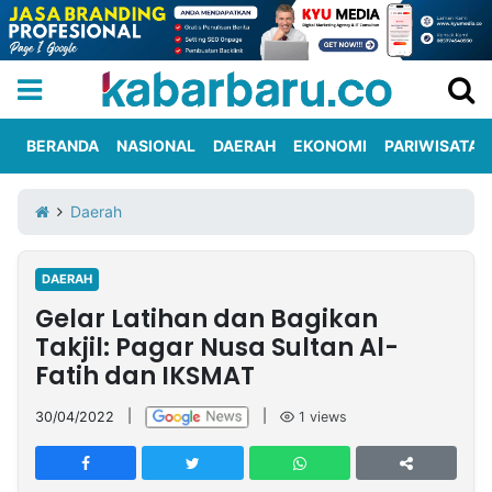
BERANDA
NASIONAL
DAERAH
EKONOMI
PARIWISATA
Informasi
KabarbaruTV
Kirim
Tentang
Daerah
Iklan
Berita
Kami
DAERAH
Berita
Gelar Latihan dan Bagikan
Nasional
International
Olahraga
Entertainment
Daerah
Pariwisata
Kuliner
Kolom
Takjil: Pagar Nusa Sultan Al-
Fatih dan IKSMAT
Network
30/04/2022
|
|
1
views
PT
TREETAN