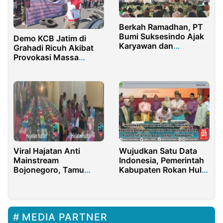
Berkah Ramadhan, PT
Bumi Suksesindo Ajak
Demo KCB Jatim di
Karyawan dan
Grahadi Ricuh Akibat
Masyarakat Perbanyak
Provokasi Massa
Baca Sholawat
Misterius
Viral Hajatan Anti
Wujudkan Satu Data
Mainstream
Indonesia, Pemerintah
Bojonegoro, Tamu
Kabupaten Rokan Hulu
Dapat Bingkisan
Teken MoU Bersama
Mewah
BPS di Balai Serindit
Pekanbaru
MEDIA PARTNER