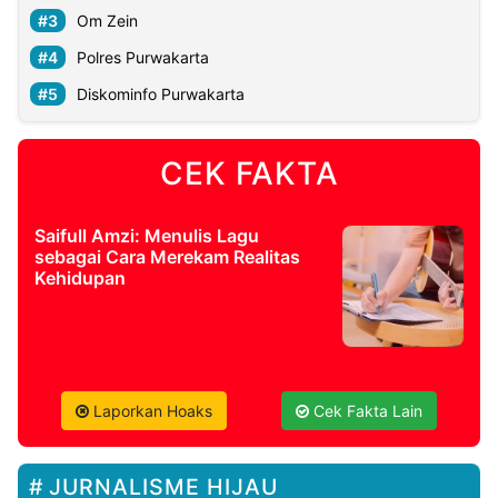
Om Zein
Polres Purwakarta
Diskominfo Purwakarta
CEK FAKTA
Saifull Amzi: Menulis Lagu
sebagai Cara Merekam Realitas
Kehidupan
Laporkan Hoaks
Cek Fakta Lain
JURNALISME HIJAU