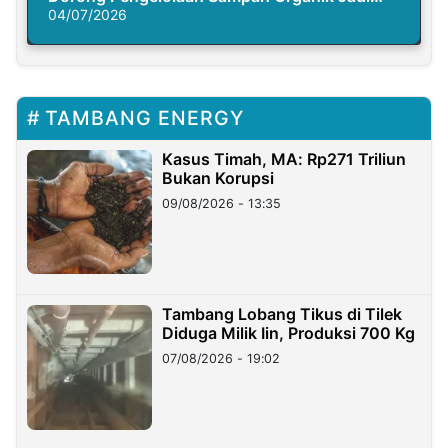
Solusi Krisis Iklim
04/07/2026
TAMBANG ENERGY
Kasus Timah, MA: Rp271 Triliun
Bukan Korupsi
09/08/2026 - 13:35
Tambang Lobang Tikus di Tilek
Diduga Milik Iin, Produksi 700 Kg
07/08/2026 - 19:02