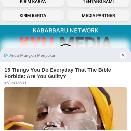
KIRIM KARYA
TENTANG KAMI
KIRIM BERITA
MEDIA PARTNER
KABARBARU NETWORK
About Our Kabarbaru.co
Kabarbaru.co menyajikan berita aktual dan
inspiratif dari sudut pandang berbaik sangka
serta terverifikasi dari sumber yang tepat.
Follow Kabarbaru