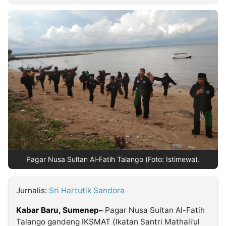
MULTIMEDIA
INDONESIA
Partner
Insight
Suara
Lens
Daily
Jalan
Idealita
Kita
Dinamikapost.com
Radar
Seedbacklink
NTB
Time
IDN
Jogja
Rakyat
News
Notice
Baru
Follow
Kabarbaru
Pagar Nusa Sultan Al-Fatih Talango (Foto: Istimewa).
Jurnalis:
Sri Hartutik Sandora
Kabar Baru,
Sumenep
–
Pagar Nusa Sultan Al-Fatih
Talango gandeng IKSMAT (Ikatan Santri Mathali’ul