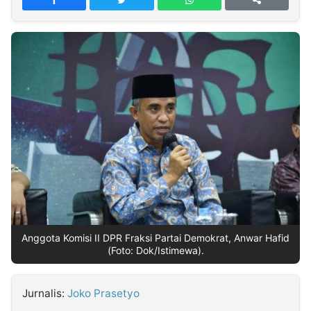
MULTIMEDIA
INDONESIA
Partner
Insight
Suara
Lens
Daily
Jalan
Idealita
Kita
Radar
Seedbacklink
NTB
Time
IDN
Jogja
Rakyat
News
Notice
Baru
Follow
Kabarbaru
Anggota Komisi II DPR Fraksi Partai Demokrat, Anwar Hafid
(Foto: Dok/Istimewa).
Jurnalis:
Joko Prasetyo