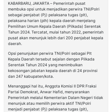
KABARBARU, JAKARTA – Pemerintah pusat
membuka opsi untuk menjadikan perwira TNI/Polri
©
sebagai penjabat (Pj) pelaksana tugas (plt),
Kabarbaru.co
-
pelaksana harian (plh) kepala daerah menjelang
2026
Pemilihan Umum Kepala Daerah (Pilkada) Serentak
Tahun 2024. Tercatat, mulai tahun 2022, pemerintah
PT.
pusat akan menunjuk lebih dari 200 penjabat kepala
Kabarbaru
Media
daerah.
Holding
Opsi penunjukan perwira TNI/Polri sebagai Plt
Kepala Daerah tersebut sejalan dengan Pilkada
Serentak Tahun 2024 yang menimbulkan
kekosongan jabatan kepala daerah di 24 provinsi
dan 247 kabupaten/kota.
Menanggapi hal itu, Anggota Komisi II DPR Fraksi
Partai Demokrat, Anwar Hafid, menyarankan
Pemerintah melalui Kementerian Dalam Negeri tidak
menunjuk atau memilih perwira aktif TNI/Polri
menjadi penjabat (Pj) pelaksana tugas (plt),