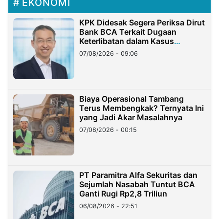
EKONOMI
KPK Didesak Segera Periksa Dirut
Bank BCA Terkait Dugaan
Keterlibatan dalam Kasus
Hilangnya Dana Nasabah Rp2,58
07/08/2026 - 09:06
Miliar
Biaya Operasional Tambang
Terus Membengkak? Ternyata Ini
yang Jadi Akar Masalahnya
07/08/2026 - 00:15
PT Paramitra Alfa Sekuritas dan
Sejumlah Nasabah Tuntut BCA
Ganti Rugi Rp2,8 Triliun
06/08/2026 - 22:51