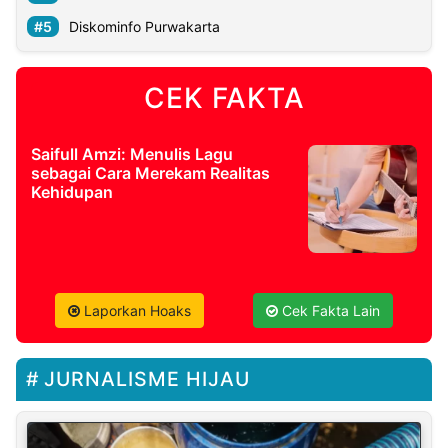
Diskominfo Purwakarta
CEK FAKTA
Saifull Amzi: Menulis Lagu
sebagai Cara Merekam Realitas
Kehidupan
Laporkan Hoaks
Cek Fakta Lain
JURNALISME HIJAU