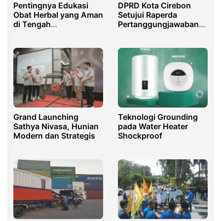
Pentingnya Edukasi
DPRD Kota Cirebon
Obat Herbal yang Aman
Setujui Raperda
di Tengah
Pertanggungjawaban
Meningkatnya
Pelaksanaan APBD
Prevalensi Diabetes
Tahun 2022
Grand Launching
Teknologi Grounding
Sathya Nivasa, Hunian
pada Water Heater
Modern dan Strategis
Shockproof