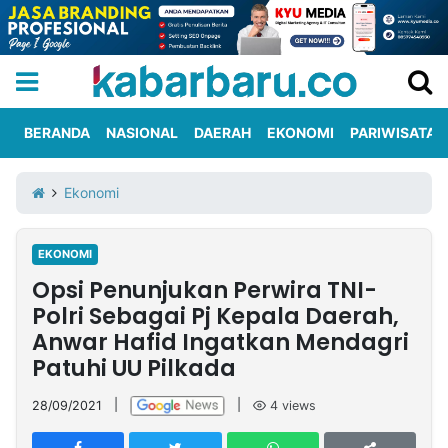
BERANDA
NASIONAL
DAERAH
EKONOMI
PARIWISATA
Informasi
KabarbaruTV
Kirim
Tentang
Ekonomi
Iklan
Berita
Kami
EKONOMI
Berita
Opsi Penunjukan Perwira TNI-
Nasional
International
Olahraga
Entertainment
Daerah
Pariwisata
Kuliner
Kolom
Polri Sebagai Pj Kepala Daerah,
Anwar Hafid Ingatkan Mendagri
Patuhi UU Pilkada
Network
28/09/2021
|
|
4
views
PT
TREETAN