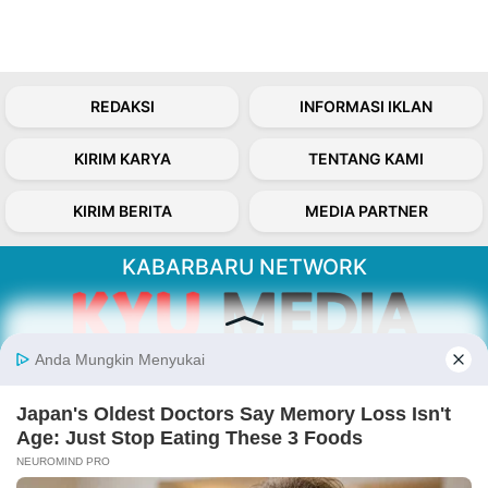
REDAKSI
INFORMASI IKLAN
KIRIM KARYA
TENTANG KAMI
KIRIM BERITA
MEDIA PARTNER
KABARBARU NETWORK
About Our Kabarbaru.co
Kabarbaru.co menyajikan berita aktual dan
inspiratif dari sudut pandang berbaik sangka
serta terverifikasi dari sumber yang tepat.