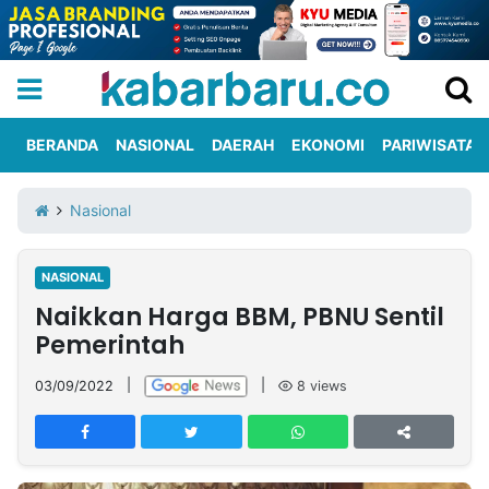
BERANDA
NASIONAL
DAERAH
EKONOMI
PARIWISATA
Informasi
KabarbaruTV
Kirim
Tentang
Nasional
Iklan
Berita
Kami
NASIONAL
Berita
Naikkan Harga BBM, PBNU Sentil
Nasional
International
Olahraga
Entertainment
Daerah
Pariwisata
Kuliner
Kolom
Pemerintah
03/09/2022
|
|
8
views
Network
PT
TREETAN