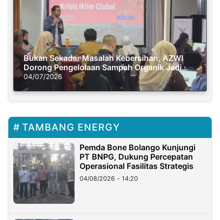
Bukan Sekadar Masalah Kebersihan, AZWI
Dorong Pengelolaan Sampah Organik Jadi
Solusi Krisis Iklim
04/07/2026
TAMBANG ENERGY
Pemda Bone Bolango Kunjungi
PT BNPG, Dukung Percepatan
Operasional Fasilitas Strategis
04/08/2026 - 14:20