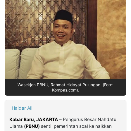
MULTIMEDIA
INDONESIA
Partner
Insight
Suara
Lens
Daily
Jalan
Idealita
Kita
Dinamikapost.com
Radar
Seedbacklink
NTB
Time
IDN
Jogja
Rakyat
News
Notice
Baru
Follow
Kabarbaru
Wasekjen PBNU, Rahmat Hidayat Pulungan. (Foto:
Kompas.com).
:
Haidar Ali
Kabar Baru
,
JAKARTA
– Pengurus Besar Nahdatul
Ulama
(
PBNU
)
sentil pemerintah soal ke naikkan