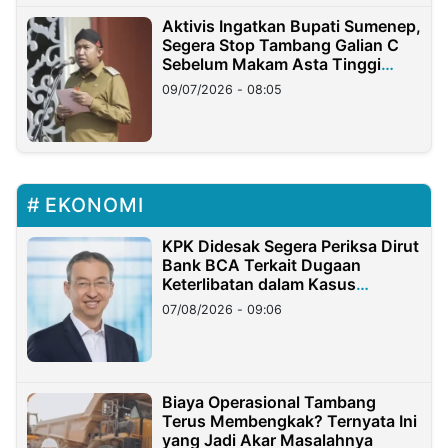
Aktivis Ingatkan Bupati Sumenep,
Segera Stop Tambang Galian C
Sebelum Makam Asta Tinggi
Longsor
09/07/2026 - 08:05
EKONOMI
KPK Didesak Segera Periksa Dirut
Bank BCA Terkait Dugaan
Keterlibatan dalam Kasus
Hilangnya Dana Nasabah Rp2,58
07/08/2026 - 09:06
Miliar
Biaya Operasional Tambang
Terus Membengkak? Ternyata Ini
yang Jadi Akar Masalahnya