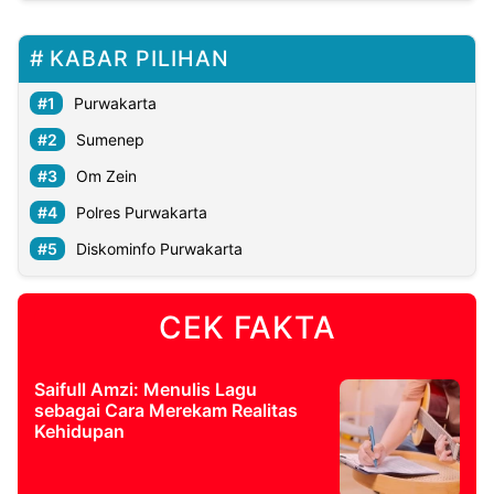
KABAR PILIHAN
Purwakarta
Sumenep
Om Zein
Polres Purwakarta
Diskominfo Purwakarta
CEK FAKTA
Saifull Amzi: Menulis Lagu
sebagai Cara Merekam Realitas
Kehidupan