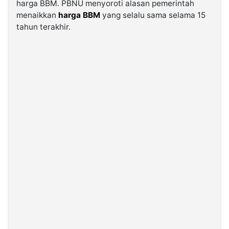
harga BBM. PBNU menyoroti alasan pemerintah
menaikkan
harga BBM
yang selalu sama selama 15
©
tahun terakhir.
Kabarbaru.co
-
2026
PT.
Kabarbaru
Media
Holding