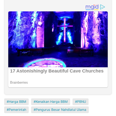
Harga BBM
Kenaikan Harga BBM
PBNU
Pemerintah
Pengurus Besar Nahdlatul Ulama