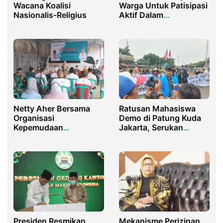
Wacana Koalisi
Warga Untuk Patisipasi
Nasionalis-Religius
Aktif Dalam
Pemanfaatan Dana
Desa
Netty Aher Bersama
Ratusan Mahasiswa
Organisasi
Demo di Patung Kuda
Kepemudaan
Jakarta, Serukan
Selenggarakan
Pemilu Damai!
Vaksinasi Milenial
Gratis
Presiden Resmikan
Mekanisme Perizinan