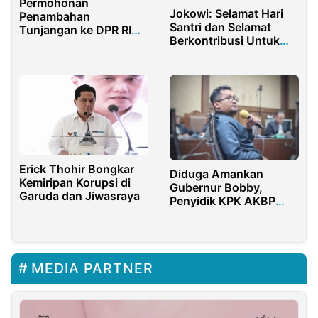
Permohonan
Jokowi: Selamat Hari
Penambahan
Santri dan Selamat
Tunjangan ke DPR RI
Berkontribusi Untuk
Didukung Masyarakat
Negeri
Erick Thohir Bongkar
Diduga Amankan
Kemiripan Korupsi di
Gubernur Bobby,
Garuda dan Jiwasraya
Penyidik KPK AKBP
Rossa Dilaporkan ke
Dewas
MEDIA PARTNER