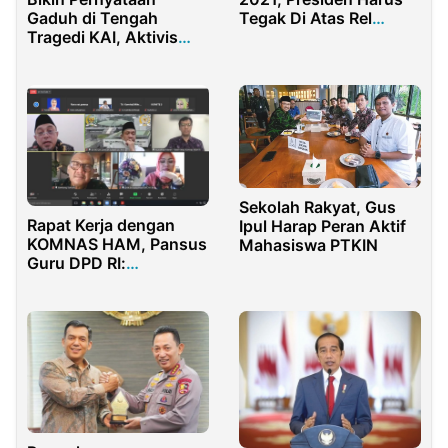
Tegak Di Atas Rel
Gaduh di Tengah
Konstitusi
Tragedi KAI, Aktivis
Desak Menteri PPPA
Mundur
Sekolah Rakyat, Gus
Rapat Kerja dengan
Ipul Harap Peran Aktif
KOMNAS HAM, Pansus
Mahasiswa PTKIN
Guru DPD RI:
Pengabaian Hak Guru
Honorer Harus
Dihentikan