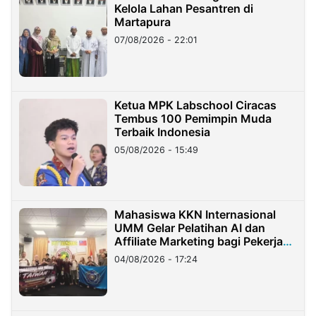
Kelola Lahan Pesantren di
Martapura
07/08/2026 - 22:01
Ketua MPK Labschool Ciracas
Tembus 100 Pemimpin Muda
Terbaik Indonesia
05/08/2026 - 15:49
Mahasiswa KKN Internasional
UMM Gelar Pelatihan AI dan
Affiliate Marketing bagi Pekerja
Migran Indonesia di Taiwan
04/08/2026 - 17:24