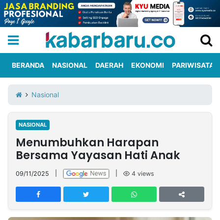
BERANDA
NASIONAL
DAERAH
EKONOMI
PARIWISATA
Informasi
KabarbaruTV
Kirim
Tentang
Nasional
Iklan
Berita
Kami
NASIONAL
Berita
Menumbuhkan Harapan
Nasional
International
Olahraga
Entertainment
Daerah
Pariwisata
Kuliner
Kolom
Bersama Yayasan Hati Anak
09/11/2025
|
|
4
views
Network
PT
TREETAN