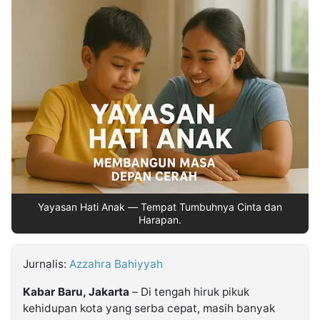
MULTIMEDIA
INDONESIA
Partner
Insight
Suara
Lens
Daily
Jalan
Idealita
Kita
Dinamikapost.com
Radar
Seedbacklink
NTB
Time
IDN
Jogja
Rakyat
News
Notice
Baru
Follow
Kabarbaru
Yayasan Hati Anak — Tempat Tumbuhnya Cinta dan
Harapan.
Jurnalis:
Azzahra Bahiyyah
Kabar Baru, Jakarta
– Di tengah hiruk pikuk
kehidupan kota yang serba cepat, masih banyak