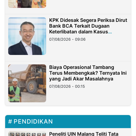
KPK Didesak Segera Periksa Dirut
Bank BCA Terkait Dugaan
Keterlibatan dalam Kasus
Hilangnya Dana Nasabah Rp2,58
07/08/2026 - 09:06
Miliar
Biaya Operasional Tambang
Terus Membengkak? Ternyata Ini
yang Jadi Akar Masalahnya
07/08/2026 - 00:15
PENDIDIKAN
Peneliti UIN Malang Teliti Tata