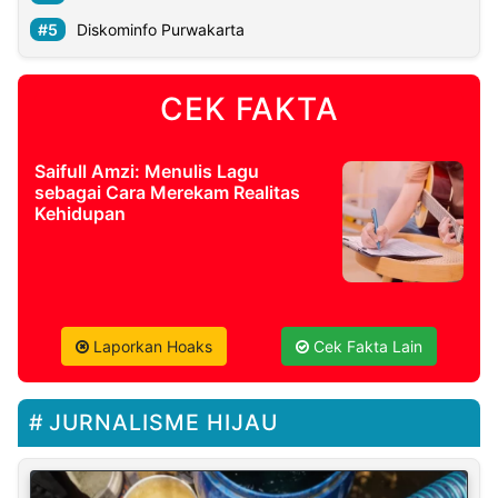
Diskominfo Purwakarta
CEK FAKTA
Saifull Amzi: Menulis Lagu
sebagai Cara Merekam Realitas
Kehidupan
Laporkan Hoaks
Cek Fakta Lain
JURNALISME HIJAU