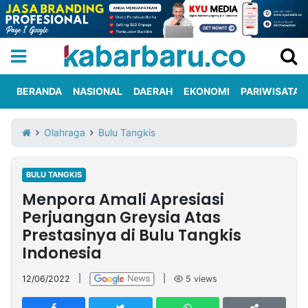
BERANDA
NASIONAL
DAERAH
EKONOMI
PARIWISATA
Informasi
KabarbaruTV
Kirim
Tentang
Olahraga
Bulu Tangkis
Iklan
Berita
Kami
BULU TANGKIS
Berita
Menpora Amali Apresiasi
Nasional
International
Olahraga
Entertainment
Daerah
Pariwisata
Kuliner
Kolom
Perjuangan Greysia Atas
Prestasinya di Bulu Tangkis
Indonesia
Network
12/06/2022
|
|
5
views
PT
TREETAN