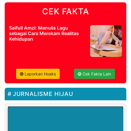
CEK FAKTA
Saifull Amzi: Menulis Lagu
sebagai Cara Merekam Realitas
Kehidupan
Laporkan Hoaks
Cek Fakta Lain
JURNALISME HIJAU