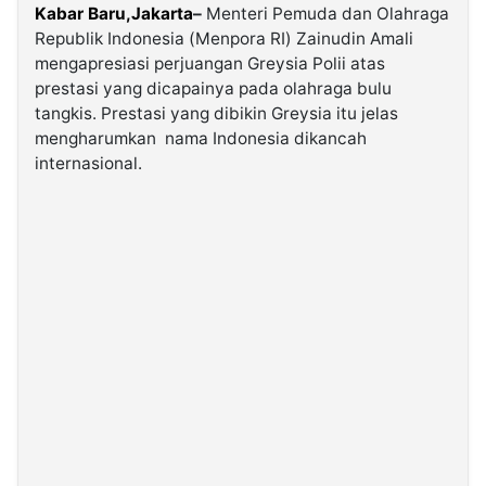
Kabar Baru,
Jakarta
–
Menteri Pemuda dan Olahraga
Republik Indonesia (Menpora RI) Zainudin Amali
©
mengapresiasi perjuangan Greysia Polii atas
Kabarbaru.co
-
prestasi yang dicapainya pada olahraga bulu
2026
tangkis. Prestasi yang dibikin Greysia itu jelas
mengharumkan nama Indonesia dikancah
PT.
internasional.
Kabarbaru
Media
Holding