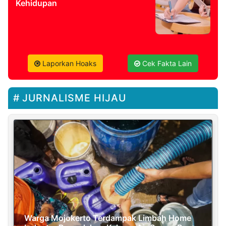
Kehidupan
Laporkan Hoaks
Cek Fakta Lain
JURNALISME HIJAU
Warga Mojokerto Terdampak Limbah Home