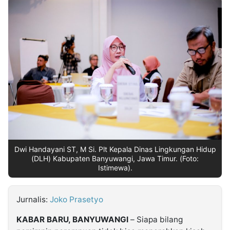
MULTIMEDIA
INDONESIA
Partner
Insight
Suara
Lens
Daily
Jalan
Idealita
Kita
Radar
Seedbacklink
NTB
Time
IDN
Jogja
Rakyat
News
Notice
Baru
Follow
Kabarbaru
Dwi Handayani ST, M Si. Plt Kepala Dinas Lingkungan Hidup
(DLH) Kabupaten Banyuwangi, Jawa Timur. (Foto:
Istimewa).
Jurnalis:
Joko Prasetyo
KABAR BARU, BANYUWANGI
– Siapa bilang