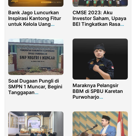
CMSE 2023: Aku
Bank Jago Luncurkan
Investor Saham, Upaya
Inspirasi Kantong Fitur
BEI Tingkatkan Rasa
untuk Kelola Uang
Kebanggaan,
Lebih Personal
Inklusivitas, dan
Kemajuan
Soal Dugaan Pungli di
Maraknya Pelangsir
SMPN 1 Muncar, Begini
BBM di SPBU Karetan
Tanggapan
Purwoharjo
Kadispendik
Banyuwangi, Pentolan
Banyuwangi
Ormas Balawangi Minta
APH dan Pertamina
Bertindak Tegas