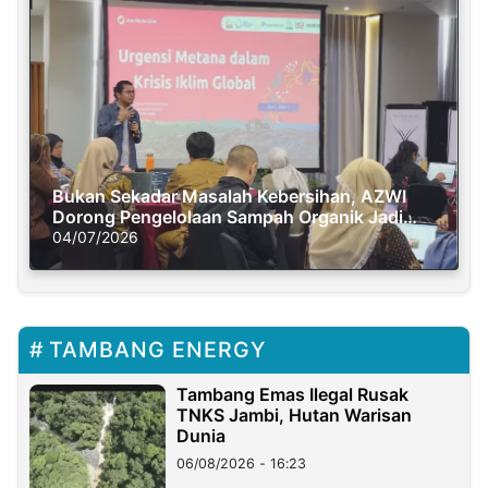
Bukan Sekadar Masalah Kebersihan, AZWI
Dorong Pengelolaan Sampah Organik Jadi
Solusi Krisis Iklim
04/07/2026
TAMBANG ENERGY
Tambang Emas Ilegal Rusak
TNKS Jambi, Hutan Warisan
Dunia
06/08/2026 - 16:23