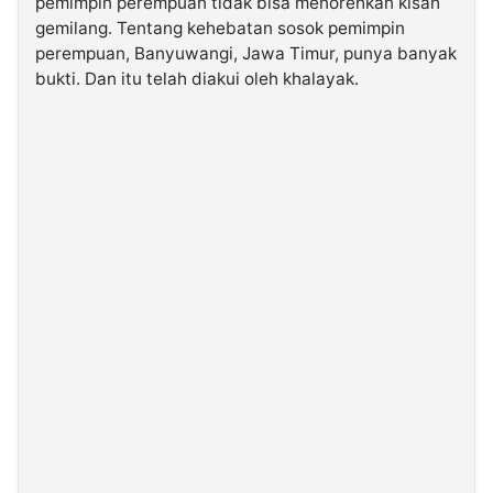
pemimpin perempuan tidak bisa menorehkan kisah
gemilang. Tentang kehebatan sosok pemimpin
perempuan, Banyuwangi, Jawa Timur, punya banyak
©
Kabarbaru.co
bukti. Dan itu telah diakui oleh khalayak.
-
2026
PT.
Kabarbaru
Media
Holding