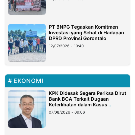
PT BNPG Tegaskan Komitmen
Investasi yang Sehat di Hadapan
DPRD Provinsi Gorontalo
12/07/2026 - 10:40
EKONOMI
KPK Didesak Segera Periksa Dirut
Bank BCA Terkait Dugaan
Keterlibatan dalam Kasus
Hilangnya Dana Nasabah Rp2,58
07/08/2026 - 09:06
Miliar