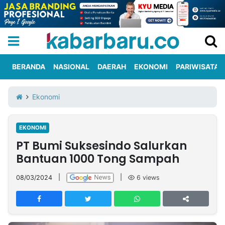
BERANDA
NASIONAL
DAERAH
EKONOMI
PARIWISATA
Informasi
KabarbaruTV
Kirim
Tentang
Ekonomi
Iklan
Berita
Kami
EKONOMI
Berita
PT Bumi Suksesindo Salurkan
Nasional
International
Olahraga
Entertainment
Daerah
Pariwisata
Kuliner
Kolom
Bantuan 1000 Tong Sampah
08/03/2024
|
|
6
views
Network
PT
TREETAN