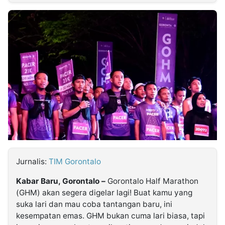
MULTIMEDIA
INDONESIA
Partner
Insight
Suara
Lens
Daily
Jalan
Idealita
Kita
Dinamikapost.com
Radar
Seedbacklink
NTB
Time
IDN
Jogja
Rakyat
News
Notice
Baru
Follow
Kabarbaru
Jurnalis:
TIM Gorontalo
Kabar Baru, Gorontalo –
Gorontalo Half Marathon
(GHM) akan segera digelar lagi! Buat kamu yang
suka lari dan mau coba tantangan baru, ini
kesempatan emas. GHM bukan cuma lari biasa, tapi