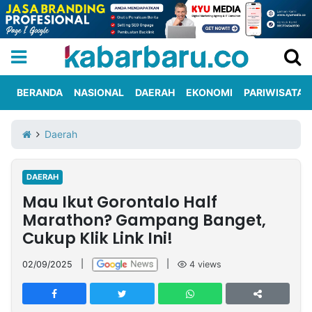
BERANDA
NASIONAL
DAERAH
EKONOMI
PARIWISATA
Informasi
KabarbaruTV
Kirim
Tentang
Daerah
Iklan
Berita
Kami
DAERAH
Berita
Mau Ikut Gorontalo Half
Nasional
International
Olahraga
Entertainment
Daerah
Pariwisata
Kuliner
Kolom
Marathon? Gampang Banget,
Cukup Klik Link Ini!
Network
02/09/2025
|
|
4
views
PT
TREETAN