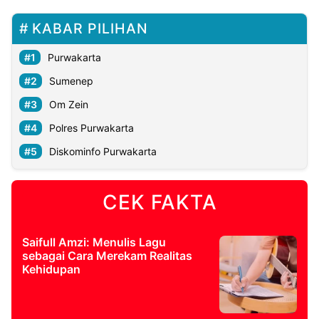
KABAR PILIHAN
Purwakarta
Sumenep
Om Zein
Polres Purwakarta
Diskominfo Purwakarta
CEK FAKTA
Saifull Amzi: Menulis Lagu
sebagai Cara Merekam Realitas
Kehidupan