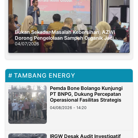
Bukan Sekadar Masalah Kebersihan, AZWI
Dorong Pengelolaan Sampah Organik Jadi
Solusi Krisis Iklim
04/07/2026
TAMBANG ENERGY
Pemda Bone Bolango Kunjungi
PT BNPG, Dukung Percepatan
Operasional Fasilitas Strategis
04/08/2026 - 14:20
IRGW Desak Audit Investigatif