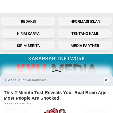
REDAKSI
INFORMASI IKLAN
KIRIM KARYA
TENTANG KAMI
KIRIM BERITA
MEDIA PARTNER
KABARBARU NETWORK
About Our Kabarbaru.co
Kabarbaru.co menyajikan berita aktual dan
inspiratif dari sudut pandang berbaik sangka
serta terverifikasi dari sumber yang tepat.