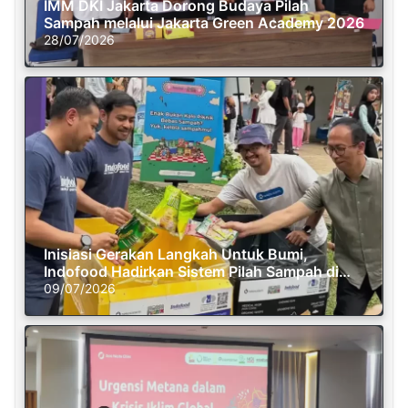
IMM DKI Jakarta Dorong Budaya Pilah
Sampah melalui Jakarta Green Academy 2026
28/07/2026
Inisiasi Gerakan Langkah Untuk Bumi,
Indofood Hadirkan Sistem Pilah Sampah di
Semasa Piknik
09/07/2026