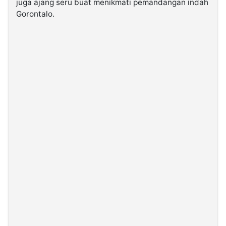
juga ajang seru buat menikmati pemandangan indah
Gorontalo.
©
Kabarbaru.co
-
2026
PT.
Kabarbaru
Media
Holding