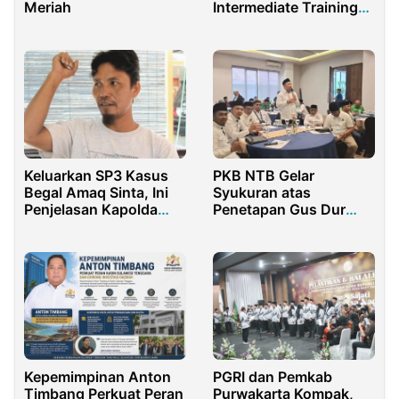
Meriah
Intermediate Training
dan LKK Tingkat
Nasional 2022
Keluarkan SP3 Kasus
PKB NTB Gelar
Begal Amaq Sinta, Ini
Syukuran atas
Penjelasan Kapolda
Penetapan Gus Dur
NTB
sebagai Pahlawan
Nasional
Kepemimpinan Anton
PGRI dan Pemkab
Timbang Perkuat Peran
Purwakarta Kompak,