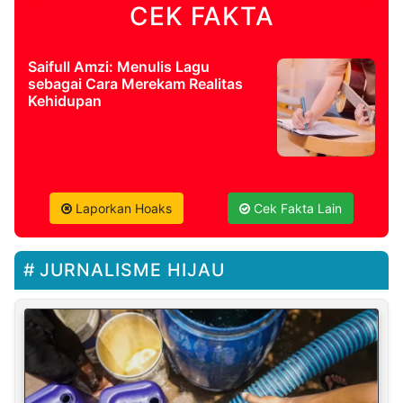
CEK FAKTA
Saifull Amzi: Menulis Lagu
sebagai Cara Merekam Realitas
Kehidupan
Laporkan Hoaks
Cek Fakta Lain
JURNALISME HIJAU