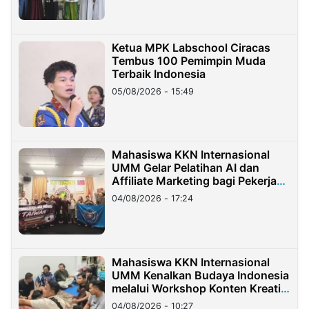
Ketua MPK Labschool Ciracas
Tembus 100 Pemimpin Muda
Terbaik Indonesia
05/08/2026 - 15:49
Mahasiswa KKN Internasional
UMM Gelar Pelatihan AI dan
Affiliate Marketing bagi Pekerja
Migran Indonesia di Taiwan
04/08/2026 - 17:24
Mahasiswa KKN Internasional
UMM Kenalkan Budaya Indonesia
melalui Workshop Konten Kreatif
di Taiwan
04/08/2026 - 10:27