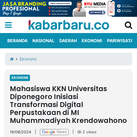
BERANDA
NASIONAL
DAERAH
EKONOMI
PARIWISATA
Informasi
KabarbaruTV
Kirim
Tentang
Ekonomi
Iklan
Berita
Kami
EKONOMI
Berita
Mahasiswa KKN Universitas
Nasional
International
Olahraga
Entertainment
Daerah
Pariwisata
Kuliner
Kolom
Diponegoro Inisiasi
Transformasi Digital
Perpustakaan di MI
Network
Muhammadiyah Krendowahono
PT
TREETAN
16/08/2024
|
|
2
views