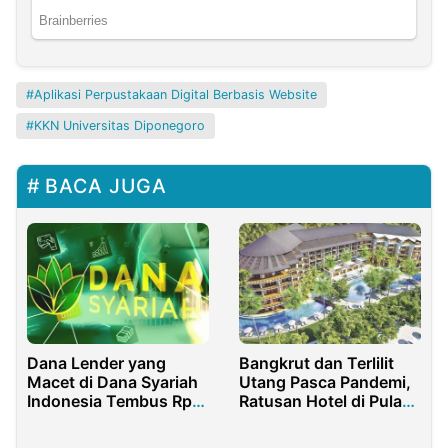
Aplikasi Perpustakaan Digital Berbasis Website
KKN Universitas Diponegoro
BACA JUGA
Dana Lender yang
Bangkrut dan Terlilit
Macet di Dana Syariah
Utang Pasca Pandemi,
Indonesia Tembus Rp1
Ratusan Hotel di Pulau
Triliun
Bali Dijual