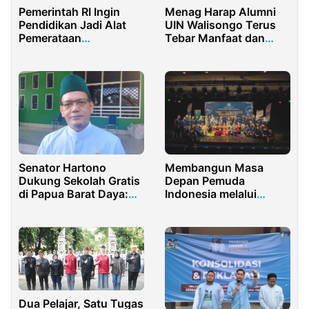
Pemerintah RI Ingin
Menag Harap Alumni
Pendidikan Jadi Alat
UIN Walisongo Terus
Pemerataan
Tebar Manfaat dan
Kesejahteraan dan
Maslahat
Keadilan
Senator Hartono
Membangun Masa
Dukung Sekolah Gratis
Depan Pemuda
di Papua Barat Daya:
Indonesia melalui
Pendidikan Harus Jadi
Pertukaran
Super Prioritas
Pengetahuan, Budaya,
dan Pengalaman yang
Menginspirasi
Dua Pelajar, Satu Tugas