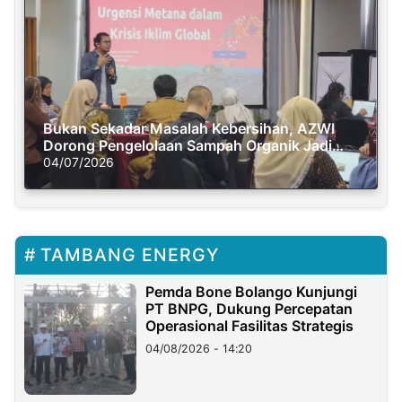
Bukan Sekadar Masalah Kebersihan, AZWI
Dorong Pengelolaan Sampah Organik Jadi
Solusi Krisis Iklim
04/07/2026
TAMBANG ENERGY
Pemda Bone Bolango Kunjungi
PT BNPG, Dukung Percepatan
Operasional Fasilitas Strategis
04/08/2026 - 14:20