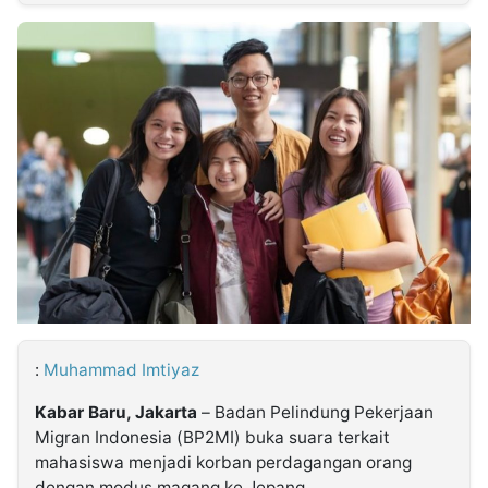
MULTIMEDIA
INDONESIA
Partner
Insight
Suara
Lens
Daily
Jalan
Idealita
Kita
Dinamikapost.com
Radar
Seedbacklink
NTB
Time
IDN
Jogja
Rakyat
News
Notice
Baru
Follow
Kabarbaru
:
Muhammad Imtiyaz
Kabar Baru, Jakarta
– Badan Pelindung Pekerjaan
Migran Indonesia (BP2MI) buka suara terkait
mahasiswa menjadi korban perdagangan orang
dengan modus magang ke Jepang.