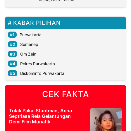
KABAR PILIHAN
Purwakarta
Sumenep
Om Zein
Polres Purwakarta
Diskominfo Purwakarta
CEK FAKTA
Tolak Pakai Stuntman, Acha
Septriasa Rela Gelantungan
Demi Film Munafik