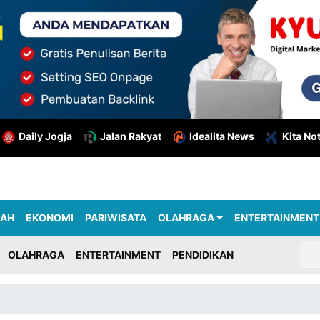
Daily Jogja
Jalan Rakyat
Idealita News
Kita No
RAH
EKONOMI
PARIWISATA
OLAHRAGA
ENTERTAINMENT
OLAHRAGA
ENTERTAINMENT
PENDIDIKAN