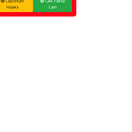
Laporkan
Cek Fakta
Hoaks
Lain