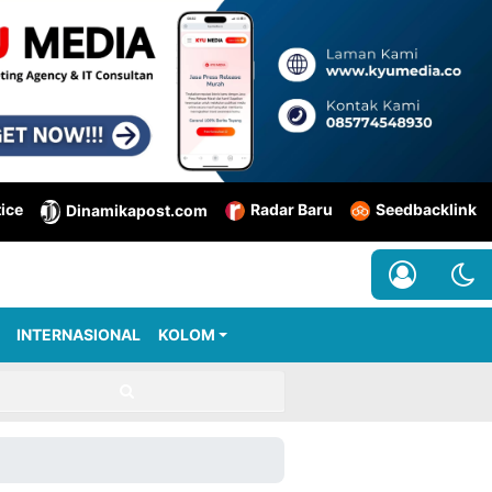
tice
Radar Baru
Seedbacklink
Dinamikapost.com
INTERNASIONAL
KOLOM