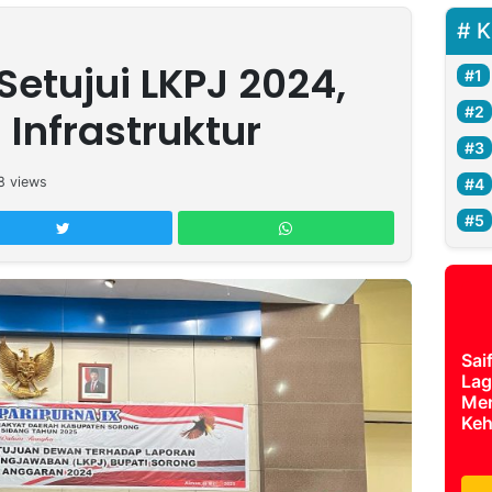
K
etujui LKPJ 2024,
Infrastruktur
8
views
Sai
Lag
Mer
Keh