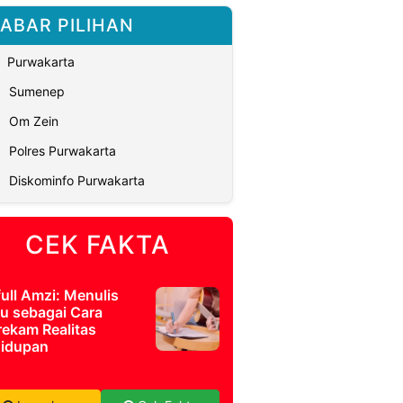
ABAR PILIHAN
Purwakarta
Sumenep
Om Zein
Polres Purwakarta
Diskominfo Purwakarta
CEK FAKTA
full Amzi: Menulis
u sebagai Cara
ekam Realitas
idupan