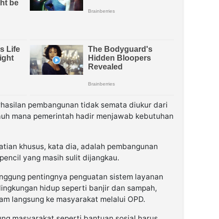
hasilan pembangunan tidak semata diukur dari
sejauh mana pemerintah hadir menjawab kebutuhan
hatian khusus, kata dia, adalah pembangunan
rpencil yang masih sulit dijangkau.
yinggung pentingnya penguatan sistem layanan
 lingkungan hidup seperti banjir dan sampah,
ram langsung ke masyarakat melalui OPD.
ng masyarakat seperti bantuan sosial harus