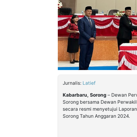
©
Kabarbaru.co
-
2026
PT.
Kabarbaru
Media
Holding
Jurnalis:
Latief
Kabarbaru,
Sorong
– Dewan Perw
Sorong bersama Dewan Perwakil
secara resmi menyetujui Lapora
Sorong Tahun Anggaran 2024.