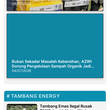
Semasa Piknik
09/07/2026
Bukan Sekadar Masalah Kebersihan, AZWI
Dorong Pengelolaan Sampah Organik Jadi
Solusi Krisis Iklim
04/07/2026
TAMBANG ENERGY
Tambang Emas Ilegal Rusak