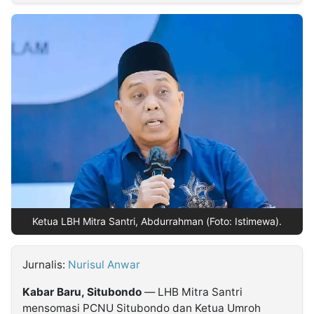
MULTIMEDIA
INDONESIA
Partner
Insight
Suara
Lens
Daily
Jalan
Idealita
Kita
Dinamikapost.com
Radar
Seedbacklink
NTB
Time
IDN
Jogja
Rakyat
News
Notice
Baru
Follow
Kabarbaru
Ketua LBH Mitra Santri, Abdurrahman (Foto: Istimewa).
Jurnalis:
Nurisul Anwar
Kabar Baru, Situbondo
— LHB Mitra Santri
mensomasi PCNU Situbondo dan Ketua Umroh