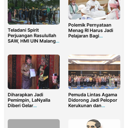
Polemik Pernyataan
Teladani Spirit
Menag RI Harus Jadi
Perjuangan Rasulullah
Pelajaran Bagi
SAW, HMI UIN Malang
Siapapun
Gelar Maulid Nabi
Diharapkan Jadi
Pemuda Lintas Agama
Pemimpin, LaNyalla
Didorong Jadi Pelopor
Diberi Gelar
Kerukunan dan
Kehormatan
Ekoteologi