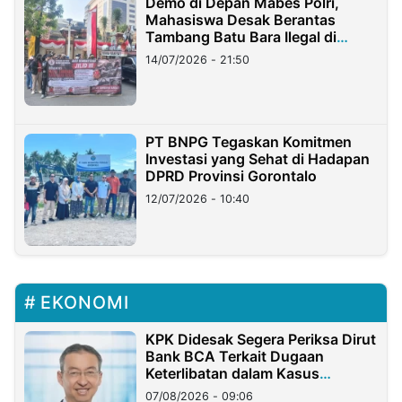
Demo di Depan Mabes Polri,
Mahasiswa Desak Berantas
Tambang Batu Bara Ilegal di
Lampung
14/07/2026 - 21:50
PT BNPG Tegaskan Komitmen
Investasi yang Sehat di Hadapan
DPRD Provinsi Gorontalo
12/07/2026 - 10:40
EKONOMI
KPK Didesak Segera Periksa Dirut
Bank BCA Terkait Dugaan
Keterlibatan dalam Kasus
Hilangnya Dana Nasabah Rp2,58
07/08/2026 - 09:06