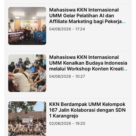
Mahasiswa KKN Internasional
UMM Gelar Pelatihan AI dan
Affiliate Marketing bagi Pekerja
Migran Indonesia di Taiwan
04/08/2026 - 17:24
Mahasiswa KKN Internasional
UMM Kenalkan Budaya Indonesia
melalui Workshop Konten Kreatif
di Taiwan
04/08/2026 - 10:27
KKN Berdampak UMM Kelompok
167 Jalin Kolaborasi dengan SDN
1 Karangrejo
02/08/2026 - 19:20