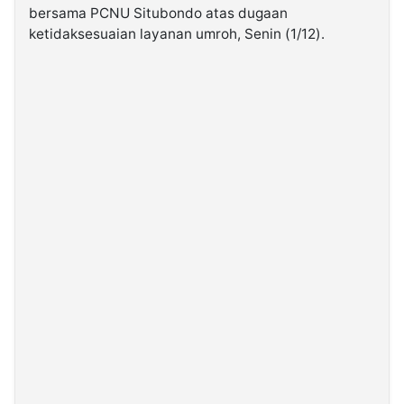
bersama PCNU Situbondo atas dugaan
ketidaksesuaian layanan umroh, Senin (1/12).
©
Kabarbaru.co
-
2026
PT.
Kabarbaru
Media
Holding