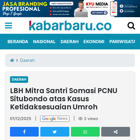
BERANDA
NASIONAL
DAERAH
EKONOMI
PARIWISATA
Informasi
KabarbaruTV
Kirim
Tentang
Daerah
Iklan
Berita
Kami
DAERAH
Berita
LBH Mitra Santri Somasi PCNU
Nasional
International
Olahraga
Entertainment
Daerah
Pariwisata
Kuliner
Kolom
Situbondo atas Kasus
Ketidaksesuaian Umroh
Network
01/12/2025
|
|
3
views
PT
TREETAN