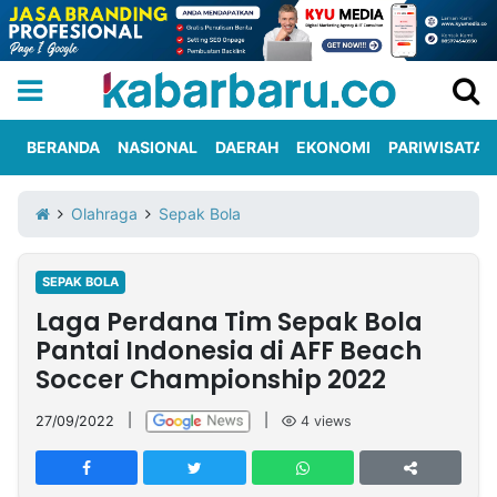
BERANDA
NASIONAL
DAERAH
EKONOMI
PARIWISATA
Informasi
KabarbaruTV
Kirim
Tentang
Olahraga
Sepak Bola
Iklan
Berita
Kami
SEPAK BOLA
Berita
Laga Perdana Tim Sepak Bola
Nasional
International
Olahraga
Entertainment
Daerah
Pariwisata
Kuliner
Kolom
Pantai Indonesia di AFF Beach
Soccer Championship 2022
Network
27/09/2022
|
|
4
views
PT
TREETAN