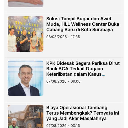
Solusi Tampil Bugar dan Awet
Muda, HLL Wellness Center Buka
Cabang Baru di Kota Surabaya
08/08/2026 - 17:35
KPK Didesak Segera Periksa Dirut
Bank BCA Terkait Dugaan
Keterlibatan dalam Kasus
Hilangnya Dana Nasabah Rp2,58
07/08/2026 - 09:06
Miliar
Biaya Operasional Tambang
Terus Membengkak? Ternyata Ini
yang Jadi Akar Masalahnya
07/08/2026 - 00:15