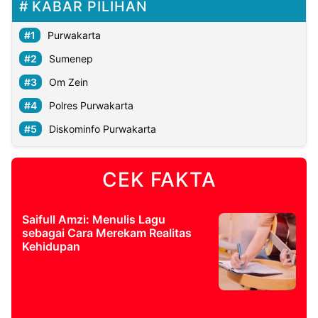
KABAR PILIHAN
Purwakarta
Sumenep
Om Zein
Polres Purwakarta
Diskominfo Purwakarta
CEK FAKTA
Saifull Amzi: Menulis Lagu
sebagai Cara Merekam Realitas
Kehidupan