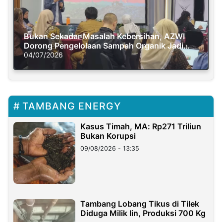
Bukan Sekadar Masalah Kebersihan, AZWI
Dorong Pengelolaan Sampah Organik Jadi
Solusi Krisis Iklim
04/07/2026
TAMBANG ENERGY
Kasus Timah, MA: Rp271 Triliun
Bukan Korupsi
09/08/2026 - 13:35
Tambang Lobang Tikus di Tilek
Diduga Milik Iin, Produksi 700 Kg