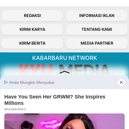
REDAKSI
INFORMASI IKLAN
KIRIM KARYA
TENTANG KAMI
KIRIM BERITA
MEDIA PARTNER
KABARBARU NETWORK
About Our Kabarbaru.co
Kabarbaru.co menyajikan berita aktual dan
inspiratif dari sudut pandang berbaik sangka
serta terverifikasi dari sumber yang tepat.
Follow Kabarbaru