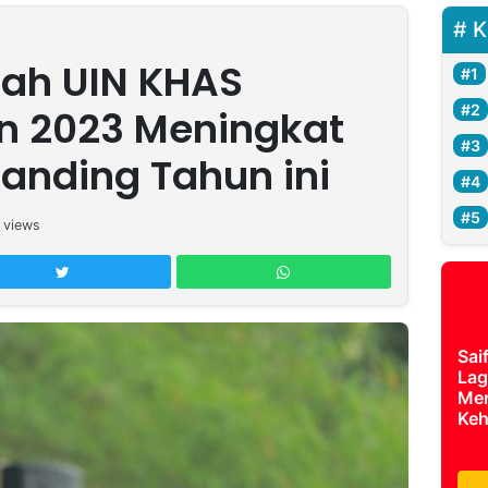
K
iah UIN KHAS
n 2023 Meningkat
banding Tahun ini
views
Sai
Lag
Mer
Keh