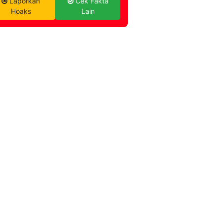
Laporkan
Cek Fakta
Hoaks
Lain