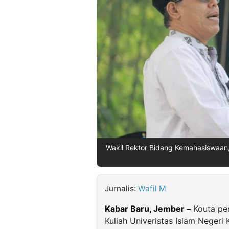
©
Kabarbaru.co
-
2026
PT.
Kabarbaru
Media
Holding
Wakil Rektor Bidang Kemahasiswaan,
Jurnalis:
Wafil M
Kabar Baru, Jember –
Kouta pen
Kuliah Univeristas Islam Neger