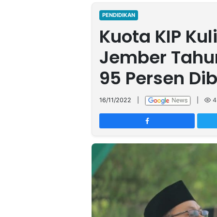
MULTIMEDIA
INDONESIA
PENDIDIKAN
Kuota KIP Kul
Partner
Jember Tahu
Insight
Suara
Lens
Daily
Jalan
Idealita
Kita
Radar
Seedbacklink
95 Persen Di
NTB
Time
IDN
Jogja
Rakyat
News
Notice
Baru
16/11/2022
|
|
4
Follow
Kabarbaru