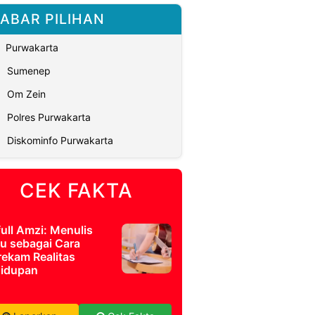
ABAR PILIHAN
Purwakarta
Sumenep
Om Zein
Polres Purwakarta
Diskominfo Purwakarta
CEK FAKTA
full Amzi: Menulis
u sebagai Cara
ekam Realitas
idupan