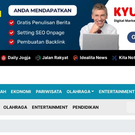
Daily Jogja
Jalan Rakyat
Idealita News
Kita No
RAH
EKONOMI
PARIWISATA
OLAHRAGA
ENTERTAINMENT
OLAHRAGA
ENTERTAINMENT
PENDIDIKAN