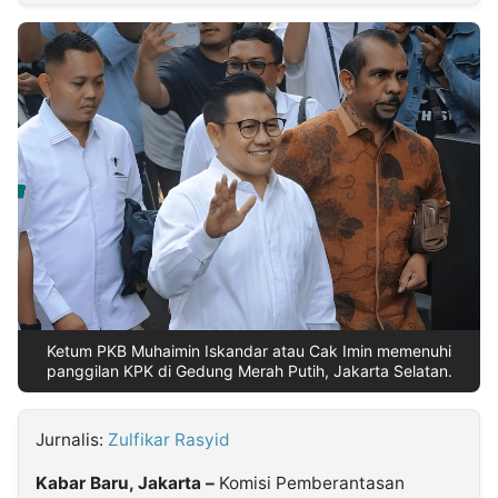
MULTIMEDIA
INDONESIA
Partner
Insight
Suara
Lens
Daily
Jalan
Idealita
Kita
Dinamikapost.com
Radar
Seedbacklink
NTB
Time
IDN
Jogja
Rakyat
News
Notice
Baru
Follow
Kabarbaru
Ketum PKB Muhaimin Iskandar atau Cak Imin memenuhi
panggilan KPK di Gedung Merah Putih, Jakarta Selatan.
Jurnalis:
Zulfikar Rasyid
Kabar Baru, Jakarta
–
Komisi Pemberantasan