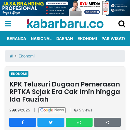
BERANDA
NASIONAL
DAERAH
EKONOMI
PARIWISATA
Informasi
KabarbaruTV
Kirim
Tentang
Ekonomi
Iklan
Berita
Kami
EKONOMI
Berita
KPK Telusuri Dugaan Pemerasan
Nasional
International
Olahraga
Entertainment
Daerah
Pariwisata
Kuliner
Kolom
RPTKA Sejak Era Cak Imin hingga
Ida Fauziah
Network
29/09/2025
|
|
5
views
PT
TREETAN