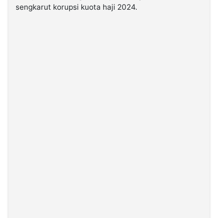
sengkarut korupsi kuota haji 2024.
©
Kabarbaru.co
-
2026
PT.
Kabarbaru
Media
Holding