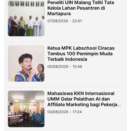
Peneliti UIN Malang Teliti Tata
Kelola Lahan Pesantren di
Martapura
07/08/2026 - 22:01
Ketua MPK Labschool Ciracas
Tembus 100 Pemimpin Muda
Terbaik Indonesia
05/08/2026 - 15:49
Mahasiswa KKN Internasional
UMM Gelar Pelatihan AI dan
Affiliate Marketing bagi Pekerja
Migran Indonesia di Taiwan
04/08/2026 - 17:24