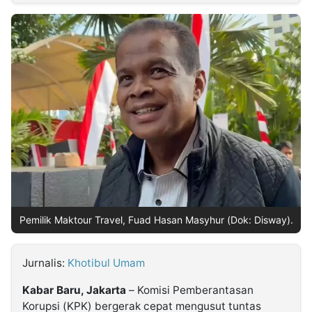
MULTIMEDIA
INDONESIA
Partner
Insight
Suara
Lens
Daily
Jalan
Idealita
Kita
Dinamikapost.com
Radar
Seedbacklink
NTB
Time
IDN
Jogja
Rakyat
News
Notice
Baru
Follow
Kabarbaru
Pemilik Maktour Travel, Fuad Hasan Masyhur (Dok: Disway).
Jurnalis:
Khotibul Umam
Kabar Baru, Jakarta
– Komisi Pemberantasan
Korupsi (KPK) bergerak cepat mengusut tuntas