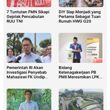
DIY Siap Menjadi yang
7 Tuntutan FMN Sikapi
Pertama Sebagai Tuan
Gejolak Pencabutan
Rumah HWG G20
RUU TNI
Pemerintah RI Akan
Bidang
Investigasi Penyebab
Ketenagakerjaan PB
Mahasiswi FK Undip
PMII Meresmikan LPK
Bunuh Diri
Untuk Mendorong SDM
Unggul