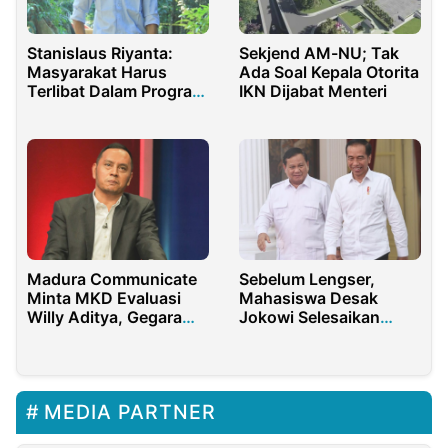
Stanislaus Riyanta:
Sekjend AM-NU; Tak
Masyarakat Harus
Ada Soal Kepala Otorita
Terlibat Dalam Program
IKN Dijabat Menteri
Pencegahan Teror
Madura Communicate
Sebelum Lengser,
Minta MKD Evaluasi
Mahasiswa Desak
Willy Aditya, Gegara
Jokowi Selesaikan
Hal Ini
Kasus Rempang
MEDIA PARTNER