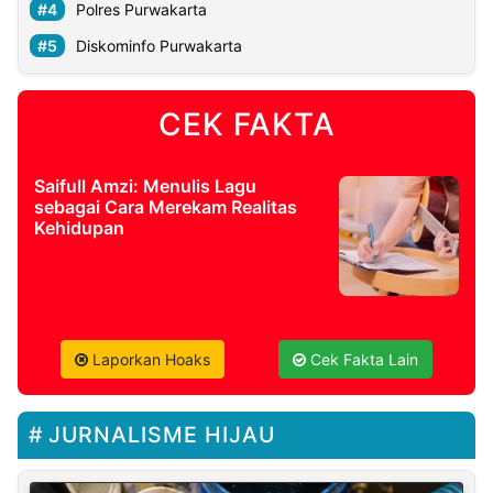
Polres Purwakarta
Diskominfo Purwakarta
CEK FAKTA
Saifull Amzi: Menulis Lagu
sebagai Cara Merekam Realitas
Kehidupan
Laporkan Hoaks
Cek Fakta Lain
JURNALISME HIJAU