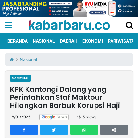
BERANDA
NASIONAL
DAERAH
EKONOMI
PARIWISATA
Informasi
KabarbaruTV
Kirim
Tentang
Nasional
Iklan
Berita
Kami
NASIONAL
Berita
KPK Kantongi Dalang yang
Nasional
International
Olahraga
Entertainment
Daerah
Pariwisata
Kuliner
Kolom
Perintahkan Staf Maktour
Hilangkan Barbuk Korupsi Haji
Network
18/01/2026
|
|
5
views
PT
TREETAN