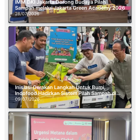
IMM DKI Jakarta Dorong Budaya Pilah
Sampah melalui Jakarta Green Academy 2026
28/07/2026
Inisiasi Gerakan Langkah Untuk Bumi,
Indofood Hadirkan Sistem Pilah Sampah di
Semasa Piknik
09/07/2026