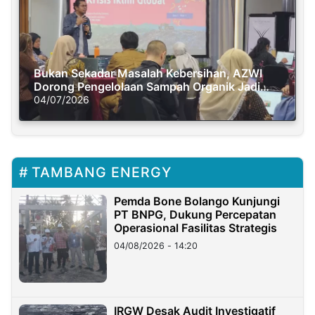
Bukan Sekadar Masalah Kebersihan, AZWI
Dorong Pengelolaan Sampah Organik Jadi
Solusi Krisis Iklim
04/07/2026
TAMBANG ENERGY
Pemda Bone Bolango Kunjungi
PT BNPG, Dukung Percepatan
Operasional Fasilitas Strategis
04/08/2026 - 14:20
IRGW Desak Audit Investigatif