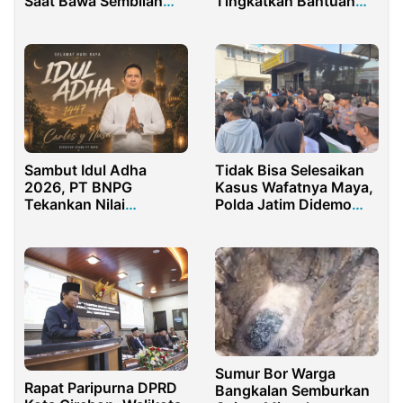
Saat Bawa Sembilan
Tingkatkan Bantuan
Paket Sabu
Hukum
Sambut Idul Adha
Tidak Bisa Selesaikan
2026, PT BNPG
Kasus Wafatnya Maya,
Tekankan Nilai
Polda Jatim Didemo
Keikhlasan dan Gotong
Mahasiswa
Royong
Sumur Bor Warga
Rapat Paripurna DPRD
Bangkalan Semburkan