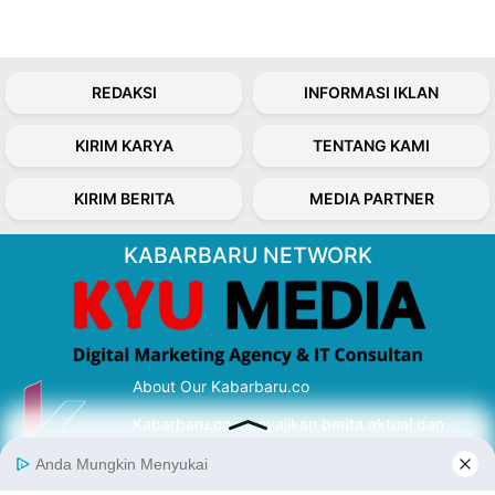
REDAKSI
INFORMASI IKLAN
KIRIM KARYA
TENTANG KAMI
KIRIM BERITA
MEDIA PARTNER
KABARBARU NETWORK
About Our Kabarbaru.co
Kabarbaru.co menyajikan berita aktual dan
inspiratif dari sudut pandang berbaik sangka
serta terverifikasi dari sumber yang tepat.