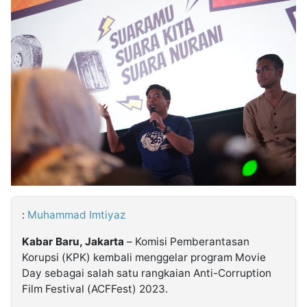
MULTIMEDIA
INDONESIA
Partner
Insight
Suara
Lens
Daily
Jalan
Idealita
Kita
Dinamikapost.com
Radar
Seedbacklink
NTB
Time
IDN
Jogja
Rakyat
News
Notice
Baru
Follow
Kabarbaru
:
Muhammad Imtiyaz
Kabar Baru, Jakarta
– Komisi Pemberantasan
Korupsi (KPK) kembali menggelar program Movie
Day sebagai salah satu rangkaian Anti-Corruption
Film Festival (ACFFest) 2023.