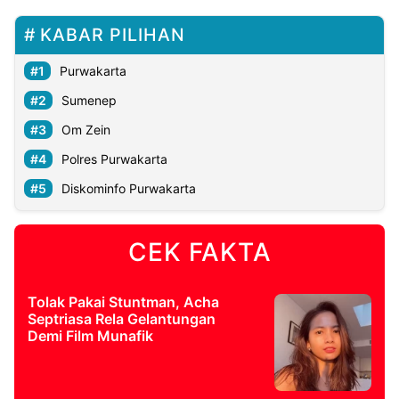
KABAR PILIHAN
Purwakarta
Sumenep
Om Zein
Polres Purwakarta
Diskominfo Purwakarta
CEK FAKTA
Tolak Pakai Stuntman, Acha
Septriasa Rela Gelantungan
Demi Film Munafik