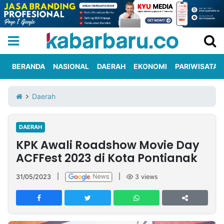
BERANDA
NASIONAL
DAERAH
EKONOMI
PARIWISATA
Informasi
KabarbaruTV
Kirim
Tentang
Daerah
Iklan
Berita
Kami
DAERAH
Berita
KPK Awali Roadshow Movie Day
Nasional
International
Olahraga
Entertainment
Daerah
Pariwisata
Kuliner
Kolom
ACFFest 2023 di Kota Pontianak
31/05/2023
|
|
3
views
Network
PT
TREETAN