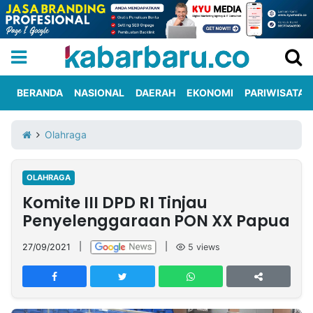
BERANDA
NASIONAL
DAERAH
EKONOMI
PARIWISATA
Informasi
KabarbaruTV
Kirim
Tentang
Olahraga
Iklan
Berita
Kami
OLAHRAGA
Berita
Komite III DPD RI Tinjau
Nasional
International
Olahraga
Entertainment
Daerah
Pariwisata
Kuliner
Kolom
Penyelenggaraan PON XX Papua
27/09/2021
|
|
5
views
Network
PT
TREETAN