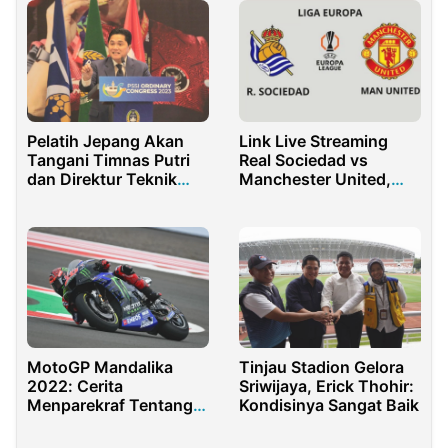
Penghargaan
Pelatih Jepang Akan
Link Live Streaming
Tangani Timnas Putri
Real Sociedad vs
dan Direktur Teknik
Manchester United,
dari Jerman
Klik Disini!!!
Tinjau Stadion Gelora
MotoGP Mandalika
Sriwijaya, Erick Thohir:
2022: Cerita
Kondisinya Sangat Baik
Menparekraf Tentang
Hujan sesaat Mau
Mulai Race