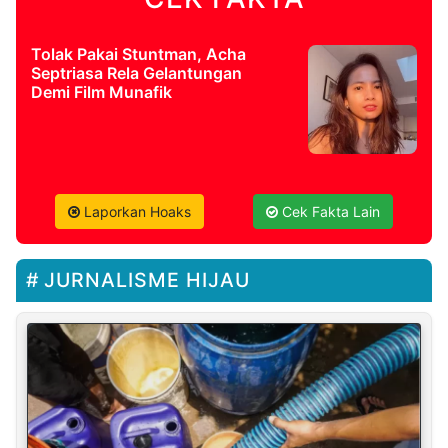
Tolak Pakai Stuntman, Acha
Septriasa Rela Gelantungan
Demi Film Munafik
Laporkan Hoaks
Cek Fakta Lain
JURNALISME HIJAU