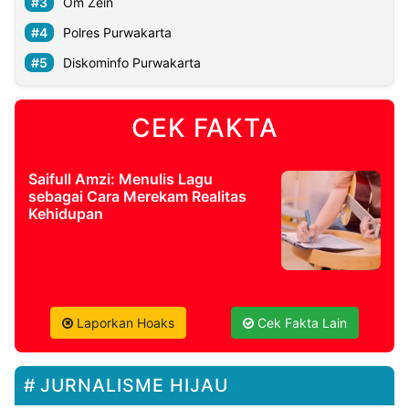
Om Zein
Polres Purwakarta
Diskominfo Purwakarta
CEK FAKTA
Saifull Amzi: Menulis Lagu
sebagai Cara Merekam Realitas
Kehidupan
Laporkan Hoaks
Cek Fakta Lain
JURNALISME HIJAU