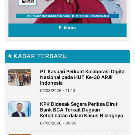
E-Koran
KABAR TERBARU
PT Kasuari Perkuat Kolaborasi Digital
Nasional pada HUT Ke-30 APJII
Indonesia
07/08/2026 - 11:40
KPK Didesak Segera Periksa Dirut
Bank BCA Terkait Dugaan
Keterlibatan dalam Kasus Hilangnya
Dana Nasabah Rp2,58 Miliar
07/08/2026 - 09:06