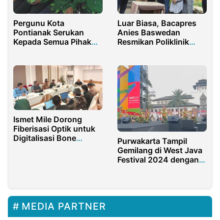
Pergunu Kota
Luar Biasa, Bacapres
Pontianak Serukan
Anies Baswedan
Kepada Semua Pihak
Resmikan Poliklinik
Untuk Jadi Media
Executive RSU Asri
Penyejuk
Purwakarta
Ismet Mile Dorong
Fiberisasi Optik untuk
Digitalisasi Bone
Purwakarta Tampil
Bolango
Gemilang di West Java
Festival 2024 dengan
Tari Maranggi Asih
MEDIA PARTNER