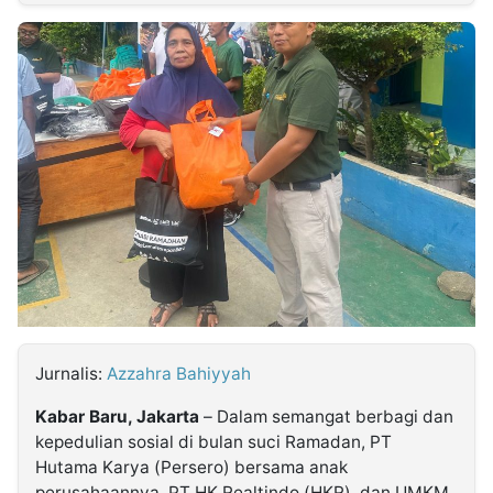
MULTIMEDIA
INDONESIA
Partner
Insight
Suara
Lens
Daily
Jalan
Idealita
Kita
Dinamikapost.com
Radar
Seedbacklink
NTB
Time
IDN
Jogja
Rakyat
News
Notice
Baru
Follow
Kabarbaru
Jurnalis:
Azzahra Bahiyyah
Kabar Baru, Jakarta
– Dalam semangat berbagi dan
kepedulian sosial di bulan suci Ramadan, PT
Hutama Karya (Persero) bersama anak
perusahaannya, PT HK Realtindo (HKR), dan UMKM