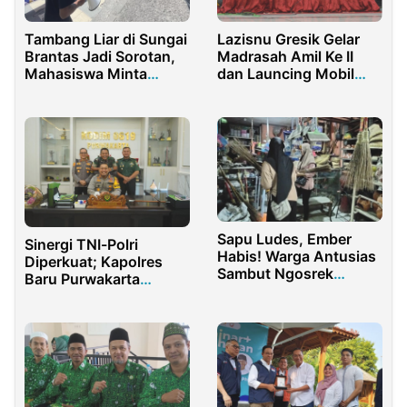
Tambang Liar di Sungai
Lazisnu Gresik Gelar
Brantas Jadi Sorotan,
Madrasah Amil Ke II
Mahasiswa Minta
dan Launcing Mobil
Pemerintah Bertindak
Ambulan Lazisnu
Tegas
Sidayu
Sapu Ludes, Ember
Sinergi TNI-Polri
Habis! Warga Antusias
Diperkuat; Kapolres
Sambut Ngosrek
Baru Purwakarta
Bareng
Berkunjung ke Kodim
0619