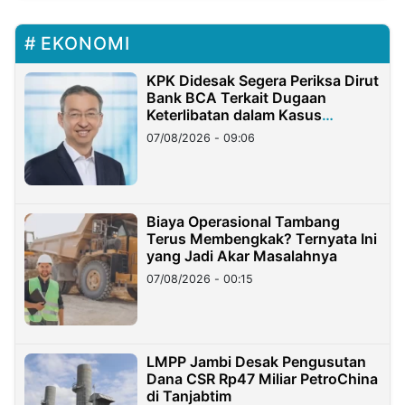
EKONOMI
KPK Didesak Segera Periksa Dirut
Bank BCA Terkait Dugaan
Keterlibatan dalam Kasus
Hilangnya Dana Nasabah Rp2,58
07/08/2026 - 09:06
Miliar
Biaya Operasional Tambang
Terus Membengkak? Ternyata Ini
yang Jadi Akar Masalahnya
07/08/2026 - 00:15
LMPP Jambi Desak Pengusutan
Dana CSR Rp47 Miliar PetroChina
di Tanjabtim