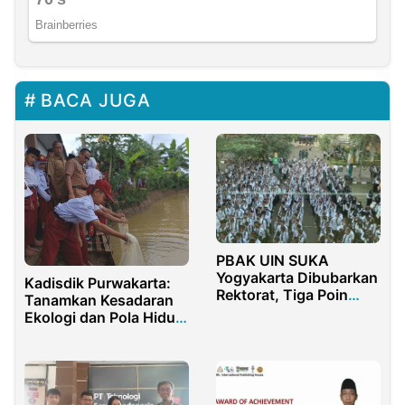
BACA JUGA
PBAK UIN SUKA
Yogyakarta Dibubarkan
Kadisdik Purwakarta:
Rektorat, Tiga Poin
Tanamkan Kesadaran
Sikap Tegas DEMA FSH
Ekologi dan Pola Hidup
Sehat Melalui
Penaburan Benih Ikan