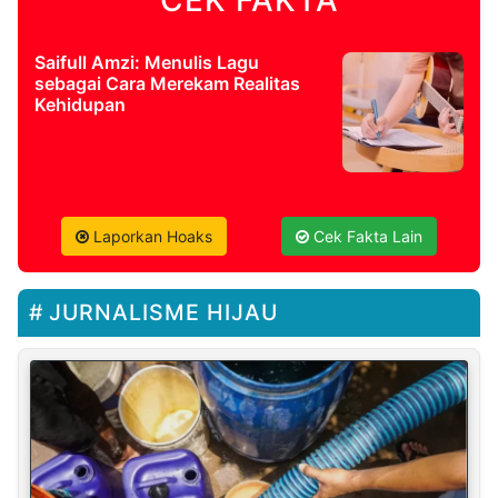
Saifull Amzi: Menulis Lagu
sebagai Cara Merekam Realitas
Kehidupan
Laporkan Hoaks
Cek Fakta Lain
JURNALISME HIJAU