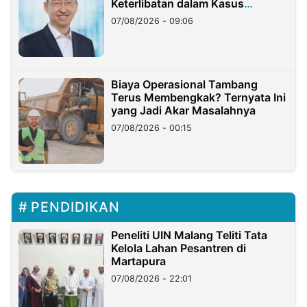
Keterlibatan dalam Kasus
Hilangnya Dana Nasabah Rp2,58
07/08/2026 - 09:06
Miliar
Biaya Operasional Tambang
Terus Membengkak? Ternyata Ini
yang Jadi Akar Masalahnya
07/08/2026 - 00:15
PENDIDIKAN
Peneliti UIN Malang Teliti Tata
Kelola Lahan Pesantren di
Martapura
07/08/2026 - 22:01