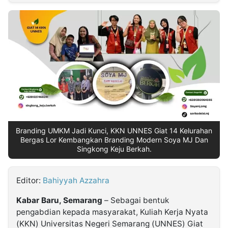
MULTIMEDIA
INDONESIA
Partner
Insight
Suara
Lens
Daily
Jalan
Idealita
Kita
Dinamikapost.com
Radar
Seedbacklink
NTB
Time
IDN
Jogja
Rakyat
News
Notice
Baru
Follow
Kabarbaru
Branding UMKM Jadi Kunci, KKN UNNES Giat 14 Kelurahan
Bergas Lor Kembangkan Branding Modern Soya MJ Dan
Singkong Keju Berkah.
Editor:
Bahiyyah Azzahra
Kabar Baru, Semarang
– Sebagai bentuk
pengabdian kepada masyarakat, Kuliah Kerja Nyata
(KKN) Universitas Negeri Semarang (UNNES) Giat