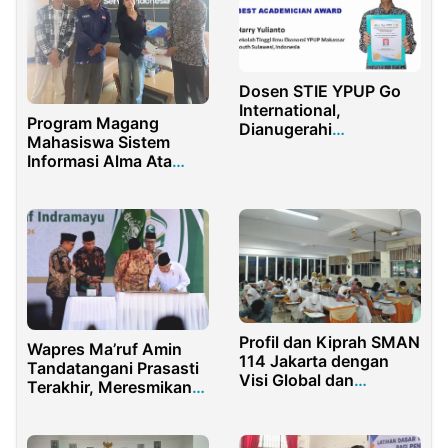
Dosen STIE YPUP Go
International,
Program Magang
Dianugerahi
Mahasiswa Sistem
Penghargaan Akademik
Informasi Alma Ata
Bergengsi
Perkuat Portofolio
Digital
Profil dan Kiprah SMAN
Wapres Ma’ruf Amin
114 Jakarta dengan
Tandatangani Prasasti
Visi Global dan
Terakhir, Meresmikan
Berbudaya Lingkungan
Universitas Darul
Ma’arif Indramayu