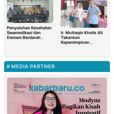
Penyuluhan Kesehatan
Ir. Muttaqin Kholis Ali
Swamedikasi dan
Tekankan
Demam Berdarah
Kepemimpinan
Dengue di Desa Bangle
Humanis dalam LDK
OSIS SMKN 1
Panyabungan
MEDIA PARTNER