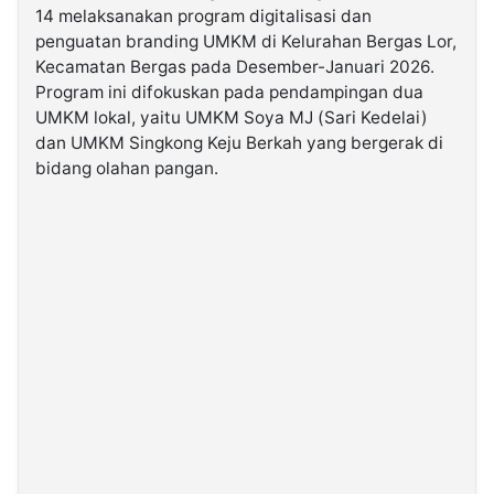
14 melaksanakan program digitalisasi dan
penguatan branding UMKM di Kelurahan Bergas Lor,
©
Kecamatan Bergas pada Desember-Januari 2026.
Kabarbaru.co
-
Program ini difokuskan pada pendampingan dua
2026
UMKM lokal, yaitu UMKM Soya MJ (Sari Kedelai)
dan UMKM Singkong Keju Berkah yang bergerak di
PT.
bidang olahan pangan.
Kabarbaru
Media
Holding