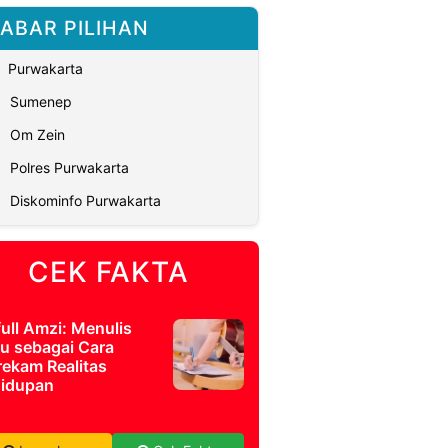
ABAR PILIHAN
Purwakarta
Sumenep
Om Zein
Polres Purwakarta
Diskominfo Purwakarta
CEK FAKTA
full Amzi: Menulis
u sebagai Cara
ekam Realitas
idupan