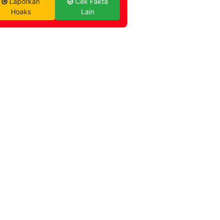
Laporkan
Cek Fakta
Hoaks
Lain