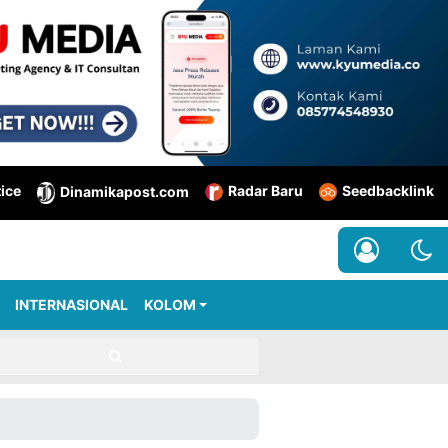
tice
Radar Baru
Seedbacklink
Dinamikapost.com
INTERNASIONAL
KOLOM