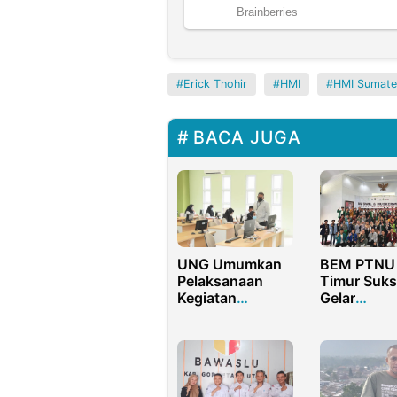
Erick Thohir
HMI
HMI Sumate
BACA JUGA
BEM PTNU
UNG Umumkan
Timur Suks
Pelaksanaan
Gelar
Kegiatan
Musyawar
Akademik
Wilayah di
Secara Hybrid,
Banyuwang
ini Alasannya!