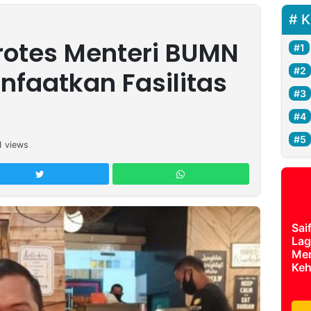
K
rotes Menteri BUMN
faatkan Fasilitas
1
views
Sai
Lag
Mer
Keh