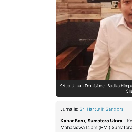
©
Kabarbaru.co
-
2026
PT.
Kabarbaru
Media
Holding
Ketua Umum Demisioner Badko Himpun
Sil
Jurnalis:
Sri Hartutik Sandora
Kabar Baru
,
Sumatera Utara
–
Ke
Mahasiswa Islam (HMI) Sumatera 