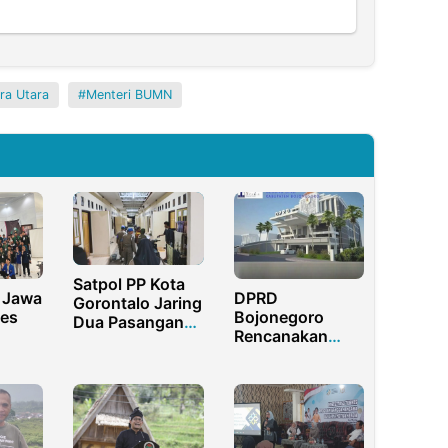
ra Utara
Menteri BUMN
Satpol PP Kota
 Jawa
DPRD
Gorontalo Jaring
es
Bojonegoro
Dua Pasangan
Rencanakan
Bukan Muhrim
ah
Bangun Gedung
Baru
i