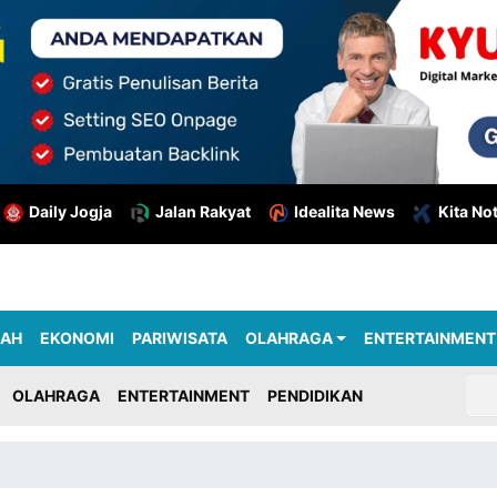
Daily Jogja
Jalan Rakyat
Idealita News
Kita No
RAH
EKONOMI
PARIWISATA
OLAHRAGA
ENTERTAINMENT
OLAHRAGA
ENTERTAINMENT
PENDIDIKAN