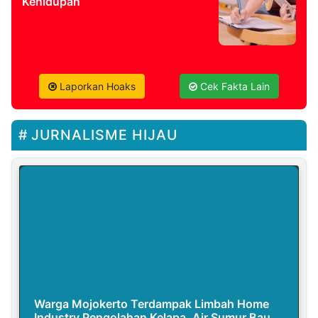
Kehidupan
Laporkan Hoaks
Cek Fakta Lain
JURNALISME HIJAU
Warga Mojokerto Terdampak Limbah Home
Industry Pengolahan Kelapa, Air Sumur Bau