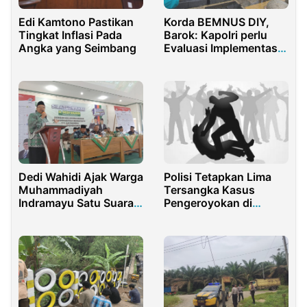
Edi Kamtono Pastikan
Korda BEMNUS DIY,
Tingkat Inflasi Pada
Barok: Kapolri perlu
Angka yang Seimbang
Evaluasi Implementasi
PRESISI
Dedi Wahidi Ajak Warga
Polisi Tetapkan Lima
Muhammadiyah
Tersangka Kasus
Indramayu Satu Suara
Pengeroyokan di
Kompak Pilih Pasangan
Lebeng Timur Sumenep
AMIN