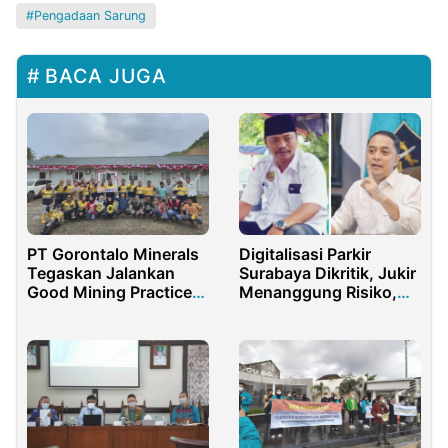
Pengadaan Sarung
BACA JUGA
PT Gorontalo Minerals
Digitalisasi Parkir
Tegaskan Jalankan
Surabaya Dikritik, Jukir
Good Mining Practice
Menanggung Risiko,
Hadapi Dugaan
Pemerintah Ambil Porsi
Pelanggaran
Lebih Besar