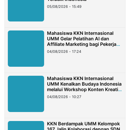
05/08/2026 - 15:49
Mahasiswa KKN Internasional
UMM Gelar Pelatihan AI dan
Affiliate Marketing bagi Pekerja
Migran Indonesia di Taiwan
04/08/2026 - 17:24
Mahasiswa KKN Internasional
UMM Kenalkan Budaya Indonesia
melalui Workshop Konten Kreatif
di Taiwan
04/08/2026 - 10:27
KKN Berdampak UMM Kelompok
167 Jalin Kolaborasi dengan SDN