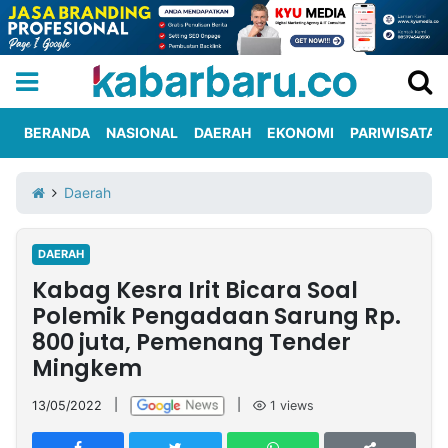
BERANDA
NASIONAL
DAERAH
EKONOMI
PARIWISATA
Informasi
KabarbaruTV
Kirim
Tentang
Daerah
Iklan
Berita
Kami
DAERAH
Berita
Kabag Kesra Irit Bicara Soal
Nasional
International
Olahraga
Entertainment
Daerah
Pariwisata
Kuliner
Kolom
Polemik Pengadaan Sarung Rp.
800 juta, Pemenang Tender
Mingkem
Network
13/05/2022
|
|
1
views
PT
TREETAN