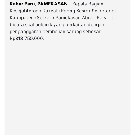
Kabar Baru
,
PAMEKASAN
– Kepala Bagian
Kesejahteraan Rakyat (Kabag Kesra) Sekretariat
©
Kabupaten (Setkab) Pamekasan Abrari Rais irit
Kabarbaru.co
-
bicara soal polemik yang berkaitan dengan
2026
penganggaran pembelian sarung sebesar
Rp813.750.000.
PT.
Kabarbaru
Media
Holding