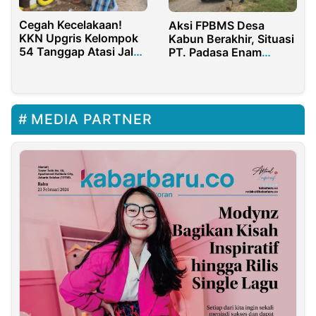
Cegah Kecelakaan!
Aksi FPBMS Desa
KKN Upgris Kelompok
Kabun Berakhir, Situasi
54 Tanggap Atasi Jalan
PT. Padasa Enam
Rawan Rem Blong di
Utama (PEU) Kembali
Ngempon
Normal
MEDIA PARTNER