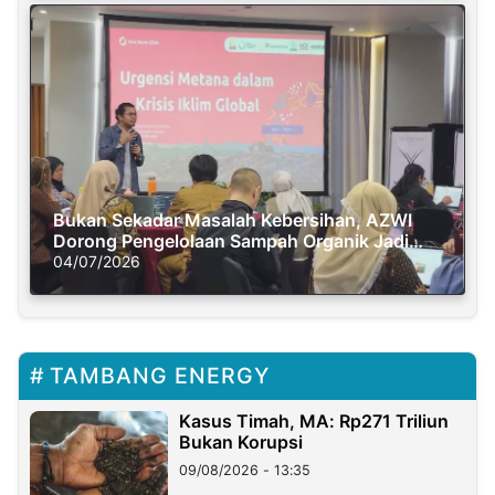
Bukan Sekadar Masalah Kebersihan, AZWI
Dorong Pengelolaan Sampah Organik Jadi
Solusi Krisis Iklim
04/07/2026
TAMBANG ENERGY
Kasus Timah, MA: Rp271 Triliun
Bukan Korupsi
09/08/2026 - 13:35