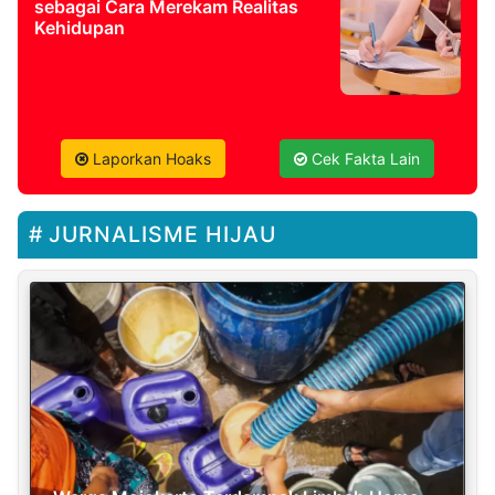
sebagai Cara Merekam Realitas
Kehidupan
Laporkan Hoaks
Cek Fakta Lain
JURNALISME HIJAU