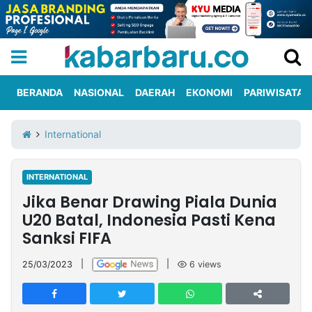
BERANDA
NASIONAL
DAERAH
EKONOMI
PARIWISATA
Informasi
KabarbaruTV
Kirim
Tentang
International
Iklan
Berita
Kami
INTERNATIONAL
Berita
Jika Benar Drawing Piala Dunia
Nasional
International
Olahraga
Entertainment
Daerah
Pariwisata
Kuliner
Kolom
U20 Batal, Indonesia Pasti Kena
Sanksi FIFA
Network
25/03/2023
|
|
6
views
PT
TREETAN