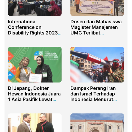
Dosen dan Mahasiswa
International
Magister Manajemen
Conference on
UMG Terlibat
Disability Rights 2023:
Pengabdian Global di
Memajukan Hak
Thailand
Disabilitas Melalui
Pembangunan Inklusif
Disabilitas
Di Jepang, Dokter
Dampak Perang Iran
Hewan Indonesia Juara
dan Israel Terhadap
1 Asia Pasifik Lewat
Indonesia Menurut
Komik Bertema
Guru Besar UI
Reproduksi