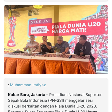
MULTIMEDIA
INDONESIA
Partner
Insight
Suara
Lens
Daily
Jalan
Idealita
Kita
Dinamikapost.com
Radar
Seedbacklink
NTB
Time
IDN
Jogja
Rakyat
News
Notice
Baru
Follow
Kabarbaru
:
Muhammad Imtiyaz
Kabar Baru, Jakarta
– Presidium Nasional Suporter
Sepak Bola Indonesia (PN-SSI) menggelar sesi
diskusi berkaitan dengan Piala Dunia U-20 2023.
Bertema Suara Suporter: Piala Dunia U-20 Harga