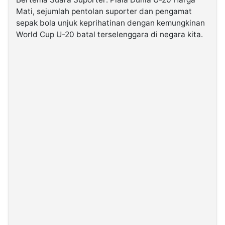
Mati, sejumlah pentolan suporter dan pengamat
sepak bola unjuk keprihatinan dengan kemungkinan
©
Kabarbaru.co
World Cup U-20 batal terselenggara di negara kita.
-
2026
PT.
Kabarbaru
Media
Holding