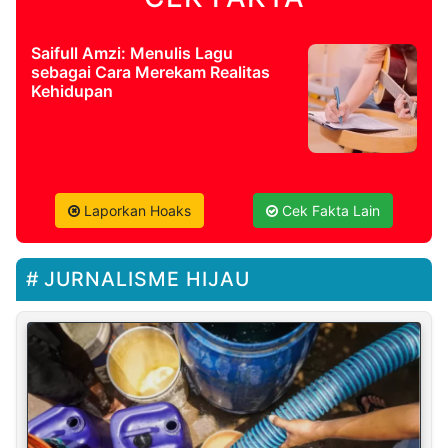
Saifull Amzi: Menulis Lagu
sebagai Cara Merekam Realitas
Kehidupan
Laporkan Hoaks
Cek Fakta Lain
JURNALISME HIJAU