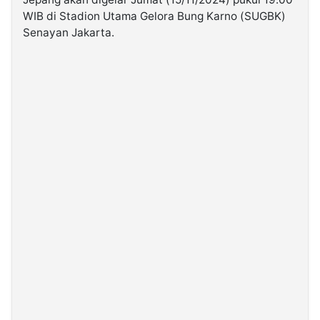
WIB di Stadion Utama Gelora Bung Karno (SUGBK)
Senayan Jakarta.
©
Kabarbaru.co
-
2026
PT.
Kabarbaru
Media
Holding