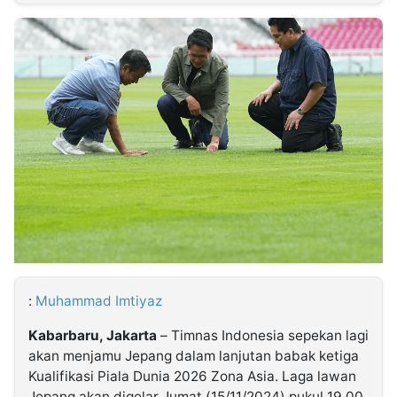
MULTIMEDIA
INDONESIA
Partner
Insight
Suara
Lens
Daily
Jalan
Idealita
Kita
Dinamikapost.com
Radar
Seedbacklink
NTB
Time
IDN
Jogja
Rakyat
News
Notice
Baru
Follow
Kabarbaru
:
Muhammad Imtiyaz
Kabarbaru, Jakarta
– Timnas Indonesia sepekan lagi
akan menjamu Jepang dalam lanjutan babak ketiga
Kualifikasi Piala Dunia 2026 Zona Asia. Laga lawan
Jepang akan digelar Jumat (15/11/2024) pukul 19.00