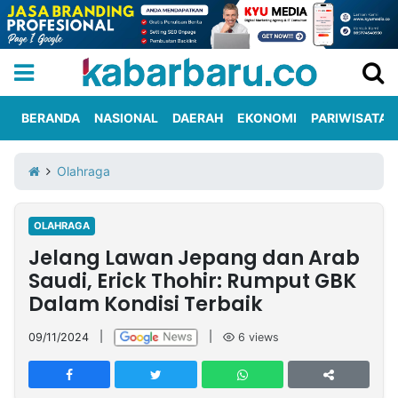
BERANDA
NASIONAL
DAERAH
EKONOMI
PARIWISATA
Informasi
KabarbaruTV
Kirim
Tentang
Olahraga
Iklan
Berita
Kami
OLAHRAGA
Berita
Jelang Lawan Jepang dan Arab
Nasional
International
Olahraga
Entertainment
Daerah
Pariwisata
Kuliner
Kolom
Saudi, Erick Thohir: Rumput GBK
Dalam Kondisi Terbaik
Network
09/11/2024
|
|
6
views
PT
TREETAN