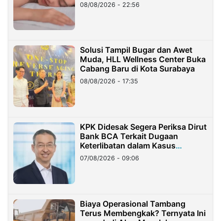
08/08/2026 - 22:56
Solusi Tampil Bugar dan Awet
Muda, HLL Wellness Center Buka
Cabang Baru di Kota Surabaya
08/08/2026 - 17:35
KPK Didesak Segera Periksa Dirut
Bank BCA Terkait Dugaan
Keterlibatan dalam Kasus
Hilangnya Dana Nasabah Rp2,58
07/08/2026 - 09:06
Miliar
Biaya Operasional Tambang
Terus Membengkak? Ternyata Ini