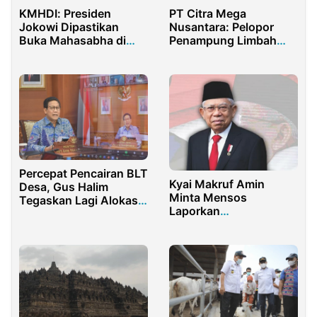
KMHDI: Presiden
PT Citra Mega
Jokowi Dipastikan
Nusantara: Pelopor
Buka Mahasabha di
Penampung Limbah
Palu
Kardus dan Kertas
Bekas Terbaik di
Indonesia
Percepat Pencairan BLT
Kyai Makruf Amin
Desa, Gus Halim
Minta Mensos
Tegaskan Lagi Alokasi
Laporkan
40 % Fleksibel
Perkembangan
Penanganan Banjir di
Indonesia