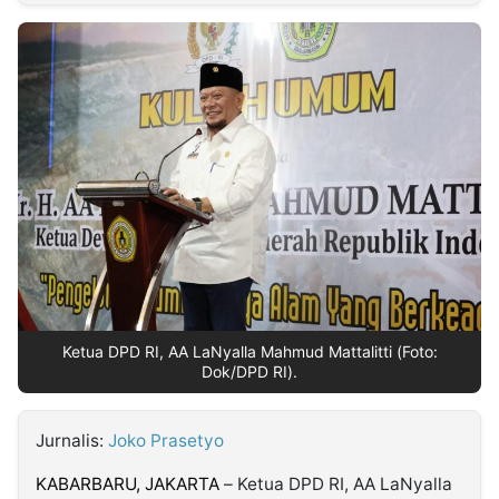
MULTIMEDIA
INDONESIA
Partner
Insight
Suara
Lens
Daily
Jalan
Idealita
Kita
Radar
Seedbacklink
NTB
Time
IDN
Jogja
Rakyat
News
Notice
Baru
Follow
Kabarbaru
Ketua DPD RI, AA LaNyalla Mahmud Mattalitti (Foto:
Dok/DPD RI).
Jurnalis:
Joko Prasetyo
KABARBARU, JAKARTA
– Ketua DPD RI, AA LaNyalla