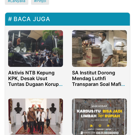
LaNyalla
Pinjol
BACA JUGA
Aktivis NTB Kepung
SA Institut Dorong
KPK, Desak Usut
Mendag Luthfi
Tuntas Dugaan Korupsi
Transparan Soal Mafia
Sekda Lombok Timur
Minyak