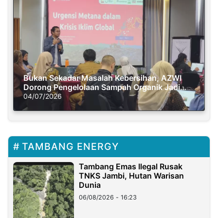
Bukan Sekadar Masalah Kebersihan, AZWI
Dorong Pengelolaan Sampah Organik Jadi
Solusi Krisis Iklim
04/07/2026
TAMBANG ENERGY
Tambang Emas Ilegal Rusak
TNKS Jambi, Hutan Warisan
Dunia
06/08/2026 - 16:23