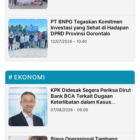
PT BNPG Tegaskan Komitmen
Investasi yang Sehat di Hadapan
DPRD Provinsi Gorontalo
12/07/2026 - 10:40
EKONOMI
KPK Didesak Segera Periksa Dirut
Bank BCA Terkait Dugaan
Keterlibatan dalam Kasus
Hilangnya Dana Nasabah Rp2,58
07/08/2026 - 09:06
Miliar
Biaya Operasional Tambang