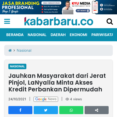
BERANDA
NASIONAL
DAERAH
EKONOMI
PARIWISATA
Informasi
KabarbaruTV
Kirim
Tentang
Nasional
Iklan
Berita
Kami
NASIONAL
Berita
Jauhkan Masyarakat dari Jerat
Nasional
International
Olahraga
Entertainment
Daerah
Pariwisata
Kuliner
Kolom
Pinjol, LaNyalla Minta Akses
Kredit Perbankan Dipermudah
Network
24/10/2021
|
|
4
views
PT
TREETAN