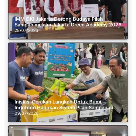
IMM DKI Jakarta Dorong Budaya Pilah
Sampah melalui Jakarta Green Academy 2026
28/07/2026
Inisiasi Gerakan Langkah Untuk Bumi,
Indofood Hadirkan Sistem Pilah Sampah di
Semasa Piknik
09/07/2026