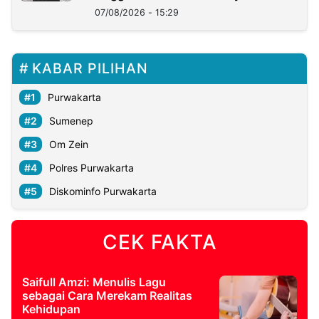
Lukman
07/08/2026 - 15:29
KABAR PILIHAN
Purwakarta
Sumenep
Om Zein
Polres Purwakarta
Diskominfo Purwakarta
CEK FAKTA
Saifull Amzi: Menulis Lagu
sebagai Cara Merekam Realitas
Kehidupan