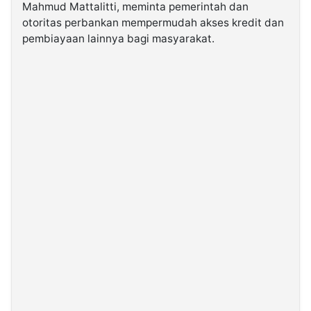
Mahmud Mattalitti, meminta pemerintah dan
otoritas perbankan mempermudah akses kredit dan
©
pembiayaan lainnya bagi masyarakat.
Kabarbaru.co
-
2026
PT.
Kabarbaru
Media
Holding