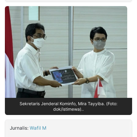
MULTIMEDIA
INDONESIA
Partner
Insight
Suara
Lens
Daily
Jalan
Idealita
Kita
Radar
Seedbacklink
NTB
Time
IDN
Jogja
Rakyat
News
Notice
Baru
Follow
Kabarbaru
Sekretaris Jenderal Kominfo, Mira Tayyiba. (Foto:
dok/istimewa)..
Jurnalis:
Wafil M