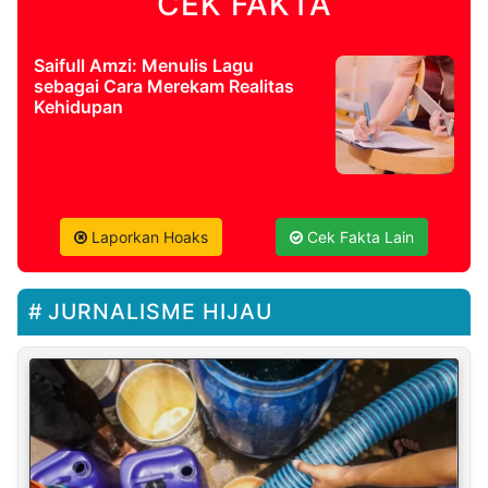
CEK FAKTA
Saifull Amzi: Menulis Lagu
sebagai Cara Merekam Realitas
Kehidupan
Laporkan Hoaks
Cek Fakta Lain
JURNALISME HIJAU