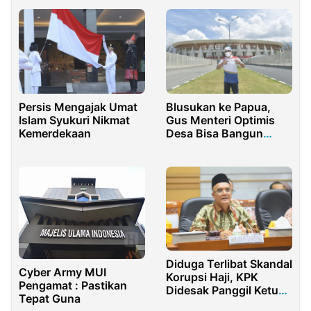
Persis Mengajak Umat
Blusukan ke Papua,
Islam Syukuri Nikmat
Gus Menteri Optimis
Kemerdekaan
Desa Bisa Bangun
Dirinya Sendiri
Diduga Terlibat Skandal
Cyber Army MUI
Korupsi Haji, KPK
Pengamat : Pastikan
Didesak Panggil Ketua
Tepat Guna
Komisi Vlll DPR RI