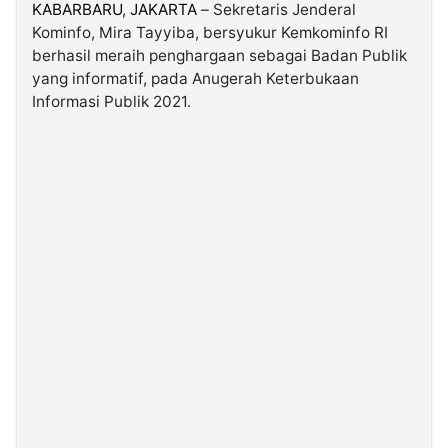
KABARBARU
,
JAKARTA
– Sekretaris Jenderal
Kominfo, Mira Tayyiba, bersyukur Kemkominfo RI
©
berhasil meraih penghargaan sebagai Badan Publik
Kabarbaru.co
-
yang informatif, pada Anugerah Keterbukaan
2026
Informasi Publik 2021.
PT.
Kabarbaru
Media
Holding