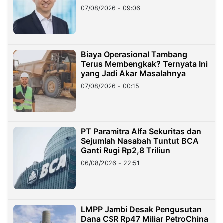
Hilangnya Dana Nasabah Rp2,58
07/08/2026 - 09:06
Miliar
Biaya Operasional Tambang
Terus Membengkak? Ternyata Ini
yang Jadi Akar Masalahnya
07/08/2026 - 00:15
PT Paramitra Alfa Sekuritas dan
Sejumlah Nasabah Tuntut BCA
Ganti Rugi Rp2,8 Triliun
06/08/2026 - 22:51
LMPP Jambi Desak Pengusutan
Dana CSR Rp47 Miliar PetroChina