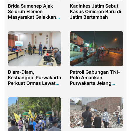
Kadinkes Jatim Sebut
Brida Sumenep Ajak
Kasus Omicron Baru di
Seluruh Elemen
Jatim Bertambah
Masyarakat Galakkan
Inovasi
Diam-Diam,
Patroli Gabungan TNI-
Kesbangpol Purwakarta
Polri Amankan
Perkuat Ormas Lewat
Purwakarta Jelang
Bimtek 2026, Ada Apa?
Pelantikan Kepala
Daerah