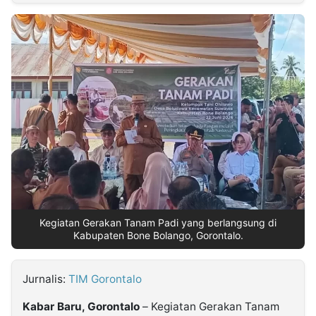
MULTIMEDIA
INDONESIA
Partner
Insight
Suara
Lens
Daily
Jalan
Idealita
Kita
Dinamikapost.com
Radar
Seedbacklink
NTB
Time
IDN
Jogja
Rakyat
News
Notice
Baru
Follow
Kabarbaru
Kegiatan Gerakan Tanam Padi yang berlangsung di
Kabupaten Bone Bolango, Gorontalo.
Jurnalis:
TIM Gorontalo
Kabar Baru, Gorontalo
– Kegiatan Gerakan Tanam