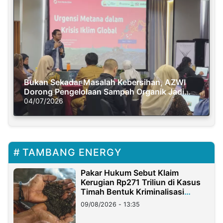
Bukan Sekadar Masalah Kebersihan, AZWI
Dorong Pengelolaan Sampah Organik Jadi
Solusi Krisis Iklim
04/07/2026
TAMBANG ENERGY
Pakar Hukum Sebut Klaim
Kerugian Rp271 Triliun di Kasus
Timah Bentuk Kriminalisasi
Terhadap Usaha
09/08/2026 - 13:35