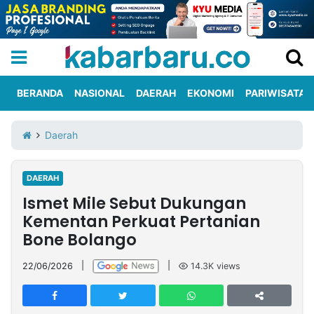
BERANDA
NASIONAL
DAERAH
EKONOMI
PARIWISATA
Informasi
KabarbaruTV
Kirim
Tentang
Daerah
Iklan
Berita
Kami
DAERAH
Berita
Ismet Mile Sebut Dukungan
Nasional
International
Olahraga
Entertainment
Daerah
Pariwisata
Kuliner
Kolom
Kementan Perkuat Pertanian
Bone Bolango
Network
22/06/2026
|
|
14.3K
views
PT
TREETAN