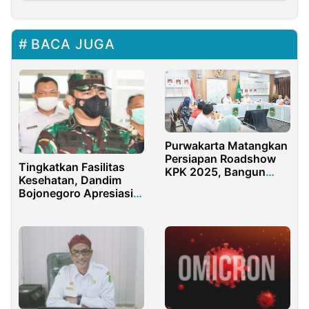
BACA JUGA
Purwakarta Matangkan
Persiapan Roadshow
Tingkatkan Fasilitas
KPK 2025, Bangun
Kesehatan, Dandim
Budaya Antikorupsi
Bojonegoro Apresiasi
dari Daerah
Pemkab