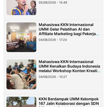
05/08/2026 - 15:49
Mahasiswa KKN Internasional
UMM Gelar Pelatihan AI dan
Affiliate Marketing bagi Pekerja
Migran Indonesia di Taiwan
04/08/2026 - 17:24
Mahasiswa KKN Internasional
UMM Kenalkan Budaya Indonesia
melalui Workshop Konten Kreatif
di Taiwan
04/08/2026 - 10:27
KKN Berdampak UMM Kelompok
167 Jalin Kolaborasi dengan SDN