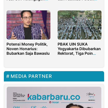
Sukses Gelar PBO Ke-
Moraid
IV
Potensi Money Politik,
PBAK UIN SUKA
Noven Honarius:
Yogyakarta Dibubarkan
Bubarkan Saja Bawaslu
Rektorat, Tiga Poin
Sikap Tegas DEMA FSH
MEDIA PARTNER