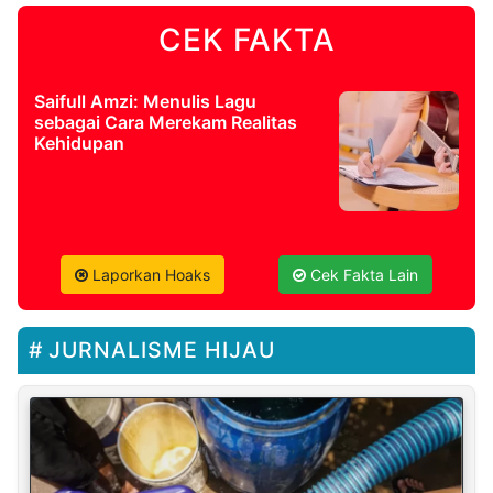
CEK FAKTA
Saifull Amzi: Menulis Lagu
sebagai Cara Merekam Realitas
Kehidupan
Laporkan Hoaks
Cek Fakta Lain
JURNALISME HIJAU