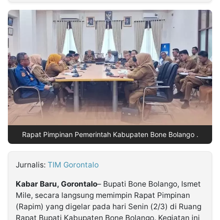
MULTIMEDIA
INDONESIA
Partner
Insight
Suara
Lens
Daily
Jalan
Idealita
Kita
Dinamikapost.com
Radar
Seedbacklink
NTB
Time
IDN
Jogja
Rakyat
News
Notice
Baru
Follow
Kabarbaru
Rapat Pimpinan Pemerintah Kabupaten Bone Bolango .
Jurnalis:
TIM Gorontalo
Kabar Baru, Gorontalo
– Bupati Bone Bolango, Ismet
Mile, secara langsung memimpin Rapat Pimpinan
(Rapim) yang digelar pada hari Senin (2/3) di Ruang
Rapat Bupati Kabupaten Bone Bolango. Kegiatan ini