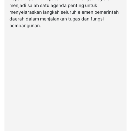
menjadi salah satu agenda penting untuk
menyelaraskan langkah seluruh elemen pemerintah
©
Kabarbaru.co
daerah dalam menjalankan tugas dan fungsi
-
pembangunan.
2026
PT.
Kabarbaru
Media
Holding