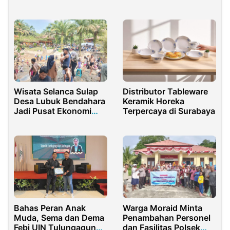
Beras di Purwakarta
Tengket dan Kapolsek
Merangkak Naik
Arosbaya
Wisata Selanca Sulap
Distributor Tableware
Desa Lubuk Bendahara
Keramik Horeka
Jadi Pusat Ekonomi
Terpercaya di Surabaya
Kreatif & Kepedulian
Sosial
Bahas Peran Anak
Warga Moraid Minta
Muda, Sema dan Dema
Penambahan Personel
Febi UIN Tulungagung
dan Fasilitas Polsek