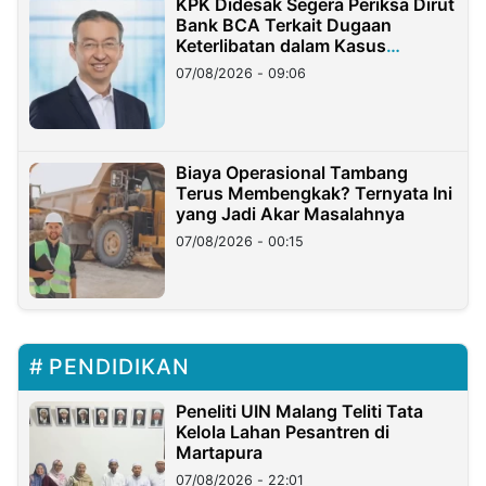
KPK Didesak Segera Periksa Dirut
Bank BCA Terkait Dugaan
Keterlibatan dalam Kasus
Hilangnya Dana Nasabah Rp2,58
07/08/2026 - 09:06
Miliar
Biaya Operasional Tambang
Terus Membengkak? Ternyata Ini
yang Jadi Akar Masalahnya
07/08/2026 - 00:15
PENDIDIKAN
Peneliti UIN Malang Teliti Tata
Kelola Lahan Pesantren di
Martapura
07/08/2026 - 22:01