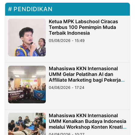
PENDIDIKAN
Ketua MPK Labschool Ciracas
Tembus 100 Pemimpin Muda
Terbaik Indonesia
05/08/2026 - 15:49
Mahasiswa KKN Internasional
UMM Gelar Pelatihan AI dan
Affiliate Marketing bagi Pekerja
Migran Indonesia di Taiwan
04/08/2026 - 17:24
Mahasiswa KKN Internasional
UMM Kenalkan Budaya Indonesia
melalui Workshop Konten Kreatif
di Taiwan
04/08/2026 - 10:27