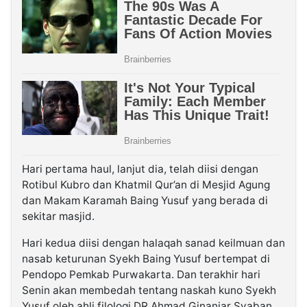
Hari pertama haul, lanjut dia, telah diisi dengan
Rotibul Kubro dan Khatmil Qur’an di Mesjid Agung
dan Makam Karamah Baing Yusuf yang berada di
sekitar masjid.
Hari kedua diisi dengan halaqah sanad keilmuan dan
nasab keturunan Syekh Baing Yusuf bertempat di
Pendopo Pemkab Purwakarta. Dan terakhir hari
Senin akan membedah tentang naskah kuno Syekh
Yusuf oleh ahli filologi DR Ahmad Ginanjar Syaban.