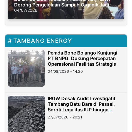
Dorong Pengelolaan Sampah Organik Jadi
Solusi Krisis Iklim
04/07/2026
TAMBANG ENERGY
Pemda Bone Bolango Kunjungi
PT BNPG, Dukung Percepatan
Operasional Fasilitas Strategis
04/08/2026 - 14:20
IRGW Desak Audit Investigatif
Tambang Batu Bara di Pessel,
Soroti Legalitas IUP hingga
Stockpile
27/07/2026 - 20:21