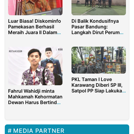
Luar Biasa! Diskominfo
Di Balik Kondusifnya
Pamekasan Berhasil
Pasar Bandung:
Meraih Juara ll Dalam
Langkah Dirut Perumda
Program Inovasi dan
Pasar Juara
Teknologi Award
PKL Taman I Love
Karawang Diberi SP III,
Satpol PP Siap Lakukan
Fahrul Wahidji minta
Penertiban
Mahkamah Kehormatan
Dewan Harus Bertindak
Tegas terhadap Aleg
Deprov Inisial AR dari
Partai Merah
MEDIA PARTNER