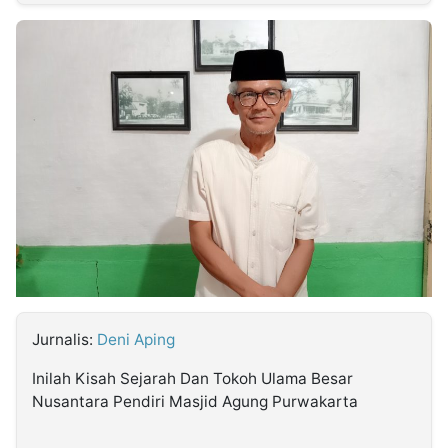
MULTIMEDIA
INDONESIA
Partner
Insight
Suara
Lens
Daily
Jalan
Idealita
Kita
Dinamikapost.com
Radar
Seedbacklink
NTB
Time
IDN
Jogja
Rakyat
News
Notice
Baru
Follow
Kabarbaru
Jurnalis:
Deni Aping
Inilah Kisah Sejarah Dan Tokoh Ulama Besar
Nusantara Pendiri Masjid Agung Purwakarta