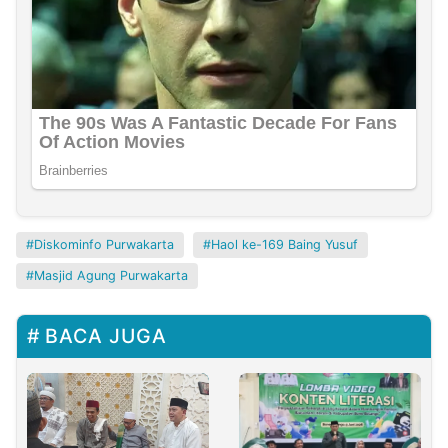
Diskominfo Purwakarta
Haol ke-169 Baing Yusuf
Masjid Agung Purwakarta
BACA JUGA