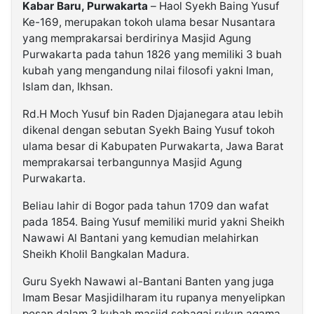
Kabar Baru, Purwakarta
– Haol Syekh Baing Yusuf
Ke-169, merupakan tokoh ulama besar Nusantara
yang memprakarsai berdirinya Masjid Agung
Purwakarta pada tahun 1826 yang memiliki 3 buah
kubah yang mengandung nilai filosofi yakni Iman,
Islam dan, Ikhsan.
Rd.H Moch Yusuf bin Raden Djajanegara atau lebih
dikenal dengan sebutan Syekh Baing Yusuf tokoh
ulama besar di Kabupaten Purwakarta, Jawa Barat
memprakarsai terbangunnya Masjid Agung
Purwakarta.
Beliau lahir di Bogor pada tahun 1709 dan wafat
pada 1854. Baing Yusuf memiliki murid yakni Sheikh
Nawawi Al Bantani yang kemudian melahirkan
Sheikh Kholil Bangkalan Madura.
Guru Syekh Nawawi al-Bantani Banten yang juga
Imam Besar Masjidilharam itu rupanya menyelipkan
pesan dalam 3 kubah masjid sebagai rukun agama