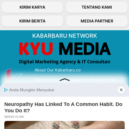
KIRIM KARYA
TENTANG KAMI
KIRIM BERITA
MEDIA PARTNER
KABARBARU NETWORK
About Our Kabarbaru.co
Kabarbaru.co menyajikan berita aktual dan
inspiratif dari sudut pandang berbaik sangka
serta terverifikasi dari sumber yang tepat.
Follow Kabarbaru