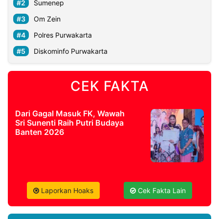
Sumenep
Om Zein
Polres Purwakarta
Diskominfo Purwakarta
CEK FAKTA
Dari Gagal Masuk FK, Wawah
Sri Sunenti Raih Putri Budaya
Banten 2026
Laporkan Hoaks
Cek Fakta Lain