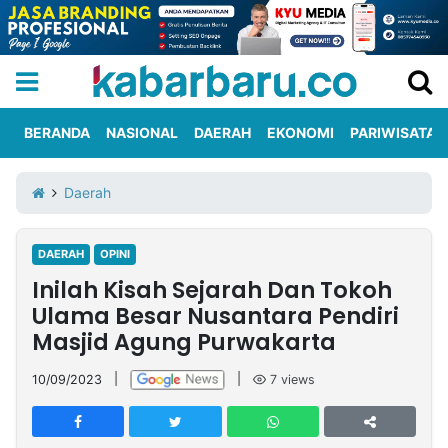
BERANDA
NASIONAL
DAERAH
EKONOMI
PARIWISATA
Informasi
KabarbaruTV
Kirim
Tentang
Daerah
Iklan
Berita
Kami
DAERAH
OPINI
Berita
Inilah Kisah Sejarah Dan Tokoh
Nasional
International
Olahraga
Entertainment
Daerah
Pariwisata
Kuliner
Kolom
Ulama Besar Nusantara Pendiri
Masjid Agung Purwakarta
Network
10/09/2023
|
|
7
views
PT
TREETAN