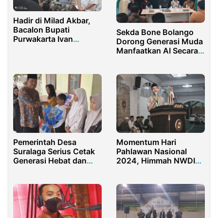
Hadir di Milad Akbar,
Bacalon Bupati
Sekda Bone Bolango
Purwakarta Ivan
Dorong Generasi Muda
Kuntara Akan
Manfaatkan AI Secara
Kembalikan Marwah
Positif
Purwakarta
Pemerintah Desa
Momentum Hari
Suralaga Serius Cetak
Pahlawan Nasional
Generasi Hebat dan
2024, Himmah NWDI
Tangguh
Lotim Launching BRIM