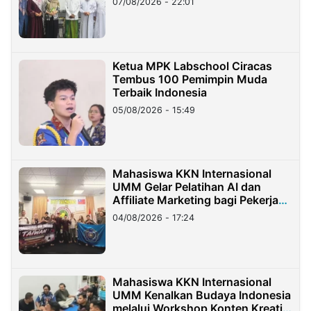
07/08/2026 - 22:01
Ketua MPK Labschool Ciracas
Tembus 100 Pemimpin Muda
Terbaik Indonesia
05/08/2026 - 15:49
Mahasiswa KKN Internasional
UMM Gelar Pelatihan AI dan
Affiliate Marketing bagi Pekerja
Migran Indonesia di Taiwan
04/08/2026 - 17:24
Mahasiswa KKN Internasional
UMM Kenalkan Budaya Indonesia
melalui Workshop Konten Kreatif