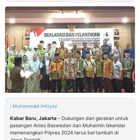
MULTIMEDIA
INDONESIA
Partner
Insight
Suara
Lens
Daily
Jalan
Idealita
Kita
Dinamikapost.com
Radar
Seedbacklink
NTB
Time
IDN
Jogja
Rakyat
News
Notice
Baru
Follow
Kabarbaru
:
Muhammad Imtiyaz
Kabar Baru, Jakarta
– Dukungan dan gerakan untuk
pasangan Anies Baswedan dan Muhaimin Iskandar
memenangkan Pilpres 2024 terus bertambah di
Jawa Tengah.