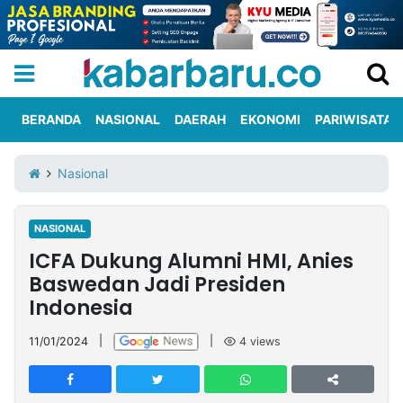
BERANDA
NASIONAL
DAERAH
EKONOMI
PARIWISATA
Informasi
KabarbaruTV
Kirim
Tentang
Nasional
Iklan
Berita
Kami
NASIONAL
Berita
ICFA Dukung Alumni HMI, Anies
Nasional
International
Olahraga
Entertainment
Daerah
Pariwisata
Kuliner
Kolom
Baswedan Jadi Presiden
Indonesia
Network
11/01/2024
|
|
4
views
PT
TREETAN