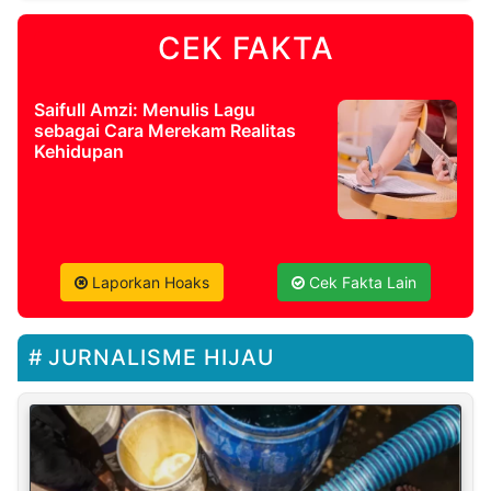
CEK FAKTA
Saifull Amzi: Menulis Lagu
sebagai Cara Merekam Realitas
Kehidupan
Laporkan Hoaks
Cek Fakta Lain
JURNALISME HIJAU