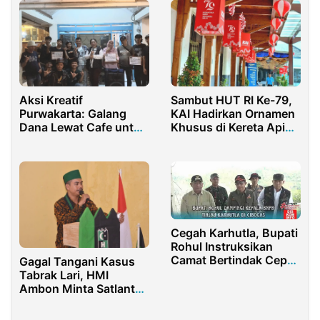
Aksi Kreatif
Sambut HUT RI Ke-79,
Purwakarta: Galang
KAI Hadirkan Ornamen
Dana Lewat Cafe untuk
Khusus di Kereta Api
Sukabumi
dan Stasiun
Cegah Karhutla, Bupati
Rohul Instruksikan
Camat Bertindak Cepat
Gagal Tangani Kasus
dan Terjun Langsung
Tabrak Lari, HMI
ke Lapangan
Ambon Minta Satlantas
Tanggung Jawab