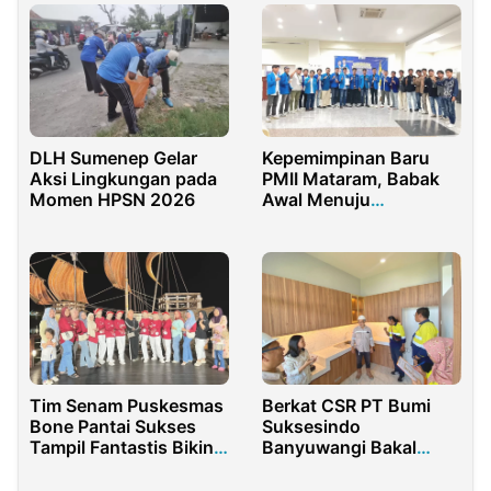
DLH Sumenep Gelar
Kepemimpinan Baru
Aksi Lingkungan pada
PMII Mataram, Babak
Momen HPSN 2026
Awal Menuju
Kemandirian Organisasi
Tim Senam Puskesmas
Berkat CSR PT Bumi
Bone Pantai Sukses
Suksesindo
Tampil Fantastis Bikin
Banyuwangi Bakal
Penonton Bergemuruh
Punya Rumah Pintar