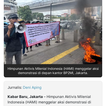
MULTIMEDIA
INDONESIA
Partner
Insight
Suara
Lens
Daily
Jalan
Idealita
Kita
Dinamikapost.com
Radar
Seedbacklink
NTB
Time
IDN
Jogja
Rakyat
News
Notice
Baru
Follow
Kabarbaru
Himpunan Aktivis Milenial Indonesia (HAMI) menggelar aksi
demonstrasi di depan kantor BP2MI, Jakarta.
Jurnalis:
Deni Aping
Kabar Baru, Jakarta
– Himpunan Aktivis Milenial
Indonesia (HAMI) menggelar aksi demonstrasi di