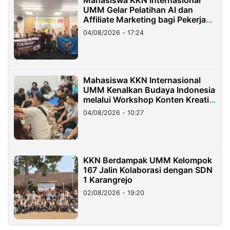
Mahasiswa KKN Internasional
UMM Gelar Pelatihan AI dan
Affiliate Marketing bagi Pekerja
Migran Indonesia di Taiwan
04/08/2026 - 17:24
Mahasiswa KKN Internasional
UMM Kenalkan Budaya Indonesia
melalui Workshop Konten Kreatif
di Taiwan
04/08/2026 - 10:27
KKN Berdampak UMM Kelompok
167 Jalin Kolaborasi dengan SDN
1 Karangrejo
02/08/2026 - 19:20