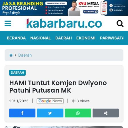
BERANDA
NASIONAL
DAERAH
EKONOMI
PARIWISATA
Informasi
KabarbaruTV
Kirim
Tentang
Daerah
Iklan
Berita
Kami
DAERAH
Berita
HAMI Tuntut Komjen Dwiyono
Nasional
International
Olahraga
Entertainment
Daerah
Pariwisata
Kuliner
Kolom
Patuhi Putusan MK
20/11/2025
|
|
3
views
Network
PT
TREETAN