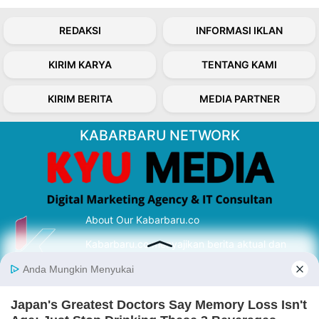
REDAKSI
INFORMASI IKLAN
KIRIM KARYA
TENTANG KAMI
KIRIM BERITA
MEDIA PARTNER
KABARBARU NETWORK
About Our Kabarbaru.co
Kabarbaru.co menyajikan berita aktual dan
inspiratif dari sudut pandang berbaik sangka
serta terverifikasi dari sumber yang tepat.
Follow Kabarbaru