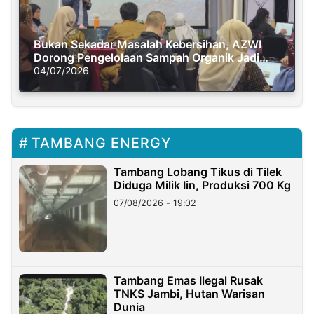
Bukan Sekadar Masalah Kebersihan, AZWI
Dorong Pengelolaan Sampah Organik Jadi
Solusi Krisis Iklim
04/07/2026
TAMBANG ENERGY
Tambang Lobang Tikus di Tilek
Diduga Milik Iin, Produksi 700 Kg
07/08/2026 - 19:02
Tambang Emas Ilegal Rusak
TNKS Jambi, Hutan Warisan
Dunia