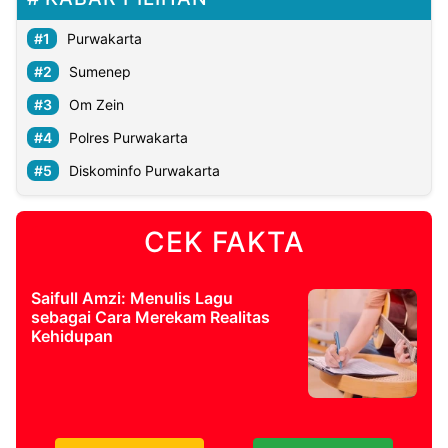
Purwakarta
Sumenep
Om Zein
Polres Purwakarta
Diskominfo Purwakarta
CEK FAKTA
Saifull Amzi: Menulis Lagu
sebagai Cara Merekam Realitas
Kehidupan