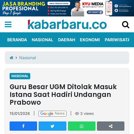
BERANDA
NASIONAL
DAERAH
EKONOMI
PARIWISATA
Informasi
KabarbaruTV
Kirim
Tentang
Nasional
Iklan
Berita
Kami
NASIONAL
Berita
Guru Besar UGM Ditolak Masuk
Nasional
International
Olahraga
Entertainment
Daerah
Pariwisata
Kuliner
Kolom
Istana Saat Hadiri Undangan
Prabowo
Network
15/01/2026
|
|
3
views
PT
TREETAN