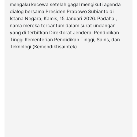
mengaku kecewa setelah gagal mengikuti agenda
dialog bersama Presiden Prabowo Subianto di
©
Istana Negara, Kamis, 15 Januari 2026. Padahal,
Kabarbaru.co
-
nama mereka tercantum dalam surat undangan
2026
yang di terbitkan Direktorat Jenderal Pendidikan
Tinggi Kementerian Pendidikan Tinggi, Sains, dan
PT.
Teknologi (Kemendiktisaintek).
Kabarbaru
Media
Holding