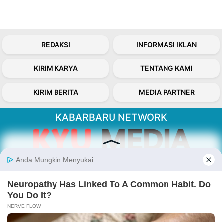
REDAKSI
INFORMASI IKLAN
KIRIM KARYA
TENTANG KAMI
KIRIM BERITA
MEDIA PARTNER
KABARBARU NETWORK
About Our Kabarbaru.co
Kabarbaru.co menyajikan berita aktual dan
inspiratif dari sudut pandang berbaik sangka
serta terverifikasi dari sumber yang tepat.