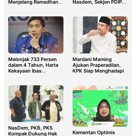
Menjelang Ramadhan
Nasdem, Sekjen PDIP
1445 H
Angkat Bicara
Melonjak 733 Persen
Mardani Maming
dalam 4 Tahun, Harta
Ajukan Praperadilan,
Kekayaan Ibas
KPK Siap Menghadapi
Yudhoyono Tembus
Rp354,7 Miliar
NasDem, PKB, PKS
Kementan Optimis
Kompak Dukung Hak