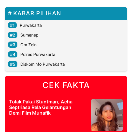
KABAR PILIHAN
Purwakarta
Sumenep
Om Zein
Polres Purwakarta
Diskominfo Purwakarta
CEK FAKTA
Tolak Pakai Stuntman, Acha
Septriasa Rela Gelantungan
Demi Film Munafik