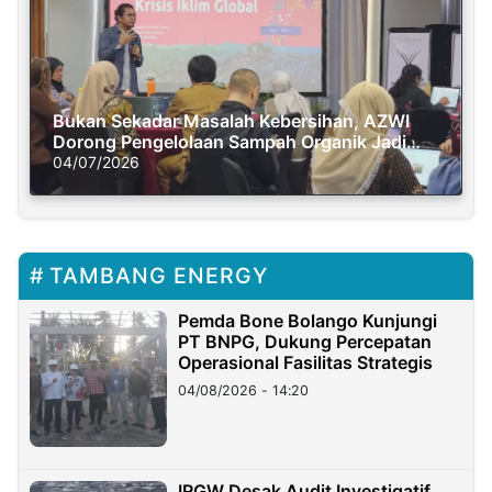
Bukan Sekadar Masalah Kebersihan, AZWI
Dorong Pengelolaan Sampah Organik Jadi
Solusi Krisis Iklim
04/07/2026
TAMBANG ENERGY
Pemda Bone Bolango Kunjungi
PT BNPG, Dukung Percepatan
Operasional Fasilitas Strategis
04/08/2026 - 14:20
IRGW Desak Audit Investigatif