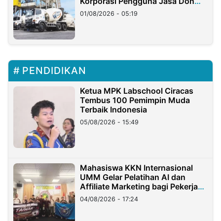
Korporasi Pengguna Jasa Don
Ritto
01/08/2026 - 05:19
PENDIDIKAN
Ketua MPK Labschool Ciracas
Tembus 100 Pemimpin Muda
Terbaik Indonesia
05/08/2026 - 15:49
Mahasiswa KKN Internasional
UMM Gelar Pelatihan AI dan
Affiliate Marketing bagi Pekerja
Migran Indonesia di Taiwan
04/08/2026 - 17:24