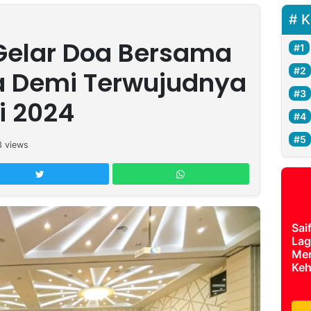
K
Gelar Doa Bersama
a Demi Terwujudnya
i 2024
3
views
Sai
Lag
Mer
Keh