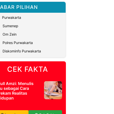
ABAR PILIHAN
Purwakarta
Sumenep
Om Zein
Polres Purwakarta
Diskominfo Purwakarta
CEK FAKTA
full Amzi: Menulis
u sebagai Cara
ekam Realitas
idupan