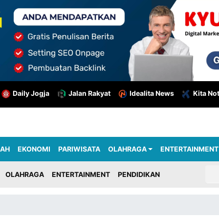
Daily Jogja
Jalan Rakyat
Idealita News
Kita No
RAH
EKONOMI
PARIWISATA
OLAHRAGA
ENTERTAINMENT
OLAHRAGA
ENTERTAINMENT
PENDIDIKAN