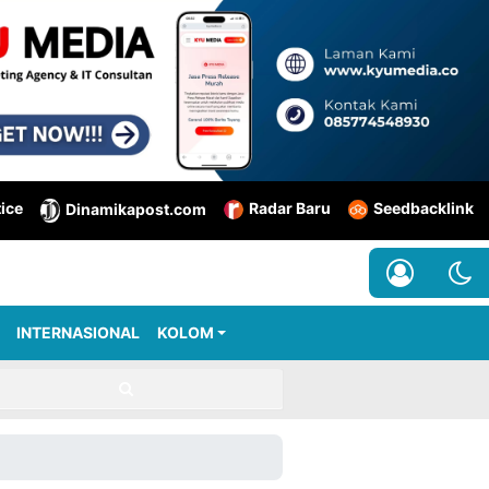
tice
Radar Baru
Seedbacklink
Dinamikapost.com
INTERNASIONAL
KOLOM