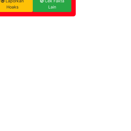
Laporkan
Cek Fakta
Hoaks
Lain