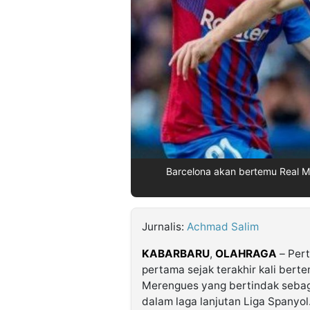
©
Kabarbaru.co
-
2026
PT.
Kabarbaru
Media
Holding
Barcelona akan bertemu Real Madr
Jurnalis:
Achmad Salim
KABARBARU
,
OLAHRAGA
– Pert
pertama sejak terakhir kali berte
Merengues yang bertindak sebag
dalam laga lanjutan Liga Spanyol