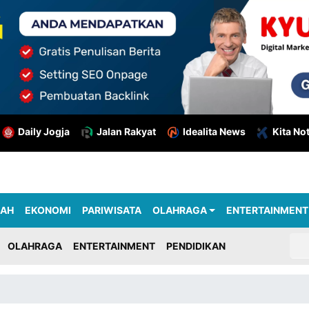
Daily Jogja
Jalan Rakyat
Idealita News
Kita No
RAH
EKONOMI
PARIWISATA
OLAHRAGA
ENTERTAINMENT
OLAHRAGA
ENTERTAINMENT
PENDIDIKAN