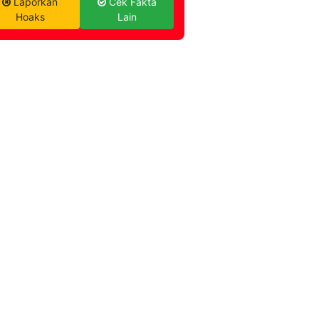
Laporkan
Cek Fakta
Hoaks
Lain