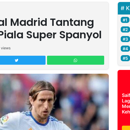
K
eal Madrid Tantang
Piala Super Spanyol
views
Sai
Lag
Mer
Keh