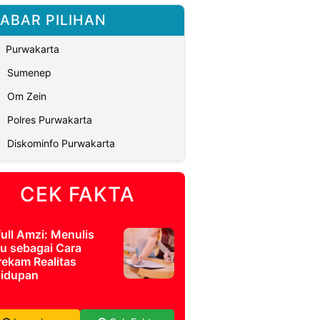
ABAR PILIHAN
Purwakarta
Sumenep
Om Zein
Polres Purwakarta
Diskominfo Purwakarta
CEK FAKTA
full Amzi: Menulis
u sebagai Cara
ekam Realitas
idupan