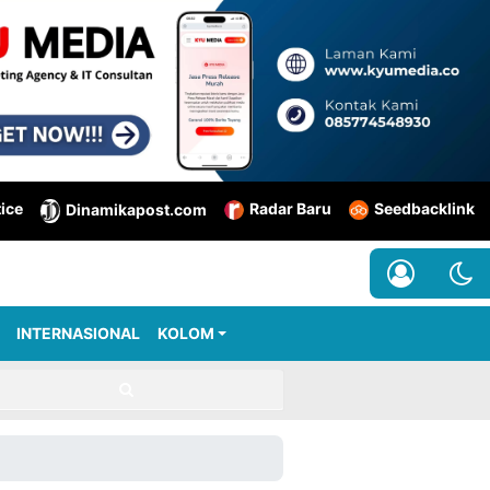
tice
Radar Baru
Seedbacklink
Dinamikapost.com
INTERNASIONAL
KOLOM