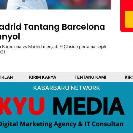
 Madrid Tantang Barcelona
anyol
rcelona vs Madrid menjadi El Clasico pertama sejak
021
 IKLAN
KIRIM KARYA
TENTANG KAMI
KIR
KABARBARU NETWORK