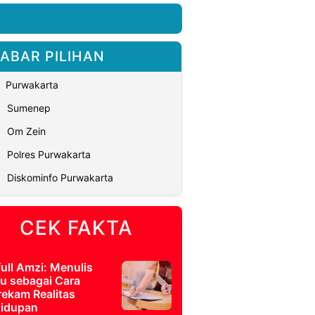
ABAR PILIHAN
Purwakarta
Sumenep
Om Zein
Polres Purwakarta
Diskominfo Purwakarta
CEK FAKTA
full Amzi: Menulis
u sebagai Cara
ekam Realitas
idupan