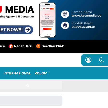
ice
Radar Baru
Seedbacklink
INTERNASIONAL
KOLOM