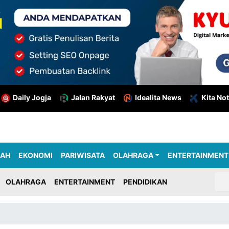
Daily Jogja
Jalan Rakyat
Idealita News
Kita Not
RAH
EKONOMI
PARIWISATA
OLAHRAGA
ENTERTAINMENT
OLAHRAGA
ENTERTAINMENT
PENDIDIKAN