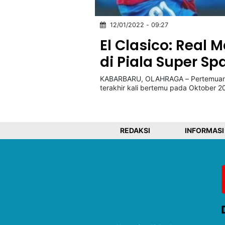
12/01/2022 - 09:27
©
Kabarbaru.co
El Clasico: Real
-
2026
di Piala Super Sp
KABARBARU, OLAHRAGA – Pertemuan Ba
PT.
Kabarbaru
terakhir kali bertemu pada Oktober 2
Media
Holding
REDAKSI
INFORMASI