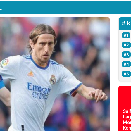
L
K
Sai
Lag
Mer
Keh