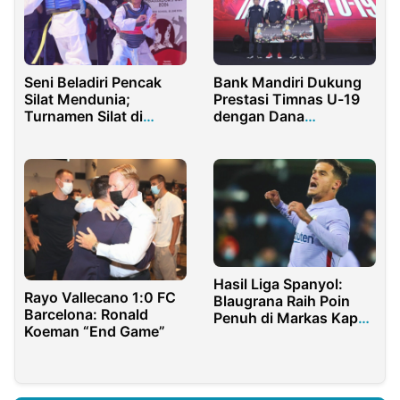
Seni Beladiri Pencak
Bank Mandiri Dukung
Silat Mendunia;
Prestasi Timnas U-19
Turnamen Silat di
dengan Dana
Kenya Afrika Diikuti
Pembinaan Rp1 Miliar
Ratusan Peserta
Hasil Liga Spanyol:
Rayo Vallecano 1:0 FC
Blaugrana Raih Poin
Barcelona: Ronald
Penuh di Markas Kapal
Koeman “End Game”
Selam Kuning