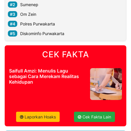
Sumenep
Om Zein
Polres Purwakarta
Diskominfo Purwakarta
CEK FAKTA
Saifull Amzi: Menulis Lagu
sebagai Cara Merekam Realitas
Kehidupan
Laporkan Hoaks
Cek Fakta Lain