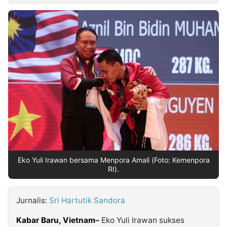
MULTIMEDIA
INDONESIA
Partner
Insight
Suara
Lens
Daily
Jalan
Idealita
Kita
Radar
Seedbacklink
NTB
Time
IDN
Jogja
Rakyat
News
Notice
Baru
Follow
Kabarbaru
Eko Yuli Irawan bersama Menpora Amali (Foto: Kemenpora
RI).
Jurnalis:
Sri Hartutik Sandora
Kabar Baru,
Vietnam
–
Eko Yuli Irawan sukses