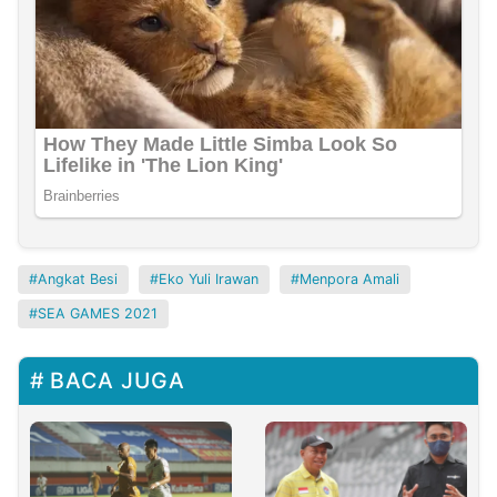
Angkat Besi
Eko Yuli Irawan
Menpora Amali
SEA GAMES 2021
BACA JUGA