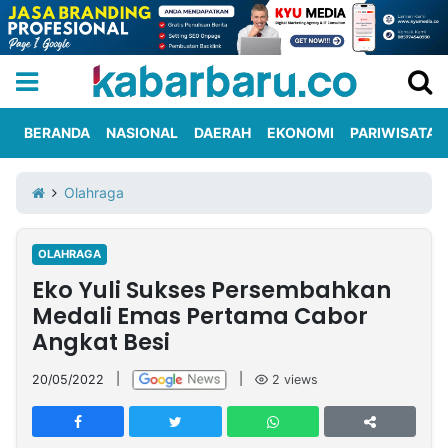
BERANDA
NASIONAL
DAERAH
EKONOMI
PARIWISATA
Informasi
KabarbaruTV
Kirim
Tentang
Olahraga
Iklan
Berita
Kami
OLAHRAGA
Berita
Eko Yuli Sukses Persembahkan
Nasional
International
Olahraga
Entertainment
Daerah
Pariwisata
Kuliner
Kolom
Medali Emas Pertama Cabor
Angkat Besi
Network
20/05/2022
|
|
2
views
PT
TREETAN